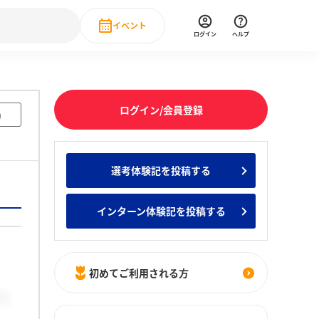
イベント
ログイン
ヘルプ
Event
の新卒就職人気企業ランキング
みんなのインターン人気企業ランキン
直近のイベント一覧
ログイン/会員登録
)
もっと見る
 IT・DX現場社員インタビュー
選考体験記を投稿する
の新卒就職人気企業ランキング
みんなのインターン人気企業ランキン
インターン体験記を投稿する
初めてご利用される方