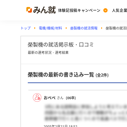
体験記投稿キャンペーン
人気企
トップ
電機/機械/材料
榮製機の就活情報
榮製機の就活
Post
Ranking
PickUp
投稿する
ランキングを見る
注目の企業特集
榮製機の就活掲示板・口コミ
最新の選考状況・選考結果
Vote
榮製機の最新の書き込み一覧
投票する
(全2件)
動画で知ろう！業界・
おぺぺ
さん
(06卒)
3月にある説明会に参加しようと考えてい
四国から名古屋に行くので移動がちょっと
新幹線で行くと高くつくので高速バスで行
2005年2月21日 18:52