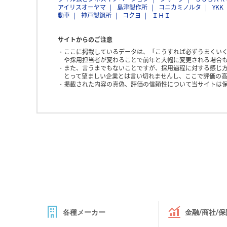
アイリスオーヤマ
島津製作所
コニカミノルタ
YKK
動車
神戸製鋼所
コクヨ
ＩＨＩ
サイトからのご注意
ここに掲載しているデータは、「こうすれば必ずうまくい
や採用担当者が変わることで前年と大幅に変更される場合
また、言うまでもないことですが、採用過程に対する感じ
とって望ましい企業とは言い切れませんし、ここで評価の高
掲載された内容の真偽、評価の信頼性について当サイトは
各種メーカー
金融/商社/保