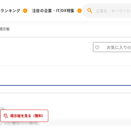
業ランキング
注目の企業・IT/DX特集
掲示板
注目の企業特集
みんなのIT業界新卒就職人気企業ランキング
みんな
[27卒] 本選考体験記投稿キャンペーン
28卒 注目企業特集
27卒 注目企業特集
みんなのDX企業就職ブランド調査
お気に入り
(
0
注目のIT・DX企業特集
28卒 IT・DX企業特集
27卒 IT・DX企業特集
28卒
みんなのIT業界新卒就職人気企業ランキング
みんな
企業研究
ます。
大変です。
こうと考えています。