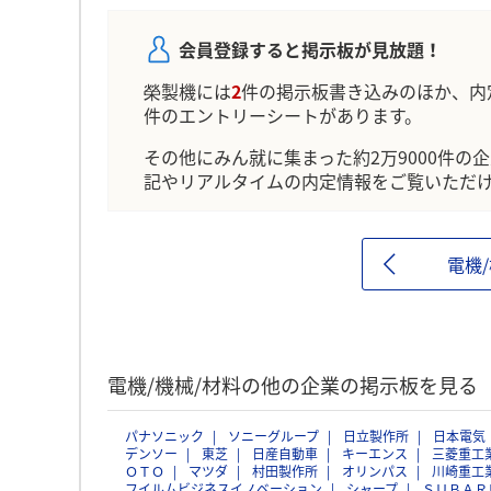
会員登録すると掲示板が見放題！
榮製機には
2
件の掲示板書き込みのほか、内
件のエントリーシートがあります。
その他にみん就に集まった約2万9000件の
記やリアルタイムの内定情報をご覧いただ
電機
電機/機械/材料の他の企業の掲示板を見る
パナソニック
ソニーグループ
日立製作所
日本電気
デンソー
東芝
日産自動車
キーエンス
三菱重工
ＯＴＯ
マツダ
村田製作所
オリンパス
川崎重工
フイルムビジネスイノベーション
シャープ
ＳＵＢＡＲ