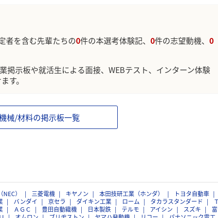
定者を含む先輩たちの
0
件の本選考体験記、
0
件の志望動機、
0
企業掲示板や就活生による面接、WEBテスト、インターン体験
けます。
/機械/材料の掲示板一覧
（NEC）
三菱電機
キヤノン
本田技研工業（ホンダ）
トヨタ自動車
業
バンダイ
京セラ
ダイキン工業
ローム
タカラスタンダード
業
ＡＧＣ
豊田自動織機
日本製鉄
テルモ
アイシン
スズキ
富
Ｕ
オムロン
ブリヂストン
ヤマハ発動機
リコー
パナソニック電工