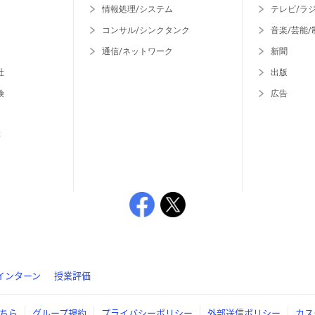
情報処理/システム
テレビ/ラ
コンサル/シンクタンク
音楽/芸能/
通信/ネットワーク
新聞
社
出版
険
広告
等
インターン
授業評価
ちら
グループ規約
プライバシーポリシー
外部送信ポリシー
カス