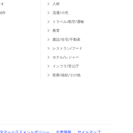
ジオ
人材
制作
流通/小売
トラベル/航空/運輸
教育
建設/住宅/不動産
レストラン/フード
ホテル/レジャー
インフラ/官公庁
医療/福祉/その他
タマーハラスメントポリシー
企業情報
サイトマップ