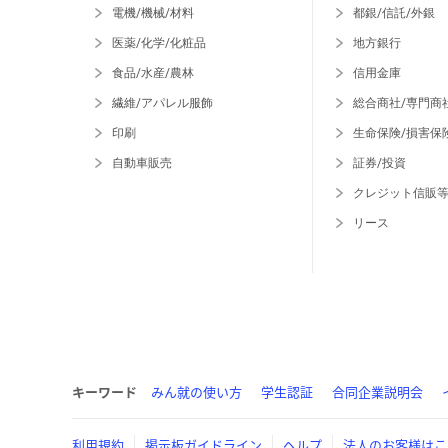
電機/機械/材料
都銀/信託/外銀
医薬/化学/化粧品
地方銀行
食品/水産/農林
信用金庫
繊維/アパレル服飾
総合商社/専門商
印刷
生命保険/損害保
自動車販売
証券/投資
クレジット信販
リース
キーワード
みん就の使い方
学生認証
合同企業説明会
利用規約
掲示板ガイドライン
ヘルプ
法人のお客様はこ