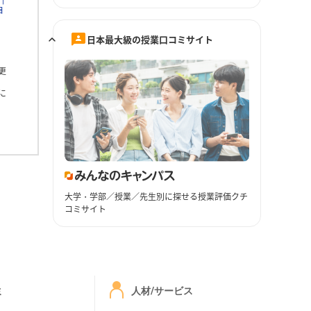
自
日本最大級の授業口コミサイト
更
に
大学・学部／授業／先生別に探せる授業評価クチ
コミサイト
ミ
人材/サービス