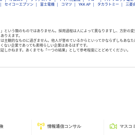
セイコーエプソン
富士電機
コマツ
YKK AP
タカラトミー
三菱
く」という類のものではありません。採用過程は人によって異なりますし、方針の変
もありえます。
方は主観的なものに過ぎません。他人が誉めているからといってかならずしもあなた
くない企業であっても素晴らしい企業はあるはずです。
保証しかねます。あくまでも「一つの結果」として参考程度にとどめてください。
険
情報通信コンサル
マスコ