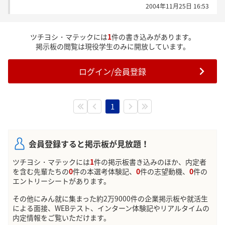
2004年11月25日 16:53
落ちても連絡がくると思っていたのですが、
やはり落ちたら連絡ないのでしょうか（＞_＜）
ツチヨシ・マテックには
1
件の書き込みがあります。
誰か連絡来た方いますかー？？
掲示板の閲覧は現役学生のみに開放しています。
ログイン/会員登録
1
会員登録すると掲示板が見放題！
ツチヨシ・マテックには
1
件の掲示板書き込みのほか、内定者
を含む先輩たちの
0
件の本選考体験記、
0
件の志望動機、
0
件の
エントリーシートがあります。
その他にみん就に集まった約2万9000件の企業掲示板や就活生
による面接、WEBテスト、インターン体験記やリアルタイムの
内定情報をご覧いただけます。