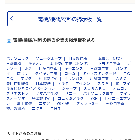
電機/機械/材料の掲示板一覧
電機/機械/材料の他の企業の掲示板を見る
パナソニック
ソニーグループ
日立製作所
日本電気（NEC）
三菱電機
キヤノン
本田技研工業（ホンダ）
トヨタ自動車
デ
ンソー
東芝
日産自動車
キーエンス
三菱重工業
バンダ
イ
京セラ
ダイキン工業
ローム
タカラスタンダード
ＴＯ
ＴＯ
マツダ
村田製作所
オリンパス
川崎重工業
ＡＧＣ
豊田自動織機
日本製鉄
テルモ
アイシン
スズキ
富士フイ
ルムビジネスイノベーション
シャープ
ＳＵＢＡＲＵ
オムロン
ブリヂストン
ヤマハ発動機
リコー
パナソニック電工
アイリ
スオーヤマ
島津製作所
コニカミノルタ
YKK
セイコーエプソ
ン
富士電機
コマツ
YKK AP
タカラトミー
三菱自動車
神戸製鋼所
コクヨ
ＩＨＩ
サイトからのご注意