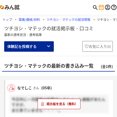
トップ
電機/機械/材料
ツチヨシ・マテックの就活情報
ツチヨシ・マ
ツチヨシ・マテックの就活掲示板・口コミ
最新の選考状況・選考結果
お気に入り
(
0
)
体験記を投稿する
ツチヨシ・マテックの最新の書き込み一覧
(全1件)
なでしこ
(05卒)
さん
今日中に一次面接の結果がくるとメール連絡があたん
ですが、
まだ来ていません・・・・。
「合否発表」します、という内容だったので、