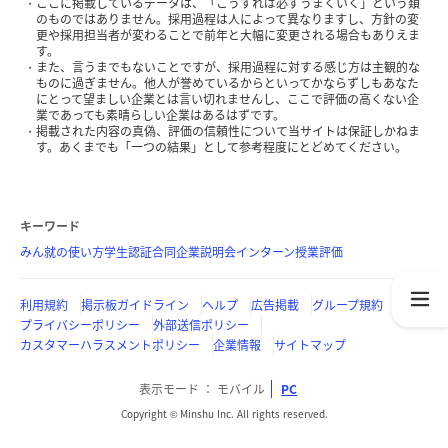
ここに掲載しているデータは、「こうすれば必ずうまくいく」という類
のものではありません。採用過程は人によって異なりますし、方針の変
更や採用担当者が変わることで前年と大幅に変更される場合もありえま
す。
また、言うまでもないことですが、採用過程に対する感じ方は主観的な
ものに過ぎません。他人が誉めているからといってかならずしもあなた
にとって望ましい企業とは言い切れませんし、ここで評価の高くない企
業であっても素晴らしい企業はあるはずです。
掲載された内容の真偽、評価の信頼性について当サイトは保証しかねま
す。あくまでも「一つの結果」として参考程度にとどめてください。
キーワード
みん就の使い方
学生認証
合同企業説明会
インターン
授業評価
利用規約
掲示板ガイドライン
ヘルプ
広告掲載
グループ規約
プライバシーポリシー
外部送信ポリシー
カスタマーハラスメントポリシー
企業情報
サイトマップ
表示モード
モバイル
PC
Copyright © Minshu Inc. All rights reserved.