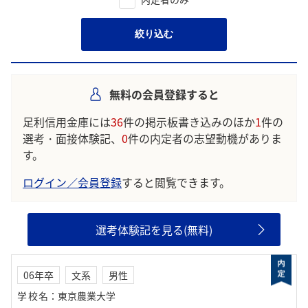
絞り込む
無料の会員登録すると
足利信用金庫には
36
件の掲示板書き込みのほか
1
件の
選考・面接体験記、
0
件の内定者の志望動機がありま
す。
ログイン／会員登録
すると閲覧できます。
選考体験記を見る(無料)
06年卒
文系
男性
学校名
：
東京農業大学