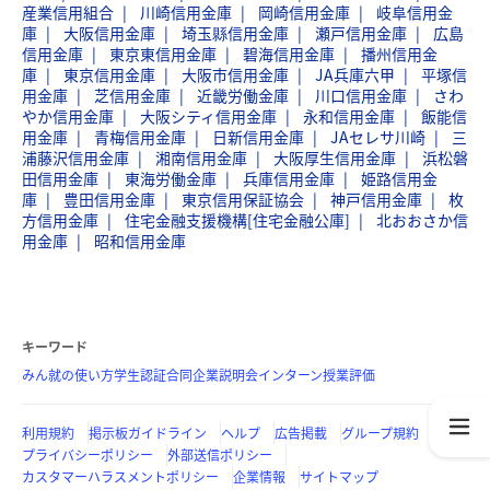
産業信用組合
川崎信用金庫
岡崎信用金庫
岐阜信用金
庫
大阪信用金庫
埼玉縣信用金庫
瀬戸信用金庫
広島
信用金庫
東京東信用金庫
碧海信用金庫
播州信用金
庫
東京信用金庫
大阪市信用金庫
JA兵庫六甲
平塚信
用金庫
芝信用金庫
近畿労働金庫
川口信用金庫
さわ
やか信用金庫
大阪シティ信用金庫
永和信用金庫
飯能信
用金庫
青梅信用金庫
日新信用金庫
JAセレサ川崎
三
浦藤沢信用金庫
湘南信用金庫
大阪厚生信用金庫
浜松磐
田信用金庫
東海労働金庫
兵庫信用金庫
姫路信用金
庫
豊田信用金庫
東京信用保証協会
神戸信用金庫
枚
方信用金庫
住宅金融支援機構[住宅金融公庫]
北おおさか信
用金庫
昭和信用金庫
キーワード
みん就の使い方
学生認証
合同企業説明会
インターン
授業評価
利用規約
掲示板ガイドライン
ヘルプ
広告掲載
グループ規約
プライバシーポリシー
外部送信ポリシー
カスタマーハラスメントポリシー
企業情報
サイトマップ