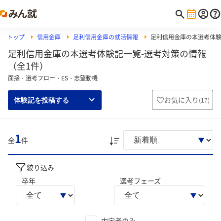
トップ
信用金庫
足利信用金庫の就活情報
足利信用金庫の本選考体
足利信用金庫の本選考体験記一覧-選考対策の情報
（全1件）
面接・選考フロー・ES・志望動機
お気に入り
(
17
)
体験記を投稿する
1
全
件
絞り込み
卒年
選考フェーズ
内定者のみ