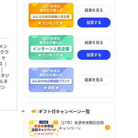
結果を見る
投票する
結果を見る
メン
クウ
投票する
・ケ
ス
スタジ
結果を見る
ルネ
セン
ギフト付キャンペーン一覧
［27卒］本選考体験記投稿
キャンペーン