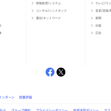
情報処理/システム
テレビ/ラ
コンサル/シンクタンク
音楽/芸能/
通信/ネットワーク
新聞
社
出版
険
広告
等
インターン
授業評価
ちら
グループ規約
プライバシーポリシー
外部送信ポリシー
カス