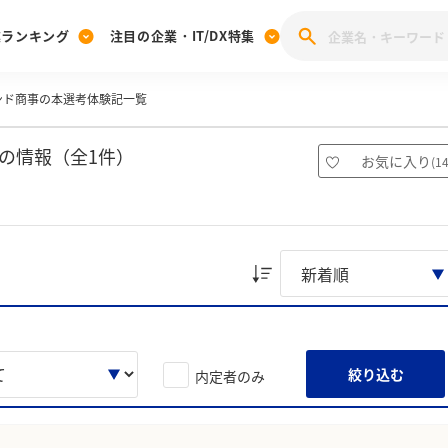
業ランキング
注目の企業・IT/DX特集
ンド商事の本選考体験記一覧
注目の企業特集
みんなのIT業界新卒就職人気企業ランキング
みんな
[27卒] 本選考体験記投稿キャンペーン
28卒 注目企業特集
27卒 注目企業特集
みんなのDX企業就職ブランド調査
の情報（全1件）
お気に入り
(
1
注目のIT・DX企業特集
28卒 IT・DX企業特集
27卒 IT・DX企業特集
28卒
みんなのIT業界新卒就職人気企業ランキング
みんな
企業研究
絞り込む
内定者のみ