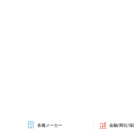
各種メーカー
金融/商社/保