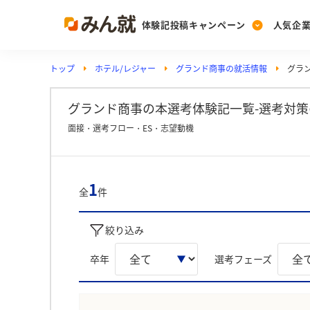
体験記投稿キャンペーン
人気企
トップ
ホテル/レジャー
グランド商事の就活情報
グラ
Post
Ranking
PickUp
投稿する
ランキングを見る
注目の企業特集
グランド商事の本選考体験記一覧-選考対策
面接・選考フロー・ES・志望動機
Vote
投票する
1
全
件
動画で知ろう！業界・
絞り込み
卒年
選考フェーズ