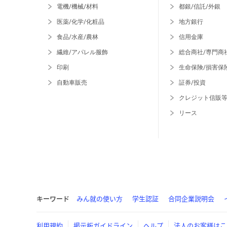
電機/機械/材料
都銀/信託/外銀
医薬/化学/化粧品
地方銀行
食品/水産/農林
信用金庫
繊維/アパレル服飾
総合商社/専門商
印刷
生命保険/損害保
自動車販売
証券/投資
クレジット信販
リース
キーワード
みん就の使い方
学生認証
合同企業説明会
利用規約
掲示板ガイドライン
ヘルプ
法人のお客様はこ