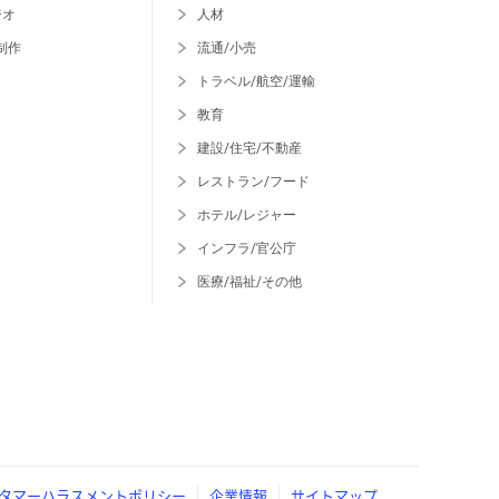
ジオ
人材
制作
流通/小売
トラベル/航空/運輸
教育
建設/住宅/不動産
レストラン/フード
ホテル/レジャー
インフラ/官公庁
医療/福祉/その他
タマーハラスメントポリシー
企業情報
サイトマップ