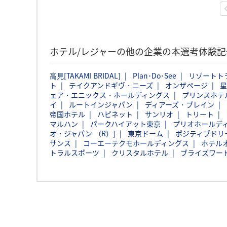
ホテル/レジャーの他の企業の本選考体験
高見[TAKAMI BRIDAL]
Plan･Do･See
リゾートト
ト
テイクアンドギヴ・ニーズ
オンザページ
星
ェア・エニックス・ホールディングス
プリンスホテ
イ
ルートインジャパン
ディアーズ・ブレイン
帝国ホテル
ハピネット
サンリオ
トリート
マルハン
パークハイアット東京
プリオホールデ
オ・ジャパン （R）]
東京ドーム
ポジティブドリ
サンス
コーエーテクモホールディングス
ホテル
トラルスポーツ
クリスタルホテル
ブライズワー