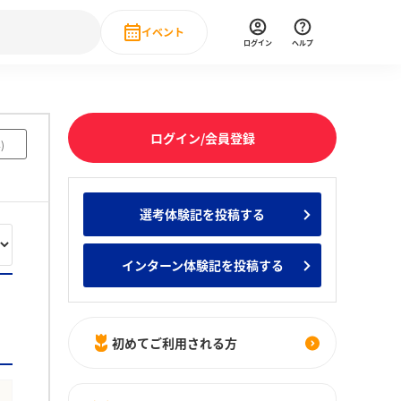
イベント
ログイン
ヘルプ
Event
の新卒就職人気企業ランキング
みんなのインターン人気企業ランキン
直近のイベント一覧
ログイン/会員登録
4
)
もっと見る
 IT・DX現場社員インタビュー
選考体験記を投稿する
の新卒就職人気企業ランキング
みんなのインターン人気企業ランキン
インターン体験記を投稿する
初めてご利用される方