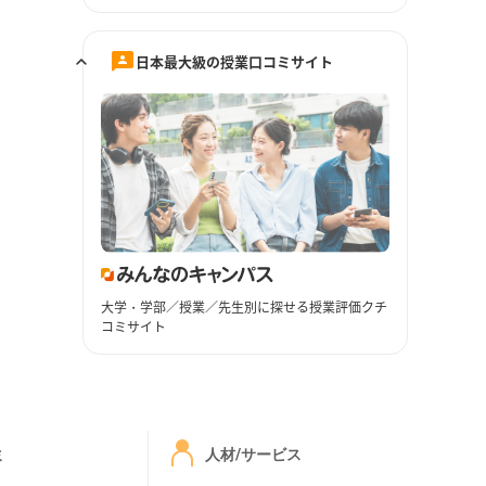
日本最大級の授業口コミサイト
大学・学部／授業／先生別に探せる授業評価クチ
コミサイト
ミ
人材/サービス