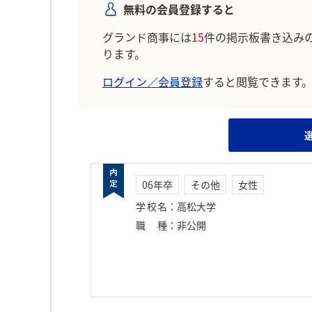
無料の会員登録すると
グランド商事には
15
件の掲示板書き込み
ります。
ログイン／会員登録
すると閲覧できます
06年卒
その他
女性
学校名
：
高松大学
職種
：
非公開