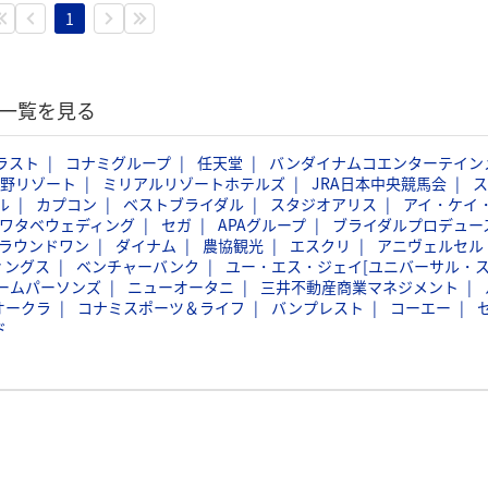
1
記一覧を見る
ラスト
コナミグループ
任天堂
バンダイナムコエンターテイン
野リゾート
ミリアルリゾートホテルズ
JRA日本中央競馬会
ス
ル
カプコン
ベストブライダル
スタジオアリス
アイ・ケイ
ワタベウェディング
セガ
APAグループ
ブライダルプロデュー
ラウンドワン
ダイナム
農協観光
エスクリ
アニヴェルセル
ィングス
ベンチャーバンク
ユー・エス・ジェイ[ユニバーサル・
ームパーソンズ
ニューオータニ
三井不動産商業マネジメント
オークラ
コナミスポーツ＆ライフ
バンプレスト
コーエー
ド