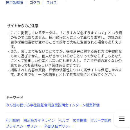
神戸製鋼所
コクヨ
ＩＨＩ
サイトからのご注意
ここに掲載しているデータは、「こうすれば必ずうまくいく」という類
のものではありません。採用過程は人によって異なりますし、方針の変
更や採用担当者が変わることで前年と大幅に変更される場合もありえま
す。
また、言うまでもないことですが、採用過程に対する感じ方は主観的な
ものに過ぎません。他人が誉めているからといってかならずしもあなた
にとって望ましい企業とは言い切れませんし、ここで評価の高くない企
業であっても素晴らしい企業はあるはずです。
掲載された内容の真偽、評価の信頼性について当サイトは保証しかねま
す。あくまでも「一つの結果」として参考程度にとどめてください。
キーワード
みん就の使い方
学生認証
合同企業説明会
インターン
授業評価
利用規約
掲示板ガイドライン
ヘルプ
広告掲載
グループ規約
プライバシーポリシー
外部送信ポリシー