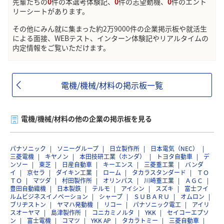
先輩たちの
0
件の本選考体験記、
0
件の志望動機、
0
件のエント
リーシートがあります。
その他にみん就に集まった約2万9000件の企業掲示板や就活生
による面接、WEBテスト、インターン体験記やリアルタイムの
内定情報をご覧いただけます。
電機/機械/材料の掲示板一覧
電機/機械/材料の他の企業の掲示板を見る
パナソニック
ソニーグループ
日立製作所
日本電気（NEC）
三菱電機
キヤノン
本田技研工業（ホンダ）
トヨタ自動車
デ
ンソー
東芝
日産自動車
キーエンス
三菱重工業
バンダ
イ
京セラ
ダイキン工業
ローム
タカラスタンダード
ＴＯ
ＴＯ
マツダ
村田製作所
オリンパス
川崎重工業
ＡＧＣ
豊田自動織機
日本製鉄
テルモ
アイシン
スズキ
富士フイ
ルムビジネスイノベーション
シャープ
ＳＵＢＡＲＵ
オムロン
ブリヂストン
ヤマハ発動機
リコー
パナソニック電工
アイリ
スオーヤマ
島津製作所
コニカミノルタ
YKK
セイコーエプソ
ン
富士電機
コマツ
YKK AP
タカラトミー
三菱自動車