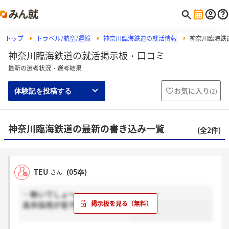
トップ
トラベル/航空/運輸
神奈川臨海鉄道の就活情報
神奈川臨海鉄
神奈川臨海鉄道の就活掲示板・口コミ
最新の選考状況・選考結果
お気に入り
(
2
)
体験記を投稿する
神奈川臨海鉄道の最新の書き込み一覧
(全2件)
TEU
(05卒)
さん
…無いでしょ～。
高卒採用が若干名ある程度？？