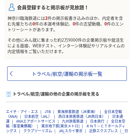
会員登録すると掲示板が見放題！
神奈川臨海鉄道には
2
件の掲示板書き込みのほか、内定者を含
む先輩たちの
0
件の本選考体験記、
0
件の志望動機、
0
件のエン
トリーシートがあります。
その他にみん就に集まった約2万9000件の企業掲示板や就活生
による面接、WEBテスト、インターン体験記やリアルタイムの
内定情報をご覧いただけます。
トラベル/航空/運輸の掲示板一覧
トラベル/航空/運輸の他の企業の掲示板を見る
エイチ・アイ・エス
JTB
東海旅客鉄道（JR東海）
全日本空輸
（ANA)
日本航空（JAL）
西日本旅客鉄道（JR西日本）
日本通
運
ANAエアポートサービス
九州旅客鉄道
日本旅行
全日本空
輸（客室乗務職）
東京地下鉄[東京メトロ]
ＫＮＴ－ＣＴホールディ
ングス
クラブツーリズム
JALスカイ東京
近鉄エクスプレス
日