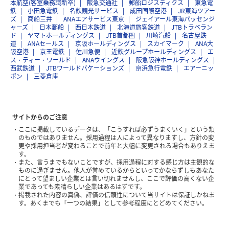
本航空(客室乗務職新卒)
阪急交通社
郵船ロジスティクス
東急電
鉄
小田急電鉄
名鉄観光サービス
成田国際空港
JR東海ツアー
ズ
商船三井
ANAエアサービス東京
ジェイアール東海パッセンジ
ャーズ
日本郵船
西日本鉄道
北海道旅客鉄道
JTBトラベラン
ド
ヤマトホールディングス
JTB首都圏
川崎汽船
名古屋鉄
道
ANAセールス
京阪ホールディングス
スカイマーク
ANA大
阪空港
京王電鉄
佐川急便
近鉄グループホールディングス
エ
ス・ティー・ワールド
ANAウイングス
阪急阪神ホールディングス
西武鉄道
JTBワールドバケーションズ
京浜急行電鉄
エアーニッ
ポン
三菱倉庫
サイトからのご注意
ここに掲載しているデータは、「こうすれば必ずうまくいく」という類
のものではありません。採用過程は人によって異なりますし、方針の変
更や採用担当者が変わることで前年と大幅に変更される場合もありえま
す。
また、言うまでもないことですが、採用過程に対する感じ方は主観的な
ものに過ぎません。他人が誉めているからといってかならずしもあなた
にとって望ましい企業とは言い切れませんし、ここで評価の高くない企
業であっても素晴らしい企業はあるはずです。
掲載された内容の真偽、評価の信頼性について当サイトは保証しかねま
す。あくまでも「一つの結果」として参考程度にとどめてください。