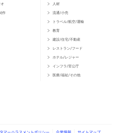
ジオ
人材
制作
流通/小売
トラベル/航空/運輸
教育
建設/住宅/不動産
レストラン/フード
ホテル/レジャー
インフラ/官公庁
医療/福祉/その他
タマーハラスメントポリシー
企業情報
サイトマップ