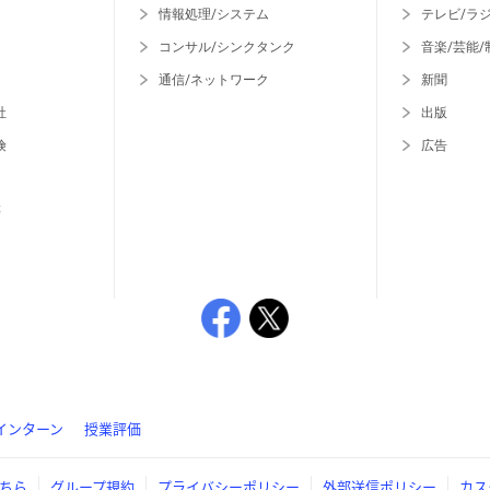
情報処理/システム
テレビ/ラ
コンサル/シンクタンク
音楽/芸能/
通信/ネットワーク
新聞
社
出版
険
広告
等
インターン
授業評価
ちら
グループ規約
プライバシーポリシー
外部送信ポリシー
カス