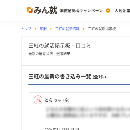
体験記投稿キャンペーン
人気企
トップ
印刷
三紅の就活情報
三紅の就活掲示板
Post
Ranking
PickUp
投稿する
ランキングを見る
注目の企業特集
三紅の就活掲示板・口コミ
最新の選考状況・選考結果
Vote
三紅の最新の書き込み一覧
投票する
(全1件)
動画で知ろう！業界・
とら
さん
(卒)
どなたか京都の三紅という会社受ける方い
土曜日に説明会に行くのですが、30秒プ
2004年2月23日 12:18