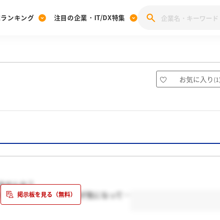
業ランキング
注目の企業・IT/DX特集
注目の企業特集
みんなのIT業界新卒就職人気企業ランキング
みんな
[27卒] 本選考体験記投稿キャンペーン
28卒 注目企業特集
27卒 注目企業特集
みんなのDX企業就職ブランド調査
お気に入り
(
1
注目のIT・DX企業特集
28卒 IT・DX企業特集
27卒 IT・DX企業特集
28卒
みんなのIT業界新卒就職人気企業ランキング
みんな
企業研究
ませんか？
レゼンテーションというのが気になって…