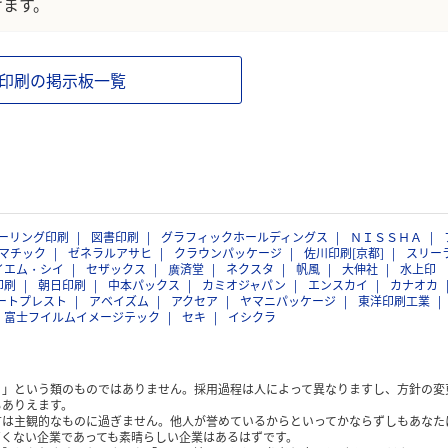
けます。
印刷の掲示板一覧
ーリング印刷
図書印刷
グラフィックホールディングス
ＮＩＳＳＨＡ
マチック
ゼネラルアサヒ
クラウンパッケージ
佐川印刷[京都]
スリー
イエム・シイ
セザックス
廣済堂
ネクスタ
帆風
大伸社
水上印
印刷
朝日印刷
中本パックス
カミオジャパン
エンスカイ
カナオカ
ートプレスト
アベイズム
アクセア
ヤマニパッケージ
東洋印刷工業
富士フイルムイメージテック
セキ
イシクラ
く」という類のものではありません。採用過程は人によって異なりますし、方針の変
もありえます。
方は主観的なものに過ぎません。他人が誉めているからといってかならずしもあなた
くない企業であっても素晴らしい企業はあるはずです。