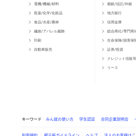
電機/機械/材料
都銀/信託/外銀
医薬/化学/化粧品
地方銀行
食品/水産/農林
信用金庫
繊維/アパレル服飾
総合商社/専門商
印刷
生命保険/損害保
自動車販売
証券/投資
クレジット信販
リース
キーワード
みん就の使い方
学生認証
合同企業説明会
利用規約
掲示板ガイドライン
ヘルプ
法人のお客様はこ