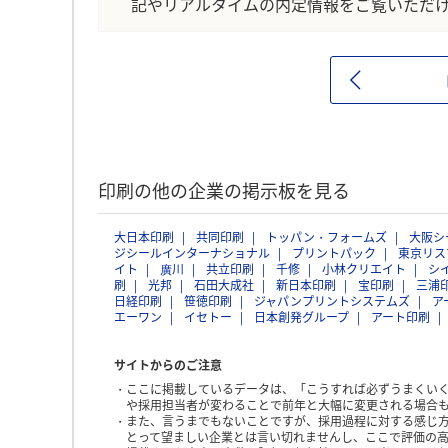
記やリアルタイムの内定情報をご覧いただ
印刷の他の企業の掲示板を見る
大日本印刷
共同印刷
トッパン・フォームズ
大阪シ
ジシールインターナショナル
プリントパック
東京リス
イト
廣川
共立印刷
千修
小林クリエイト
シ
刷
光邦
石田大成社
新日本印刷
宝印刷
三浦
日経印刷
笹徳印刷
ジャパンプリントシステムズ
ア
エーワン
イセトー
日本創発グループ
アート印刷
サイトからのご注意
ここに掲載しているデータは、「こうすれば必ずうまくい
や採用担当者が変わることで前年と大幅に変更される場合
また、言うまでもないことですが、採用過程に対する感じ
とって望ましい企業とは言い切れませんし、ここで評価の高