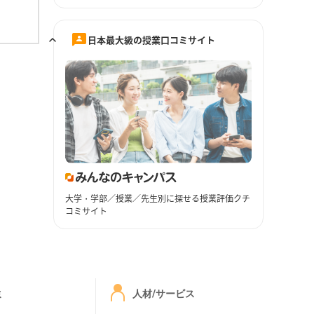
日本最大級の授業口コミサイト
大学・学部／授業／先生別に探せる授業評価クチ
コミサイト
ミ
人材/サービス