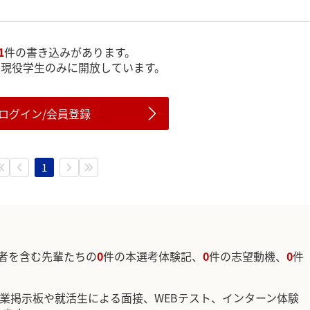
1
件の書き込みがあります。
は現役学生のみに開放しています。
ログイン/会員登録
1
者を含む先輩たちの
0
件の本選考体験記、
0
件の志望動機、
0
件
企業掲示板や就活生による面接、WEBテスト、インターン体験