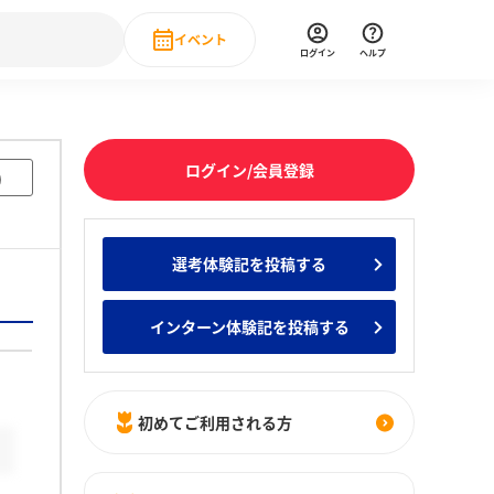
イベント
ログイン
ヘルプ
Event
の新卒就職人気企業ランキング
みんなのインターン人気企業ランキン
直近のイベント一覧
ログイン/会員登録
)
もっと見る
 IT・DX現場社員インタビュー
選考体験記を投稿する
の新卒就職人気企業ランキング
みんなのインターン人気企業ランキン
インターン体験記を投稿する
初めてご利用される方