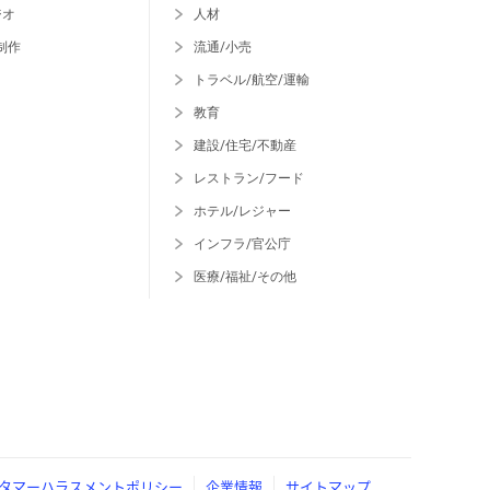
ジオ
人材
制作
流通/小売
トラベル/航空/運輸
教育
建設/住宅/不動産
レストラン/フード
ホテル/レジャー
インフラ/官公庁
医療/福祉/その他
タマーハラスメントポリシー
企業情報
サイトマップ