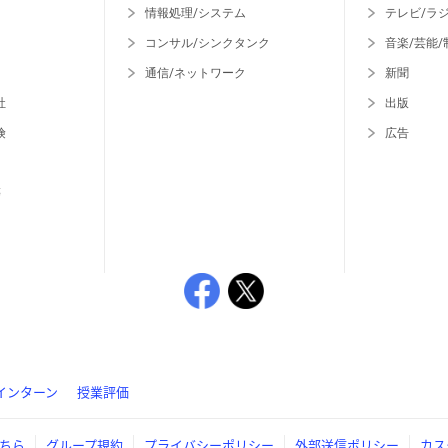
情報処理/システム
テレビ/ラ
コンサル/シンクタンク
音楽/芸能/
通信/ネットワーク
新聞
社
出版
険
広告
等
インターン
授業評価
ちら
グループ規約
プライバシーポリシー
外部送信ポリシー
カス