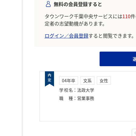
無料の会員登録すると
タウンワーク千葉中央サービスには
110
件
定者の志望動機があります。
ログイン／会員登録
すると閲覧できます
04年卒
文系
女性
学校名
：
法政大学
職種
：
営業事務