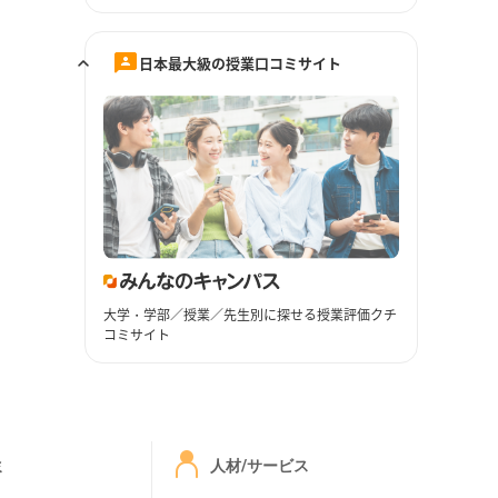
日本最大級の授業口コミサイト
大学・学部／授業／先生別に探せる授業評価クチ
コミサイト
ミ
人材/サービス