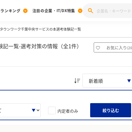
業ランキング
注目の企業・IT/DX特集
タウンワーク千葉中央サービスの本選考体験記一覧
注目の企業特集
みんなのIT業界新卒就職人気企業ランキング
みんな
[27卒] 本選考体験記投稿キャンペーン
28卒 注目企業特集
27卒 注目企業特集
みんなのDX企業就職ブランド調査
記一覧-選考対策の情報（全1件）
お気に入り
(
2
注目のIT・DX企業特集
28卒 IT・DX企業特集
27卒 IT・DX企業特集
28卒
みんなのIT業界新卒就職人気企業ランキング
みんな
企業研究
絞り込む
内定者のみ