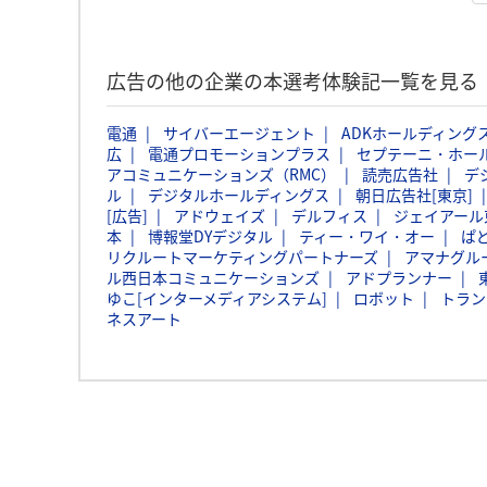
広告の他の企業の本選考体験記一覧を見る
電通
サイバーエージェント
ADKホールディング
広
電通プロモーションプラス
セプテーニ・ホー
アコミュニケーションズ（RMC）
読売広告社
デ
ル
デジタルホールディングス
朝日広告社[東京]
[広告]
アドウェイズ
デルフィス
ジェイアール
本
博報堂DYデジタル
ティー・ワイ・オー
ぱ
リクルートマーケティングパートナーズ
アマナグル
ル西日本コミュニケーションズ
アドプランナー
ゆこ[インターメディアシステム]
ロボット
トラン
ネスアート