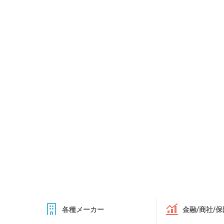
各種メーカー
金融/商社/保