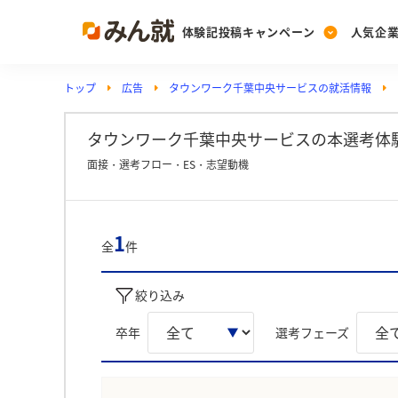
体験記投稿キャンペーン
人気企
トップ
広告
タウンワーク千葉中央サービスの就活情報
Post
Ranking
PickUp
投稿する
ランキングを見る
注目の企業特集
タウンワーク千葉中央サービスの本選考体験
面接・選考フロー・ES・志望動機
Vote
投票する
1
全
件
動画で知ろう！業界・
絞り込み
卒年
選考フェーズ