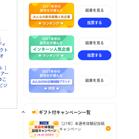
結果を見る
投票する
大
結果を見る
ディ
クト
投票する
オ
ル
イアー
ゆこ
結果を見る
ビジ
ギフト付キャンペーン一覧
［27卒］本選考体験記投稿
キャンペーン