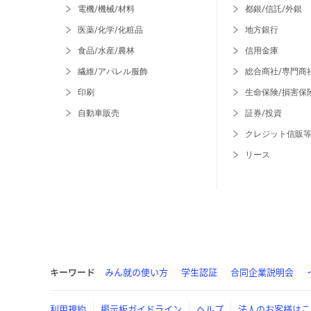
電機/機械/材料
都銀/信託/外銀
医薬/化学/化粧品
地方銀行
食品/水産/農林
信用金庫
繊維/アパレル服飾
総合商社/専門商
印刷
生命保険/損害保
自動車販売
証券/投資
クレジット信販
リース
キーワード
みん就の使い方
学生認証
合同企業説明会
利用規約
掲示板ガイドライン
ヘルプ
法人のお客様はこ