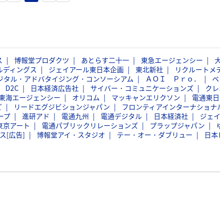
ス
博報堂プロダクツ
あとらす二十一
東急エージェンシー
ルディングス
ジェイアール東日本企画
東北新社
リクルートメ
ジタル・アドバタイジング・コンソーシアム
ＡＯＩ Ｐｒｏ．
ベ
D2C
日本経済広告社
サイバー・コミュニケーションズ
クレ
東海エージェンシー
オリコム
マッキャンエリクソン
電通東日
ど
リードエグジビションジャパン
フロンティアインターナショナ
ープ
進研アド
電通九州
電通デジタル
日本経済社
ジェ
東京アート
電通パブリックリレーションズ
プラップジャパン
ス[広告]
博報堂アイ・スタジオ
テー・オー・ダブリュー
日本