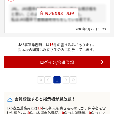
JAL、JAS既卒の混乱が生じる前に新たな掲示板を
と思い、このような題名で作成しました。
私はJAS既卒で書類選考待ちをしている者です。
今後情報交換お願いします。（私は書類で落ちる確率
2003年6月25日 18:23
が高いのでこの後、現れるか分からないのですが、皆
さま一緒に頑張りましょう！
JAS客室乗務員には
16
件の書き込みがあります。
掲示板の閲覧は現役学生のみに開放しています。
ログイン/会員登録
1
会員登録すると掲示板が見放題！
JAS客室乗務員には
16
件の掲示板書き込みのほか、内定者を含
む先輩たちの
0
件の本選考体験記、
0
件の志望動機、
0
件のエン