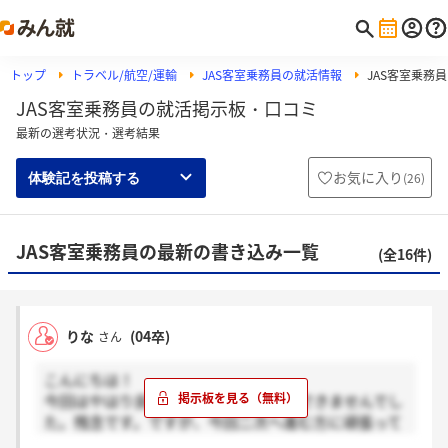
トップ
トラベル/航空/運輸
JAS客室乗務員の就活情報
JAS客室乗務
JAS客室乗務員の就活掲示板・口コミ
最新の選考状況・選考結果
お気に入り
(
26
)
体験記を投稿する
JAS客室乗務員の最新の書き込み一覧
(全16件)
りな
(04卒)
さん
こんにちは！
今回はやはり良いお返事を頂くことができませんでし
た。残念です。ですが、今回二次へ進む方に頑張って
頂きたいと思っております！！頑張ってください