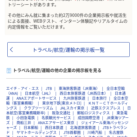
トリーシートがあります。
その他にみん就に集まった約2万9000件の企業掲示板や就活生
による面接、WEBテスト、インターン体験記やリアルタイムの
内定情報をご覧いただけます。
トラベル/航空/運輸の掲示板一覧
トラベル/航空/運輸の他の企業の掲示板を見る
エイチ・アイ・エス
JTB
東海旅客鉄道（JR東海）
全日本空輸
（ANA)
日本航空（JAL）
西日本旅客鉄道（JR西日本）
日本通
運
ANAエアポートサービス
九州旅客鉄道
日本旅行
全日本空
輸（客室乗務職）
東京地下鉄[東京メトロ]
ＫＮＴ－ＣＴホールディ
ングス
クラブツーリズム
JALスカイ東京
近鉄エクスプレス
日
本航空(客室乗務職新卒)
阪急交通社
郵船ロジスティクス
東急電
鉄
小田急電鉄
名鉄観光サービス
成田国際空港
JR東海ツアー
ズ
商船三井
ANAエアサービス東京
ジェイアール東海パッセンジ
ャーズ
日本郵船
西日本鉄道
北海道旅客鉄道
JTBトラベラン
ド
ヤマトホールディングス
JTB首都圏
川崎汽船
名古屋鉄