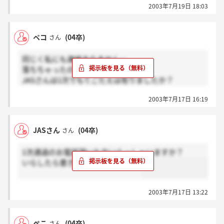
2003年7月19日 18:03
ね！！
ペコ
(04卒)
さん
同じく私にも連絡ありません…
落ちちゃったのかしら…
JASさんは1次でもてごたえは有りましたか？
私はなかったので駄目かなと思っています。
2003年7月17日 16:19
それからJASさんは何日の何時から
受験されましたか？？
誰か通知がきた方教えて下さい。
JASさん
(04卒)
さん
明日の連絡という事は恐らくないでしょうね…
そんな気が…しませんか???
1次通過のお電話頂いた方いらっしゃいますか？
いらしたら書きこみお願いします！
2003年7月17日 13:22
ぺこ
(04卒)
さん