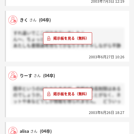
2003年7月3日 12:19
すごく興味があります。
きく
(04卒)
さん
すれ違いでここができていました！
ん～、ちょっと恥ずかしいw
あたしも書類選考待ちでかなりドキドキしながら平静
を保ったフリをしております
2003年6月27日 10:26
ここにいるみんな受かればいいのになぁ
りーす
(04卒)
さん
既卒というのはわかりますが、年齢や身長制限はある
のでしょうか。 スクールにも行ったことがなく、ネ
ットや本などでしか情報を得られません。 どういっ
た準備をしておけばよいのでしょう。 また、日本航
2003年6月26日 18:27
空の組合のホームページに契約の方たちの悲痛な叫び
が多くありましたが、とても暗い気持ちになりまし
た。受験前であり、入社してもいないのにこんな心配
alisa
(04卒)
さん
もおかしいとは思いますが。