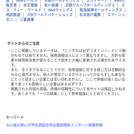
道
ANAセールス
京阪ホールディングス
スカイマーク
ANA大
阪空港
京王電鉄
佐川急便
近鉄グループホールディングス
エ
ス・ティー・ワールド
ANAウイングス
阪急阪神ホールディングス
西武鉄道
JTBワールドバケーションズ
京浜急行電鉄
エアーニッ
ポン
三菱倉庫
サイトからのご注意
ここに掲載しているデータは、「こうすれば必ずうまくいく」という類
のものではありません。採用過程は人によって異なりますし、方針の変
更や採用担当者が変わることで前年と大幅に変更される場合もありえま
す。
また、言うまでもないことですが、採用過程に対する感じ方は主観的な
ものに過ぎません。他人が誉めているからといってかならずしもあなた
にとって望ましい企業とは言い切れませんし、ここで評価の高くない企
業であっても素晴らしい企業はあるはずです。
掲載された内容の真偽、評価の信頼性について当サイトは保証しかねま
す。あくまでも「一つの結果」として参考程度にとどめてください。
キーワード
みん就の使い方
学生認証
合同企業説明会
インターン
授業評価