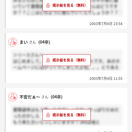
みなさんはじめまして_(._.)_私は今日ハガキが家に届
やる気はすっごくすっごくあるんです！
いていて書類通過しました(^○^)みなさんはどうです
とりあえずがんばらなくっちゃ
か？？ここはどのように進んでいくんでしょうか？？
書類選考でどれくらいだめになっちゃうの
ですか？書類選考受かっただけでも
2003年7月4日 23:54
幸運なのですかね？
まい
(04卒)
さん
＞リースさんへ
はじめまして。私も既卒CAを目指す一人です。あのホ
ームページにはびっくりしましたよね。。。とりあえ
ず皆さん、頑張りましょう。書類の選考結果まだかな
2003年7月4日 11:55
あ
不安だぁ～
(04卒)
さん
書類選考はもう終ったのでしょうか…やっぱりだめだ
ったのかしら
もう来た方いらっしゃいますか？JASは他と
比べてどのような会社なのでしょうね。