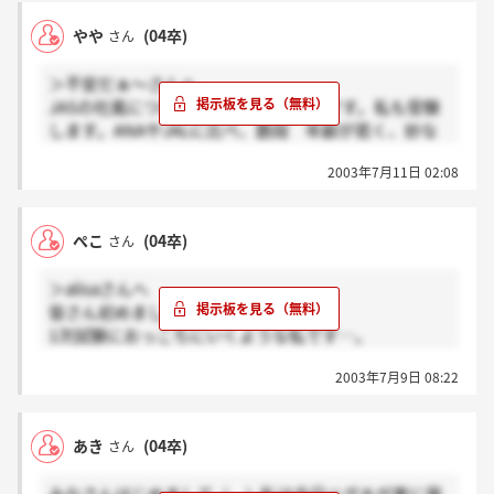
から訓練があるから学生は無理みたいなこと言われま
この掲示板で一緒にがんばっている皆さんの中からCA
やや
(04卒)
さん
した。ちゃんと履歴書見て欲しかったな－－－。ちな
さんに是非なって欲しいですね！
みに私は身長166です・・・ってなわけで明日明後日
＞不安だぁ～さんへ
の選考は行けないのでぺこさんは私の分まで頑張って
JASの社風について。姉がJAS現役CAです。私も受験
挑んでくだいね(^○^)
します。ANAやJALに比べ、数段 年齢が若く、妙な
イジメもない様です。 小柄で カワイイタイプのコ
2003年7月11日 02:08
が多い。給料体系や送迎も良いそうです。お局もすく
なく、楽しい社風と聞きましたよー。
ぺこ
(04卒)
さん
＞alisaさんへ
皆さん初めまして。
1次試験におっこちにいくような私です…。
CAカラーでもないし身長ないし…
2003年7月9日 08:22
でもやりたくて応募したんです
私はもう企業で働いていますが
皆さんはどんな方ですか？あきさんは？
あき
(04卒)
さん
しかも身長が皆さんどれくらいあるのですか？
高いんでしょうね…いいなぁ