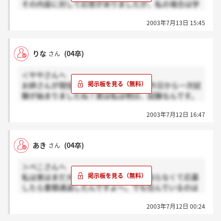
その内容に対して応答がありましたが、私の場合は学
それに応えられなくてごめんなさい。
生だったためか、ただ聞いていただいただけという
緊張してしまうのはとても落とし穴でした
2003年7月13日 15:45
か．．．。なんかシートに私はなにも書かれてなかっ
ただそれを面接官の方が分かっていただけたら
たような気がして落ち込んでいます。一人の方は笑顔
うれしいなとおもうばかりです、、、
がほめられていたし．．。5人の中から一人だけが通
りな
(04卒)
さん
過みたいですね．．．。面接でご一緒した方々とお話
しましたが、皆さんさすが客室乗務員をめざしている
＜ややさんへ
な というか、親しみやすい方々でした。
お姉さんが現役のCAさんなんですね！今日から一次試
電話がかかってくることを祈ります。
験が始まりましたね！実は私は明日、試験なんです。
ドキドキがとまりません。JASのCAの方は比較的に若
2003年7月12日 16:47
いのですね？私は身長は169cmありますが、JASのCA
の方は小柄な方が多いような気がします。イジメはあ
るものなのですか？なんか嫌ですね～そうゆうのっ
あき
(04卒)
さん
て．．．私はイジメというものは嫌いです！イジメが
あるのならば、接客業なのに、お客様に満足していた
＞ぺこさんへ
だけるサービスはできないと思うからです。
私は実はまだ大学生で既卒の募集って知らなくて応募
したら書類通過したんですよ～。でも住んでいるのは
話はかわりますが、CAさんの笑顔は素敵ですよね～。
関西だしわざわざ東京まで行って選考に進めないって
いつでも笑顔で。私も素敵な笑顔ができるようになり
2003年7月12日 00:24
言われたらかなんなーっておもって採用担当に電話し
たいです！
たらやっぱあかんかった！！もし内定になったら10月