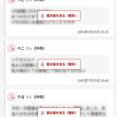
1次試験に行かれた方へ
おつかれさまでした。
17日18日にお電話ということですが
本当に17．18なのでしょうか？もうそれ以前に
2003年7月15日 15:15
かけてくださる事はないのでしょうか？
もしかしてもうお電話がかかってきた方は
いらっしゃいますか？
ぺこ
(04卒)
さん
私は書かせていただいた通りもう駄目なのですが
誰かかかってきた方いらっしゃったら教えて下さい
＞りなさんへ
ね。
私も1次面接に行ってまいりました。
またかかってきた方は頑張ってください！
私の場合とても緊張して目も当てられない
応援しています。
面接となってしまいました。
2003年7月15日 10:42
皆さんはすごくスマートに返答されているのに
対し私はしどろもどろで…今回はもう駄目です…
面接官の方のお顔もひきつっていたような…
りな
(04卒)
さん
せっかくチャンスを与えていただいたのに
とても残念で仕方がありません。。。
今日一次面接を受けてきましたよ！緊張しました。社
りなさん、頑張ってくださいね。
会人の方は仕事の内容をPRに組み込んでいて面接官も
そしてあきさん、応援していただいたのに