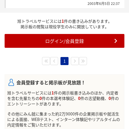
2003年6月5日 22:37
旭トラベルサービスには
1
件の書き込みがあります。
掲示板の閲覧は現役学生のみに開放しています。
ログイン/会員登録
1
会員登録すると掲示板が見放題！
旭トラベルサービスには
1
件の掲示板書き込みのほか、内定者
を含む先輩たちの
0
件の本選考体験記、
0
件の志望動機、
0
件の
エントリーシートがあります。
その他にみん就に集まった約2万9000件の企業掲示板や就活生
による面接、WEBテスト、インターン体験記やリアルタイムの
内定情報をご覧いただけます。