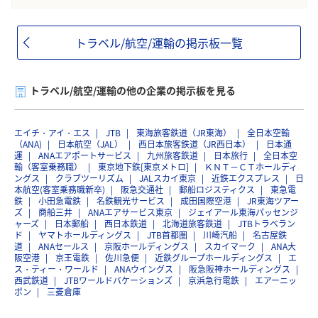
トラベル/航空/運輸の掲示板一覧
トラベル/航空/運輸の他の企業の掲示板を見る
エイチ・アイ・エス
JTB
東海旅客鉄道（JR東海）
全日本空輸
（ANA)
日本航空（JAL）
西日本旅客鉄道（JR西日本）
日本通
運
ANAエアポートサービス
九州旅客鉄道
日本旅行
全日本空
輸（客室乗務職）
東京地下鉄[東京メトロ]
ＫＮＴ－ＣＴホールディ
ングス
クラブツーリズム
JALスカイ東京
近鉄エクスプレス
日
本航空(客室乗務職新卒)
阪急交通社
郵船ロジスティクス
東急電
鉄
小田急電鉄
名鉄観光サービス
成田国際空港
JR東海ツアー
ズ
商船三井
ANAエアサービス東京
ジェイアール東海パッセンジ
ャーズ
日本郵船
西日本鉄道
北海道旅客鉄道
JTBトラベラン
ド
ヤマトホールディングス
JTB首都圏
川崎汽船
名古屋鉄
道
ANAセールス
京阪ホールディングス
スカイマーク
ANA大
阪空港
京王電鉄
佐川急便
近鉄グループホールディングス
エ
ス・ティー・ワールド
ANAウイングス
阪急阪神ホールディングス
西武鉄道
JTBワールドバケーションズ
京浜急行電鉄
エアーニッ
ポン
三菱倉庫