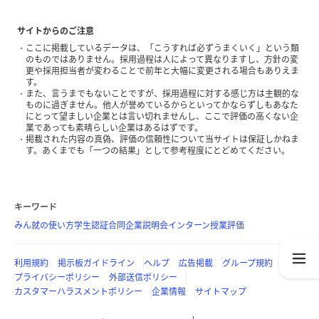
サイトからのご注意
ここに掲載しているデータは、「こうすれば必ずうまくいく」という類
のものではありません。採用過程は人によって異なりますし、方針の変
更や採用担当者が変わることで前年と大幅に変更される場合もありえま
す。
また、言うまでもないことですが、採用過程に対する感じ方は主観的な
ものに過ぎません。他人が誉めているからといってかならずしもあなた
にとって望ましい企業とは言い切れませんし、ここで評価の高くない企
業であっても素晴らしい企業はあるはずです。
掲載された内容の真偽、評価の信頼性について当サイトは保証しかねま
す。あくまでも「一つの結果」として参考程度にとどめてください。
キーワード
みん就の使い方
学生認証
合同企業説明会
インターン
授業評価
利用規約
掲示板ガイドライン
ヘルプ
広告掲載
グループ規約
プライバシーポリシー
外部送信ポリシー
カスタマーハラスメントポリシー
企業情報
サイトマップ