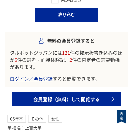
絞り込む
無料の会員登録すると
タルボットジャパンには
121
件の掲示板書き込みのほ
か
6
件の選考・面接体験記、
2
件の内定者の志望動機
があります。
ログイン／会員登録
すると閲覧できます。
会員登録（無料）して閲覧する
06年卒
その他
女性
学校名
：
上智大学