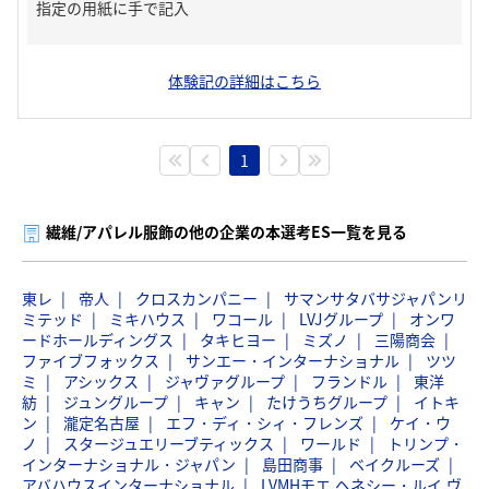
指定の用紙に手で記入
体験記の詳細はこちら
1
繊維/アパレル服飾の他の企業の本選考ES一覧を見る
東レ
帝人
クロスカンパニー
サマンサタバサジャパンリ
ミテッド
ミキハウス
ワコール
LVJグループ
オンワ
ードホールディングス
タキヒヨー
ミズノ
三陽商会
ファイブフォックス
サンエー・インターナショナル
ツツ
ミ
アシックス
ジャヴァグループ
フランドル
東洋
紡
ジュングループ
キャン
たけうちグループ
イトキ
ン
瀧定名古屋
エフ・ディ・シィ・フレンズ
ケイ・ウ
ノ
スタージュエリーブティックス
ワールド
トリンプ・
インターナショナル・ジャパン
島田商事
ベイクルーズ
アバハウスインターナショナル
LVMHモエ ヘネシー・ルイ ヴ