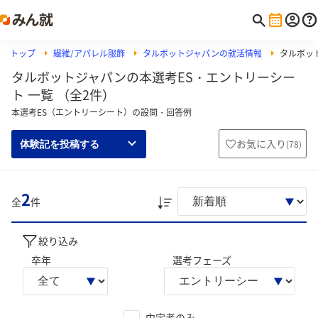
トップ
繊維/アパレル服飾
タルボットジャパンの就活情報
タルボッ
タルボットジャパンの本選考ES・エントリーシー
ト 一覧 （全2件）
本選考ES（エントリーシート）の設問・回答例
お気に入り
(
78
)
体験記を投稿する
2
全
件
絞り込み
卒年
選考フェーズ
内定者のみ