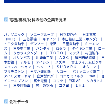
電機/機械/材料の他の企業を見る
パナソニック
ソニーグループ
日立製作所
日本電気
（NEC）
三菱電機
キヤノン
本田技研工業（ホンダ）
トヨタ自動車
デンソー
東芝
日産自動車
キーエン
ス
三菱重工業
バンダイ
京セラ
ダイキン工業
ロー
ム
タカラスタンダード
ＴＯＴＯ
マツダ
村田製作
所
オリンパス
川崎重工業
ＡＧＣ
豊田自動織機
日
本製鉄
テルモ
アイシン
スズキ
富士フイルムビジネ
スイノベーション
シャープ
ＳＵＢＡＲＵ
オムロン
ブリヂストン
ヤマハ発動機
リコー
パナソニック電工
アイリスオーヤマ
島津製作所
コニカミノルタ
YKK
セ
イコーエプソン
富士電機
コマツ
YKK AP
タカラトミ
ー
三菱自動車
神戸製鋼所
コクヨ
ＩＨＩ
会社データ