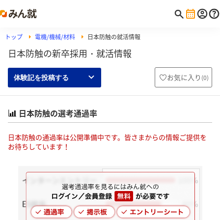
トップ
電機/機械/材料
日本防触の就活情報
日本防触の新卒採用・就活情報
お気に入り
(
0
)
体験記を投稿する
日本防触の選考通過率
日本防触の通過率は公開準備中です。皆さまからの情報ご提供を
お待ちしています！