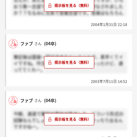
なんか、あんまり書き込みが少ないようですが、いち
音楽はわたしも大好きです！！
おう第一志望です。みなさん、資料請求なされました
か？？ちなみに文系で営業志望です。音楽はもちろん
大好きです
2004年1月31日 22:18
ファブ
(04卒)
さん
筆記後は面接一回で決まりということで、素早くてイ
イですね。作文、へんてこな事書いちゃったけど、通
っててくれー。
2003年7月11日 14:52
ファブ
(04卒)
さん
今朝、速達で筆記の案内が来ました。どういう形式の
試験なんでしょう？やっぱり英語とかきっちり出るん
ですかねー。