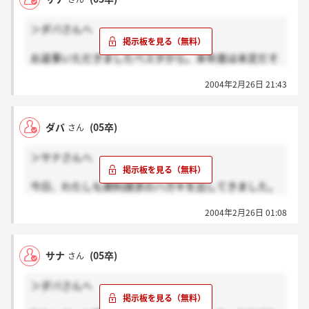
＞ダバさんへ
お返事いただきましたベスタから。本年度は未定だそ
うですが、
2004年2月26日 21:43
採用ある場合は連絡くれるそうです♪
丁寧な対応してくださって、ベスタいいですねー。
ダバ
(05卒)
さん
＞サナさんへ
今日、わたしも資料請求のハガキを出してきました。
会社訪問、いつごろになるんでしょうねー。
2004年2月26日 01:08
最近は就活のため、クラブもライブも行ってないので
寂しいです。
家で音楽聴くくらいで。。。
サナ
(05卒)
さん
息抜き兼ねて行けたら良いですねー！
＞ダバさんへ