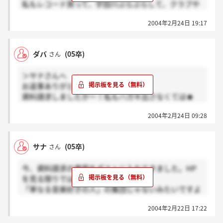
私もレコード買って、宇田川ぶらぶらして、クラブや
イベントには行きます！！今度一緒に就活の息抜き兼
2004年2月24日 19:17
ねてクラブ一緒にいけたら楽しそうですね！！ベスタ
のターンテ欲しいです♪
ダバ
(05卒)
さん
＞サナさんへ
お返事ありがとうございます♪
資料請求しましたかー！私もハガキ出さなくては★
ちなみに私も文系で、しかも音響機器に詳しいわけで
2004年2月24日 09:28
はないので、不安ですよー。
音楽好きなのは前提だろうけど、そういう知識もやっ
ぱり必要なのかな？今の時点で多くは求められないよ
サナ
(05卒)
さん
うな気はするけれど、どうなんでしょうね？
うーん、がんばりましょう！！
今、資料請求の書面をポストに入れてきました。HP
ちなみにレコード買ったりはしますが、とくにDJはや
を見る限りでは、
ってないです。でもクラブやイヴェントにはよく行き
「単なる音楽好きの人」の集団じゃないみたいですよ
ますよ～
ね・・。
2004年2月22日 17:22
そう考えると、音楽すごい好きだけど、そんなに詳し
くないし、文系の私にとって音響機器はちょっと難し