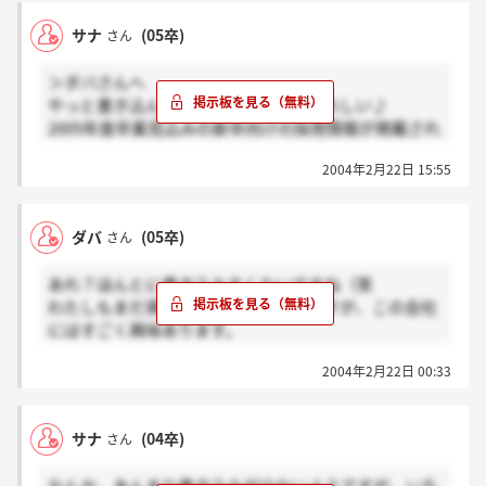
い部分が多いような気がしてきました。ダバさんはDJ
サナ
(05卒)
さん
とかやってらっしゃる方ですか？私はターンテーブル
使ったことありますが、DJなんて立派なものじゃない
＞ダバさんへ
です。
やっと書き込んでくれる人が現れてうれしい♪
私の周りにDJが多かっただけです・・。ダバさんの情
2005年度卒業見込みの新卒向けの採用情報が掲載され
報お待ちしていまっす。
ているはずです。ダバさん、一緒にがんばりましょ
2004年2月22日 15:55
う！！
資料請求したら、会社見学も行けたらいいです
ね。。。
ダバ
(05卒)
さん
もっと情報交換できたらいいですね。
あれ？ほんとに書き込みすくないですね（笑
わたしもまだ資料請求はしてないんですが、この会社
にはすごく興味あります。
2004年2月22日 00:33
＞サナさん
HPに「今年度の募集は終了しました」って書いてある
けれど、掲載されている採用情報は2005年度向けって
サナ
(04卒)
さん
ことで良いんでしょうかね？
もう資料請求はされました？