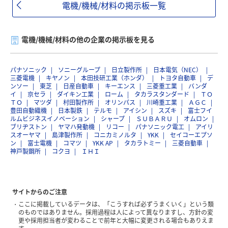
電機/機械/材料の掲示板一覧
電機/機械/材料の他の企業の掲示板を見る
パナソニック
ソニーグループ
日立製作所
日本電気（NEC）
三菱電機
キヤノン
本田技研工業（ホンダ）
トヨタ自動車
デ
ンソー
東芝
日産自動車
キーエンス
三菱重工業
バンダ
イ
京セラ
ダイキン工業
ローム
タカラスタンダード
ＴＯ
ＴＯ
マツダ
村田製作所
オリンパス
川崎重工業
ＡＧＣ
豊田自動織機
日本製鉄
テルモ
アイシン
スズキ
富士フイ
ルムビジネスイノベーション
シャープ
ＳＵＢＡＲＵ
オムロン
ブリヂストン
ヤマハ発動機
リコー
パナソニック電工
アイリ
スオーヤマ
島津製作所
コニカミノルタ
YKK
セイコーエプソ
ン
富士電機
コマツ
YKK AP
タカラトミー
三菱自動車
神戸製鋼所
コクヨ
ＩＨＩ
サイトからのご注意
ここに掲載しているデータは、「こうすれば必ずうまくいく」という類
のものではありません。採用過程は人によって異なりますし、方針の変
更や採用担当者が変わることで前年と大幅に変更される場合もありえま