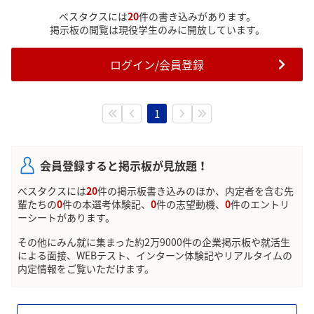
べスタクスには
20
件の書き込みがあります。
掲示板の閲覧は現役学生のみに開放しています。
ログイン/会員登録
1
会員登録すると掲示板が見放題！
べスタクスには
20
件の掲示板書き込みのほか、内定者を含む先
輩たちの
0
件の本選考体験記、
0
件の志望動機、
0
件のエントリ
ーシートがあります。
その他にみん就に集まった約2万9000件の企業掲示板や就活生
による面接、WEBテスト、インターン体験記やリアルタイムの
内定情報をご覧いただけます。