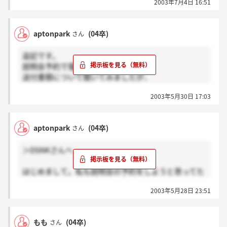
2003年7月4日 16:51
aptonpark
(04卒)
さん
追記です。
説明会予約で電話したついでに
送付書類について聞いてみましたが、
説明会参加後提出すればよいそうです。
2003年5月30日 17:03
aptonpark
(04卒)
さん
＞DSNKさんへ
はじめまして。私も説明会の予約をしようと思ってた
んですけど、もう18日はいっぱいなんですか…とりあ
2003年5月28日 23:51
えず明日連絡してみます。
提出書類はもう送ってもいいんですかね？
私は説明会出てから送ろうと思っているんですが。
もも
(04卒)
さん
請求した資料に詳しい応募方法が載ってるものだと思