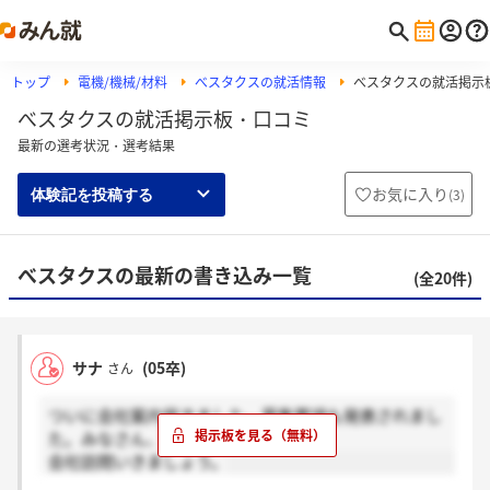
トップ
電機/機械/材料
べスタクスの就活情報
べスタクスの就活掲示
べスタクスの就活掲示板・口コミ
最新の選考状況・選考結果
お気に入り
(
3
)
体験記を投稿する
べスタクスの最新の書き込み一覧
(全20件)
サナ
(05卒)
さん
ついに会社案内届きました。募集要項も発表されまし
た。みなさん、
会社訪問いきましょう。