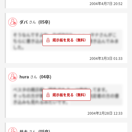
2004年4月7日 20:52
ダバ
(05卒)
さん
そうなんですよね。なぜか2つ・・・。サナさんがこ
ちらに書き込みしていたのでこちらに書き込んでみま
した。
huraさん、教えていただいてありがとうございます！
2004年3月3日 01:33
＞サナさんへ
hura
(04卒)
さん
お返事いただきましたかー。私はまだですよ。
電話で連絡いただいたんですか？？
ベスタの掲示板、同名でもう一つ存在してます。
そして、今年度は未定なんですね！
そっちの方が書き込み多いし、昨年の内定者の方の書
採用あったらうれしいですねー。気長に待ちますか♪
き込みも見れるみたいです。
2004年2月28日 12:33
サナ
(05卒)
さん