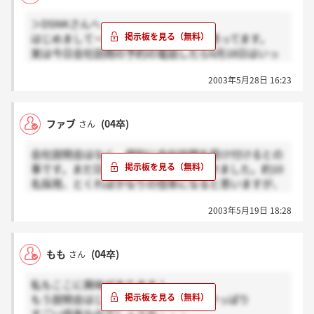
っていたんですが、特になかったので、すぐ提出すべ
＞DSNKさんへ
きか説明会の後出すべきか、正直決め兼ねています。
はじめましてー。私もここ受けようと思ってます。
みなさんはもう提出されたんでしょうか？
実は今日会社訪問の予約の電話したら6月18日はいっ
ぱいで、6月19日に来てくださいって言われました。
2003年5月28日 16:23
DJとかに詳しくないとだめなんですかね？そしたらか
なりやばいかも…。ところでもう書類一式送付しまし
た？
ファブ
(04卒)
さん
会社説明会はなく、個別に会社訪問を受け付けるとの
事です。まだ日程は未定、と電話で聞きました。約10
名採用、とくればかなりの倍率になると思いますが、
頑張っていきましょう！！
2003年5月19日 18:28
もも
(04卒)
さん
私もここに興味があります！
もう説明会はじまってるんですか？？やっぱり