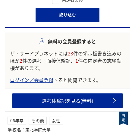
絞り込む
無料の会員登録すると
ザ・サードプラネットには
23
件の掲示板書き込みの
ほか
2
件の選考・面接体験記、
1
件の内定者の志望動
機があります。
ログイン／会員登録
すると閲覧できます。
選考体験記を見る(無料)
06年卒
その他
女性
学校名
：
東北学院大学