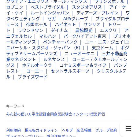
クウェア・エニックス・ホールディングス
プリンスホテル
カプコン
ベストブライダル
スタジオアリス
アイ・ケ
イ・ケイ
ルートインジャパン
ディアーズ・ブレイン
ワ
タベウェディング
セガ
APAグループ
ブライダルプロデ
ュース
帝国ホテル
ハピネット
サンリオ
トリー
ト
ラウンドワン
ダイナム
農協観光
エスクリ
ア
ニヴェルセル
マルハン
パークハイアット東京
プリオホ
ールディングス
ベンチャーバンク
ユー・エス・ジェイ[ユ
ニバーサル・スタジオ・ジャパン （R）]
東京ドーム
ポジ
ティブドリームパーソンズ
ニューオータニ
三井不動産商
業マネジメント
ルネサンス
コーエーテクモホールディン
グス
ホテルオークラ
コナミスポーツ＆ライフ
バンプ
レスト
コーエー
セントラルスポーツ
クリスタルホテ
ル
ブライズワード
キーワード
みん就の使い方
学生認証
合同企業説明会
インターン
授業評価
利用規約
掲示板ガイドライン
ヘルプ
広告掲載
グループ規約
プライバシーポリシー
外部送信ポリシー