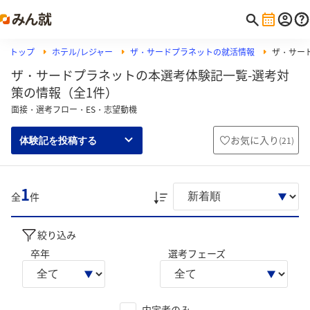
トップ
ホテル/レジャー
ザ・サードプラネットの就活情報
ザ・サー
ザ・サードプラネットの本選考体験記一覧-選考対
策の情報（全1件）
面接・選考フロー・ES・志望動機
お気に入り
(
21
)
体験記を投稿する
1
全
件
絞り込み
卒年
選考フェーズ
内定者のみ