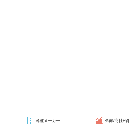
各種メーカー
金融/商社/保