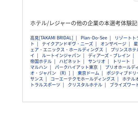
ホテル/レジャーの他の企業の本選考体験
高見[TAKAMI BRIDAL]
Plan･Do･See
リゾートト
ト
テイクアンドギヴ・ニーズ
オンザページ
星
ェア・エニックス・ホールディングス
プリンスホテ
イ
ルートインジャパン
ディアーズ・ブレイン
帝国ホテル
ハピネット
サンリオ
トリート
マルハン
パークハイアット東京
プリオホールデ
オ・ジャパン （R）]
東京ドーム
ポジティブドリ
サンス
コーエーテクモホールディングス
ホテル
トラルスポーツ
クリスタルホテル
ブライズワー