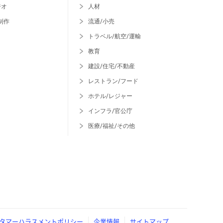
ジオ
人材
制作
流通/小売
トラベル/航空/運輸
教育
建設/住宅/不動産
レストラン/フード
ホテル/レジャー
インフラ/官公庁
医療/福祉/その他
タマーハラスメントポリシー
企業情報
サイトマップ