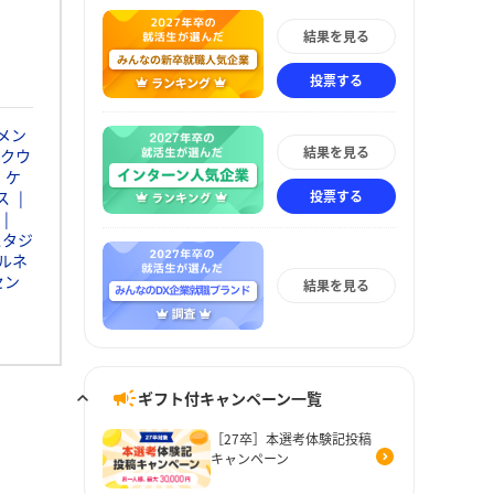
結果を見る
投票する
メン
結果を見る
クウ
・ケ
投票する
ス
スタジ
ルネ
セン
結果を見る
ギフト付キャンペーン一覧
［27卒］本選考体験記投稿
キャンペーン