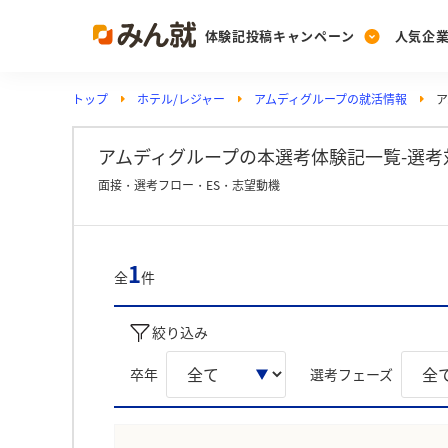
体験記投稿キャンペーン
人気企
トップ
ホテル/レジャー
アムディグループの就活情報
ア
Post
Ranking
PickUp
投稿する
ランキングを見る
注目の企業特集
アムディグループの本選考体験記一覧-選考
面接・選考フロー・ES・志望動機
Vote
投票する
1
全
件
動画で知ろう！業界・
絞り込み
卒年
選考フェーズ