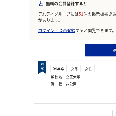
無料の会員登録すると
アムディグループには
51
件の掲示板書き
があります。
ログイン／会員登録
すると閲覧できます
04年卒
文系
女性
学校名
：
立正大学
職種
：
非公開