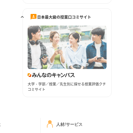
日本最大級の授業口コミサイト
大学・学部／授業／先生別に探せる授業評価クチ
コミサイト
ミ
人材/サービス