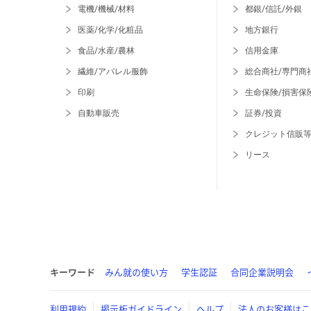
電機/機械/材料
都銀/信託/外銀
医薬/化学/化粧品
地方銀行
食品/水産/農林
信用金庫
繊維/アパレル服飾
総合商社/専門商
印刷
生命保険/損害保
自動車販売
証券/投資
クレジット信販
リース
キーワード
みん就の使い方
学生認証
合同企業説明会
利用規約
掲示板ガイドライン
ヘルプ
法人のお客様はこ