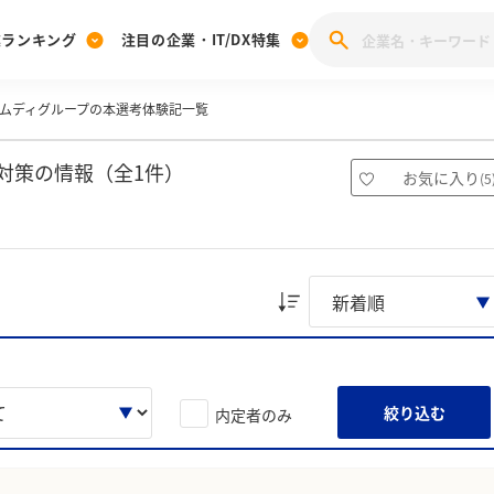
業ランキング
注目の企業・IT/DX特集
ムディグループの本選考体験記一覧
注目の企業特集
みんなのIT業界新卒就職人気企業ランキング
みんな
[27卒] 本選考体験記投稿キャンペーン
28卒 注目企業特集
27卒 注目企業特集
みんなのDX企業就職ブランド調査
対策の情報（全1件）
お気に入り
(
5
注目のIT・DX企業特集
28卒 IT・DX企業特集
27卒 IT・DX企業特集
28卒
みんなのIT業界新卒就職人気企業ランキング
みんな
企業研究
絞り込む
内定者のみ