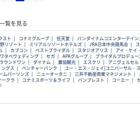
記一覧を見る
ラスト
コナミグループ
任天堂
バンダイナムコエンターテイン
野リゾート
ミリアルリゾートホテルズ
JRA日本中央競馬会
ス
ル
カプコン
ベストブライダル
スタジオアリス
アイ・ケイ
ワタベウェディング
セガ
APAグループ
ブライダルプロデュー
ラウンドワン
ダイナム
農協観光
エスクリ
アニヴェルセル
ィングス
ベンチャーバンク
ユー・エス・ジェイ[ユニバーサル・
ームパーソンズ
ニューオータニ
三井不動産商業マネジメント
オークラ
コナミスポーツ＆ライフ
バンプレスト
コーエー
ド