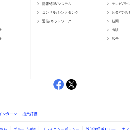
情報処理/システム
テレビ/ラ
コンサル/シンクタンク
音楽/芸能/
通信/ネットワーク
新聞
社
出版
険
広告
等
インターン
授業評価
ちら
グループ規約
プライバシーポリシー
外部送信ポリシー
カス