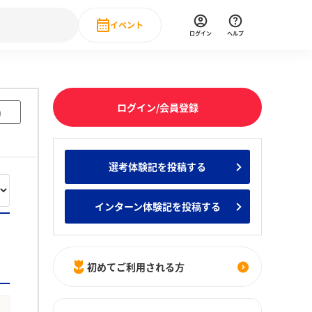
イベント
ログイン
ヘルプ
Event
の新卒就職人気企業ランキング
みんなのインターン人気企業ランキン
直近のイベント一覧
ログイン/会員登録
)
もっと見る
 IT・DX現場社員インタビュー
選考体験記を投稿する
の新卒就職人気企業ランキング
みんなのインターン人気企業ランキン
インターン体験記を投稿する
初めてご利用される方