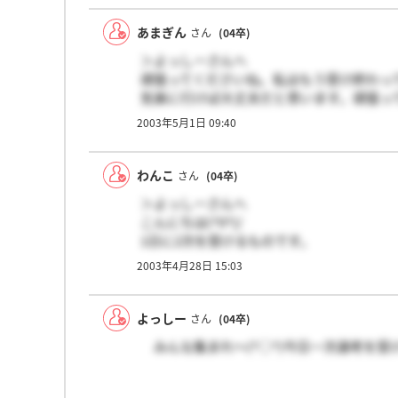
あまぎん
さん
(04卒)
＞よっしーさんへ
頑張ってくださいね。私はもう受け終わっ
気楽に行けば大丈夫だと思います。頑張って
2003年5月1日 09:40
わんこ
さん
(04卒)
＞よっしーさんへ
こんにちは(^0^)/
1日に2次を受けるものです。
カキコがあったなんて知りませんでした。
2003年4月28日 15:03
ちいさいけど面白そうな会社だから、結構
よっしー
さん
(04卒)
みんな集まれ～(^○^)今日一次選考を受