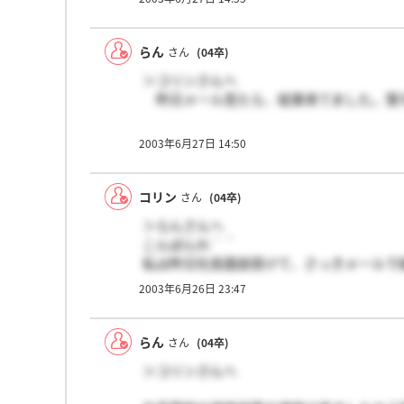
らん
さん
(04卒)
＞コリンさんへ
昨日メール見たら、結果来てました。落
2003年6月27日 14:50
コリン
さん
(04卒)
＞らんさんへ
こんばんわ＾＾
私は昨日社長面談受けて、さっきメールで
今までは電話連絡だったのに、今回はメー
2003年6月26日 23:47
それはつまり、落ちてしまったからですか
らんさんはまだ来ないのかな？良い返事が
お互い頑張りましょう！
らん
さん
(04卒)
＞コリンさんへ