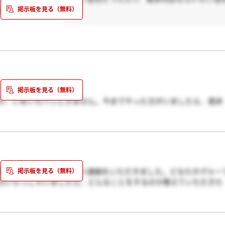
るんでしょうね？？
が、いまいちパッときません。今までやった方がいましたら、是非
回はグループワークという連絡をいただきました。どなたかグルー
方いらっしゃいましたら、どんなことをするのか教えていただきた
！