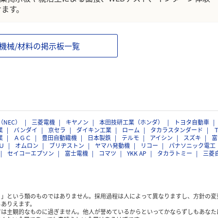
けます。
/機械/材料の掲示板一覧
（NEC）
三菱電機
キヤノン
本田技研工業（ホンダ）
トヨタ自動車
業
バンダイ
京セラ
ダイキン工業
ローム
タカラスタンダード
業
ＡＧＣ
豊田自動織機
日本製鉄
テルモ
アイシン
スズキ
富
Ｕ
オムロン
ブリヂストン
ヤマハ発動機
リコー
パナソニック電工
セイコーエプソン
富士電機
コマツ
YKK AP
タカラトミー
三菱
く」という類のものではありません。採用過程は人によって異なりますし、方針の変
もありえます。
方は主観的なものに過ぎません。他人が誉めているからといってかならずしもあなた