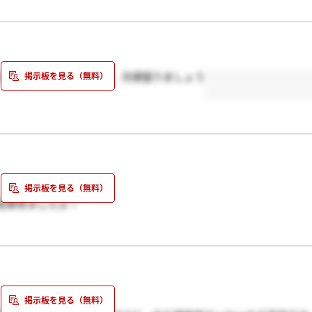
ちていましたよ。お互い、次頑張りましょう
結果来ましたよ！
ルでした・・・。
ね（泣）
来るといいですね＾＾/