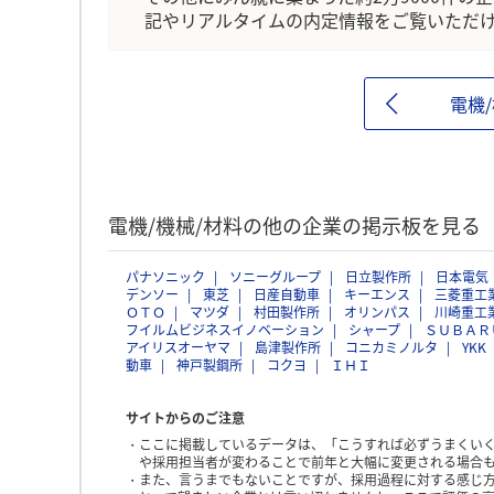
記やリアルタイムの内定情報をご覧いただ
電機
電機/機械/材料の他の企業の掲示板を見る
パナソニック
ソニーグループ
日立製作所
日本電気
デンソー
東芝
日産自動車
キーエンス
三菱重工
ＯＴＯ
マツダ
村田製作所
オリンパス
川崎重工
フイルムビジネスイノベーション
シャープ
ＳＵＢＡＲ
アイリスオーヤマ
島津製作所
コニカミノルタ
YKK
動車
神戸製鋼所
コクヨ
ＩＨＩ
サイトからのご注意
ここに掲載しているデータは、「こうすれば必ずうまくい
や採用担当者が変わることで前年と大幅に変更される場合
また、言うまでもないことですが、採用過程に対する感じ