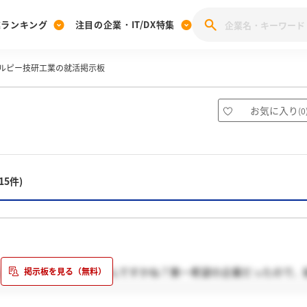
業ランキング
注目の企業・IT/DX特集
ルピー技研工業の就活掲示板
注目の企業特集
みんなのIT業界新卒就職人気企業ランキング
みんな
[27卒] 本選考体験記投稿キャンペーン
28卒 注目企業特集
27卒 注目企業特集
みんなのDX企業就職ブランド調査
お気に入り
(
0
注目のIT・DX企業特集
28卒 IT・DX企業特集
27卒 IT・DX企業特集
28卒
みんなのIT業界新卒就職人気企業ランキング
みんな
15件)
企業研究
た～。皆さんはどうなんですかね？第一希望の企業だったので、