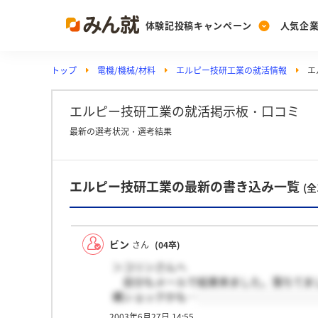
体験記投稿キャンペーン
人気企
トップ
電機/機械/材料
エルピー技研工業の就活情報
エ
Post
Ranking
PickUp
投稿する
ランキングを見る
注目の企業特集
エルピー技研工業の就活掲示板・口コミ
最新の選考状況・選考結果
Vote
エルピー技研工業の最新の書き込み一覧
投票する
(全
動画で知ろう！業界・
ビン
さん
(04卒)
＞コリンさんへ
自分もメールで結果来ました。落ちてまし
構ショックかも…
2003年6月27日 14:55