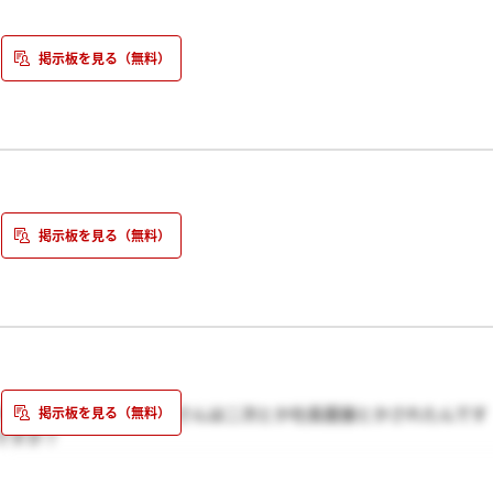
。
じです。頑張ってくださいね～♪
に行くんですけど、もう皆さんは二次とか社長面接とかされたんです
ですか？
！