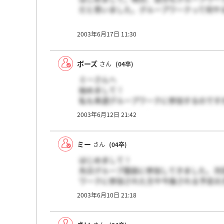
だと思いました。グループワークって何や
2003年6月17日 11:30
ボーズ
さん
(04卒)
ミーさんへ
始めまして！
私も来週グループワークに参加するのです
とも教えた下さい！
2003年6月12日 21:42
ミー
さん
(04卒)
はじめまして！
先日グループ面談に参加してきました。次
ワークに参加された方や今後される予定の
いと思います。宜しくお願いいたします！
2003年6月10日 21:18