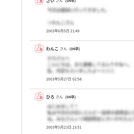
さい
さん
(04卒)
今日は面談に行ってきました。
＞わんこさん
はじめまして。
2003年6月5日 21:49
本当にお茶飲みながら楽しい雰囲気でした
次は面接なのでしょうか？
わんこ
さん
(04卒)
ひろさんへ
こんにちは。また募集してるんですね～。
私、内定もらいましたよ～☆☆☆
すっごく人がいい会社ですよ。
2003年5月27日 02:58
説明会は4月1日に参加しました。
面接はお茶のみながら楽しく進んでいく感
ひろ
さん
(04卒)
はじめまして！
私は今月の29日にエルピー技研の説明会
ね。みなさんいつ頃説明会とかいかれたん
なんかいい情報あったら教えてください！
2003年5月23日 23:51