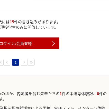
業には
15
件の書き込みがあります。
は現役学生のみに開放しています。
ログイン/会員登録
1
みのほか、内定者を含む先輩たちの
1
件の本選考体験記、
0
件の
す。
企業掲示板や就活生による面接、WEBテスト、インターン体験