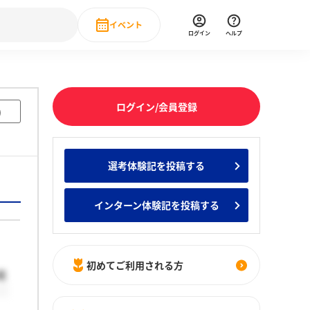
イベント
ログイン
ヘルプ
Event
の新卒就職人気企業ランキング
みんなのインターン人気企業ランキン
直近のイベント一覧
ログイン/会員登録
)
もっと見る
 IT・DX現場社員インタビュー
選考体験記を投稿する
の新卒就職人気企業ランキング
みんなのインターン人気企業ランキン
インターン体験記を投稿する
初めてご利用される方
結