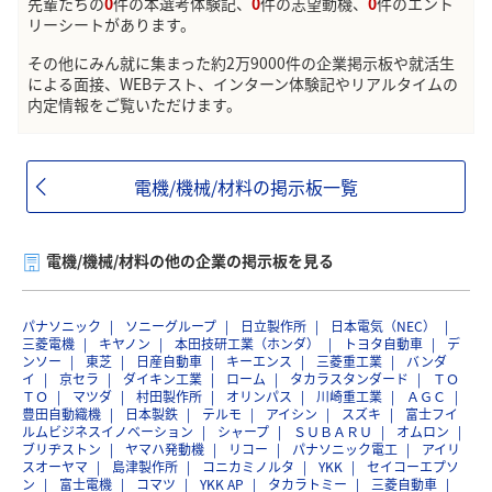
先輩たちの
0
件の本選考体験記、
0
件の志望動機、
0
件のエント
リーシートがあります。
その他にみん就に集まった約2万9000件の企業掲示板や就活生
による面接、WEBテスト、インターン体験記やリアルタイムの
内定情報をご覧いただけます。
電機/機械/材料の掲示板一覧
電機/機械/材料の他の企業の掲示板を見る
パナソニック
ソニーグループ
日立製作所
日本電気（NEC）
三菱電機
キヤノン
本田技研工業（ホンダ）
トヨタ自動車
デ
ンソー
東芝
日産自動車
キーエンス
三菱重工業
バンダ
イ
京セラ
ダイキン工業
ローム
タカラスタンダード
ＴＯ
ＴＯ
マツダ
村田製作所
オリンパス
川崎重工業
ＡＧＣ
豊田自動織機
日本製鉄
テルモ
アイシン
スズキ
富士フイ
ルムビジネスイノベーション
シャープ
ＳＵＢＡＲＵ
オムロン
ブリヂストン
ヤマハ発動機
リコー
パナソニック電工
アイリ
スオーヤマ
島津製作所
コニカミノルタ
YKK
セイコーエプソ
ン
富士電機
コマツ
YKK AP
タカラトミー
三菱自動車