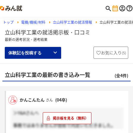
トップ
電機/機械/材料
立山科学工業の就活情報
立山科学工業の就活
立山科学工業の就活掲示板・口コミ
最新の選考状況・選考結果
お気に入り
(
5
)
体験記を投稿する
立山科学工業の最新の書き込み一覧
(全4件)
かんこんたん
(04卒)
さん
＞Y&Aさんへ
事務ではありませんが技術で内定いただきました。
筆記試験や面接は事務の人も同じでしたよ。