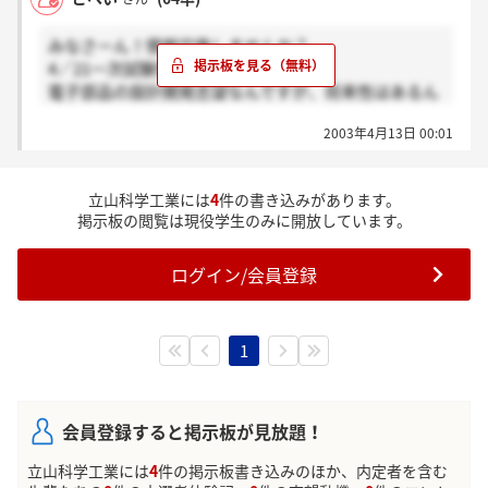
みなさーん！情報交換しませんか？
4／21一次試験受ける者です。
電子部品の設計開発志望なんですが、将来性はあるん
でしょうか？設備機械の実績は印象があるのです
2003年4月13日 00:01
が・・・抵抗とかのシェアは？
立山科学工業には
4
件の書き込みがあります。
掲示板の閲覧は現役学生のみに開放しています。
ログイン/会員登録
1
会員登録すると掲示板が見放題！
立山科学工業には
4
件の掲示板書き込みのほか、内定者を含む