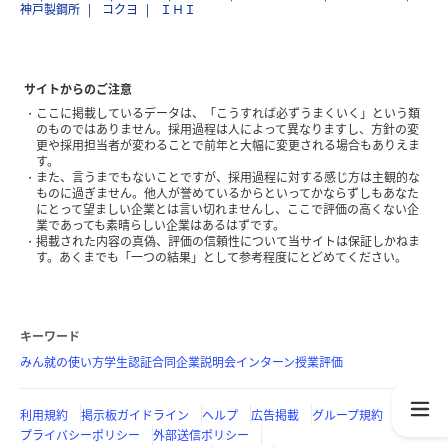
神戸製鋼所
コクヨ
ＩＨＩ
サイトからのご注意
ここに掲載しているデータは、「こうすれば必ずうまくいく」という類
のものではありません。採用過程は人によって異なりますし、方針の変
更や採用担当者が変わることで前年と大幅に変更される場合もありえま
す。
また、言うまでもないことですが、採用過程に対する感じ方は主観的な
ものに過ぎません。他人が誉めているからといってかならずしもあなた
にとって望ましい企業とは言い切れませんし、ここで評価の高くない企
業であっても素晴らしい企業はあるはずです。
掲載された内容の真偽、評価の信頼性について当サイトは保証しかねま
す。あくまでも「一つの結果」として参考程度にとどめてください。
キーワード
みん就の使い方
学生認証
合同企業説明会
インターン
授業評価
利用規約
掲示板ガイドライン
ヘルプ
広告掲載
グループ規約
プライバシーポリシー
外部送信ポリシー