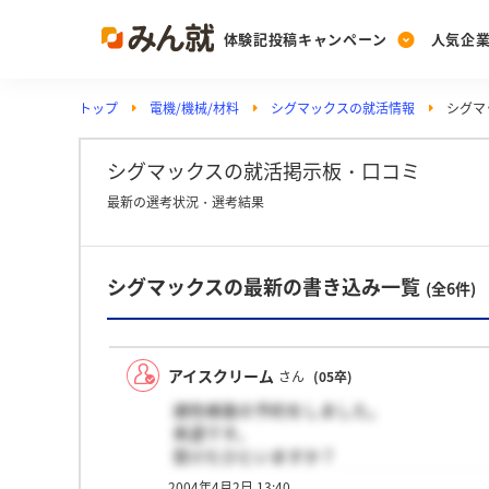
体験記投稿キャンペーン
人気企
トップ
電機/機械/材料
シグマックスの就活情報
シグマ
Post
Ranking
PickUp
投稿する
ランキングを見る
注目の企業特集
シグマックスの就活掲示板・口コミ
最新の選考状況・選考結果
Vote
シグマックスの最新の書き込み一覧
投票する
(全6件)
動画で知ろう！業界・
アイスクリーム
さん
(05卒)
適性検査の予約をしました。
来週です。
受けたひといますか？
感触を聞きたいです。
2004年4月2日 13:40