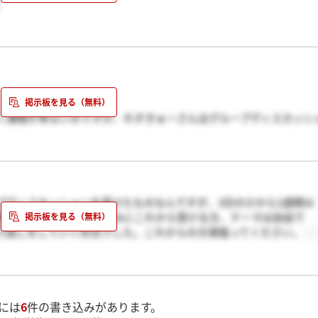
。
く連絡が来ないのですが、れすきゅーさんはグループディスカッシ
たら選考に入れるのですか？
プディスカッションを受けたものなんですが、3日のひから1週間以
来た方いますか？？ちなみにこれから受ける方、テーマは自由で
で話しをしていく形式でした。これからの方頑張ってください。
には
6
件の書き込みがあります。