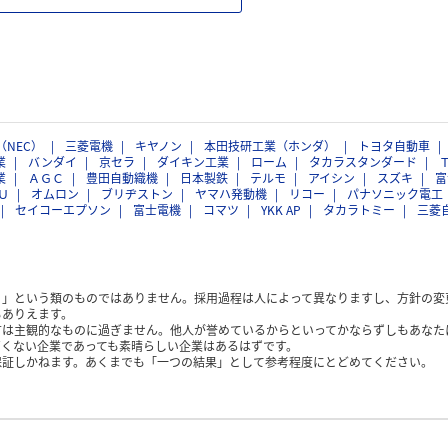
（NEC）
三菱電機
キヤノン
本田技研工業（ホンダ）
トヨタ自動車
業
バンダイ
京セラ
ダイキン工業
ローム
タカラスタンダード
業
ＡＧＣ
豊田自動織機
日本製鉄
テルモ
アイシン
スズキ
富
Ｕ
オムロン
ブリヂストン
ヤマハ発動機
リコー
パナソニック電工
セイコーエプソン
富士電機
コマツ
YKK AP
タカラトミー
三菱
く」という類のものではありません。採用過程は人によって異なりますし、方針の変
もありえます。
方は主観的なものに過ぎません。他人が誉めているからといってかならずしもあなた
くない企業であっても素晴らしい企業はあるはずです。
保証しかねます。あくまでも「一つの結果」として参考程度にとどめてください。