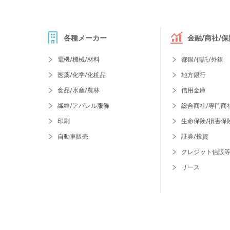
各種メーカー
金融/商社/保
電機/機械/材料
都銀/信託/外銀
医薬/化学/化粧品
地方銀行
食品/水産/農林
信用金庫
繊維/アパレル服飾
総合商社/専門商
印刷
生命保険/損害保
自動車販売
証券/投資
クレジット信販
リース