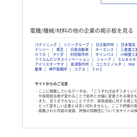
電機/機械/材料の他の企業の掲示板を見る
パナソニック
ソニーグループ
日立製作所
日本電気
デンソー
東芝
日産自動車
キーエンス
三菱重工
ＯＴＯ
マツダ
村田製作所
オリンパス
川崎重工
フイルムビジネスイノベーション
シャープ
ＳＵＢＡＲ
アイリスオーヤマ
島津製作所
コニカミノルタ
YKK
動車
神戸製鋼所
コクヨ
ＩＨＩ
サイトからのご注意
ここに掲載しているデータは、「こうすれば必ずうまくい
や採用担当者が変わることで前年と大幅に変更される場合
また、言うまでもないことですが、採用過程に対する感じ
とって望ましい企業とは言い切れませんし、ここで評価の高
掲載された内容の真偽、評価の信頼性について当サイトは