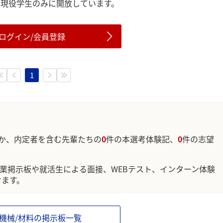
は現役学生のみに開放しています。
ログイン/会員登録
1
か、内定者を含む先輩たちの
0
件の本選考体験記、
0
件の志望
企業掲示板や就活生による面接、WEBテスト、インターン体験
けます。
/機械/材料の掲示板一覧