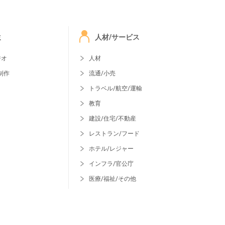
ミ
人材/サービス
ジオ
人材
制作
流通/小売
トラベル/航空/運輸
教育
建設/住宅/不動産
レストラン/フード
ホテル/レジャー
インフラ/官公庁
医療/福祉/その他