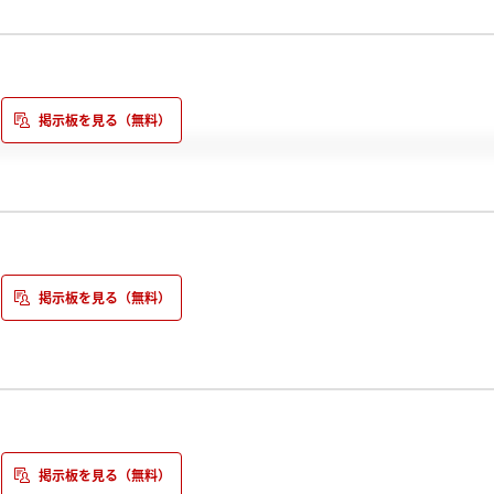
ませんか？
いうことなのか
しょうか？
がら。