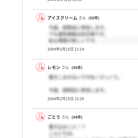
アイスクリーム
さん
(05卒)
今週、説明会に参加します。
でも適性検査は別日程です。
私も情報が欲しいです。
2004年3月15日 21:14
レモン
さん
(05卒)
書きこみ少ないですね！びっくり。
今週、説明会に参加します。
どなたか、説明会行かれた方いらっしゃい
2004年2月15日 21:29
適性検査は希望者のみ、っていうのがどう
よく分からなくて困ってるんですが…
受けなくても次の選考に行けるってことで
ごとう
さん
(04卒)
だったらなぜ実施するんだろう…と思いな
書き込み二人！？
こんにちは。