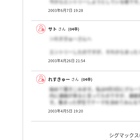
今からエントリーしようとしている者です
どんなことでも有難いです！
2003年6月7日 19:28
どなたか情報提供をお願いします★
サト
さん
(04卒)
＞れすきゅーさんへ
エントリーしたのですが、それからまった
ンをもう行ったのですか！？どのようにし
2003年4月26日 21:54
れすきゅー
さん
(04卒)
始めて書きこみます。私は4月3日にグルー
内に連絡が来ると言ってたのですが、連絡
す。集まった学生でテーマを決めてみんな
2003年4月5日 19:20
シグマックス