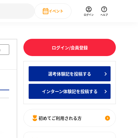
イベント
ログイン
ヘルプ
Event
の新卒就職人気企業ランキング
みんなのインターン人気企業ランキン
直近のイベント一覧
ログイン/会員登録
)
もっと見る
 IT・DX現場社員インタビュー
選考体験記を投稿する
の新卒就職人気企業ランキング
みんなのインターン人気企業ランキン
インターン体験記を投稿する
初めてご利用される方