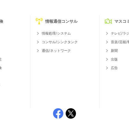
険
情報通信コンサル
マスコ
情報処理/システム
テレビ/ラ
コンサル/シンクタンク
音楽/芸能/
通信/ネットワーク
新聞
社
出版
険
広告
等