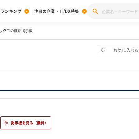
業ランキング
注目の企業・IT/DX特集
ックスの就活掲示板
注目の企業特集
みんなのIT業界新卒就職人気企業ランキング
みんな
[27卒] 本選考体験記投稿キャンペーン
28卒 注目企業特集
27卒 注目企業特集
みんなのDX企業就職ブランド調査
お気に入り
(
5
注目のIT・DX企業特集
28卒 IT・DX企業特集
27卒 IT・DX企業特集
28卒
みんなのIT業界新卒就職人気企業ランキング
みんな
企業研究