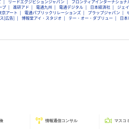
ど
リードエグジビションジャパン
フロンティアインターナショナ
ープ
進研アド
電通九州
電通デジタル
日本経済社
ジェ
東京アート
電通パブリックリレーションズ
プラップジャパン
ス[広告]
博報堂アイ・スタジオ
テー・オー・ダブリュー
日本
険
情報通信コンサル
マスコ