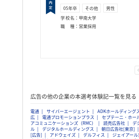
05年卒
その他
男性
学校名
：
甲南大学
職種
：
営業採用
広告の他の企業の本選考体験記一覧を見る
電通
サイバーエージェント
ADKホールディング
広
電通プロモーションプラス
セプテーニ・ホー
アコミュニケーションズ（RMC）
読売広告社
デ
ル
デジタルホールディングス
朝日広告社[東京]
[広告]
アドウェイズ
デルフィス
ジェイアール