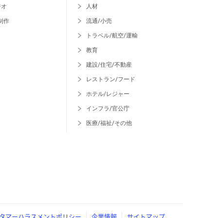
ジオ
人材
制作
流通/小売
トラベル/航空/運輸
教育
建設/住宅/不動産
レストラン/フード
ホテル/レジャー
インフラ/官公庁
医療/福祉/その他
タマーハラスメントポリシー
企業情報
サイトマップ