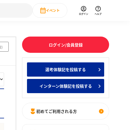
イベント
ログイン
ヘルプ
Event
の新卒就職人気企業ランキング
みんなのインターン人気企業ランキン
直近のイベント一覧
ログイン/会員登録
2
)
もっと見る
 IT・DX現場社員インタビュー
選考体験記を投稿する
の新卒就職人気企業ランキング
みんなのインターン人気企業ランキン
インターン体験記を投稿する
初めてご利用される方