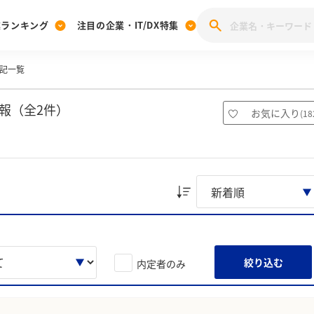
業ランキング
注目の企業・IT/DX特集
記一覧
注目の企業特集
みんなのIT業界新卒就職人気企業ランキング
みんな
[27卒] 本選考体験記投稿キャンペーン
28卒 注目企業特集
27卒 注目企業特集
みんなのDX企業就職ブランド調査
報（全2件）
お気に入り
(
18
注目のIT・DX企業特集
28卒 IT・DX企業特集
27卒 IT・DX企業特集
28卒
みんなのIT業界新卒就職人気企業ランキング
みんな
企業研究
絞り込む
内定者のみ