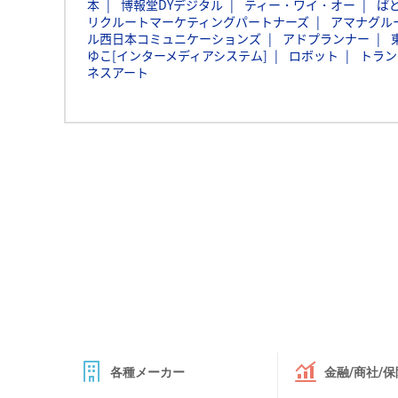
本
博報堂DYデジタル
ティー・ワイ・オー
ぱ
リクルートマーケティングパートナーズ
アマナグル
ル西日本コミュニケーションズ
アドプランナー
ゆこ[インターメディアシステム]
ロボット
トラン
ネスアート
各種メーカー
金融/商社/保