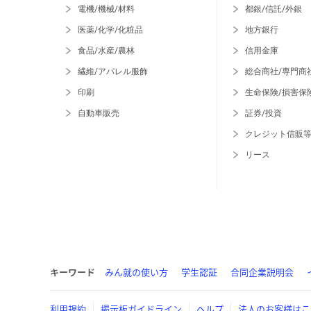
電機/機械/材料
都銀/信託/外銀
医薬/化学/化粧品
地方銀行
食品/水産/農林
信用金庫
繊維/アパレル服飾
総合商社/専門商
印刷
生命保険/損害保
自動車販売
証券/投資
クレジット信販
リース
キーワード
みん就の使い方
学生認証
合同企業説明会
利用規約
掲示板ガイドライン
ヘルプ
法人のお客様はこ