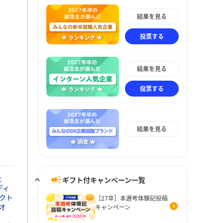
結果を見る
投票する
結果を見る
投票する
結果を見る
大
ギフト付キャンペーン一覧
ディ
クト
［27卒］本選考体験記投稿
オ
キャンペーン