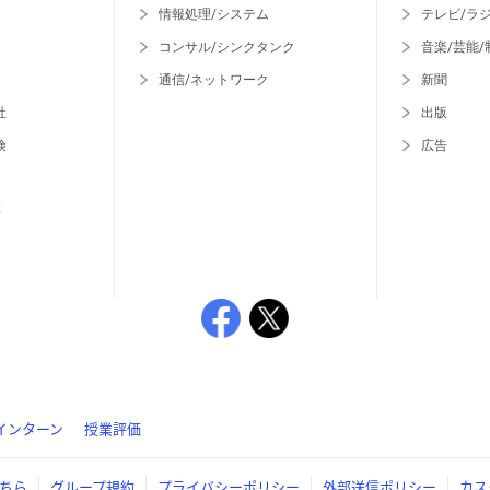
情報処理/システム
テレビ/ラ
コンサル/シンクタンク
音楽/芸能/
通信/ネットワーク
新聞
社
出版
険
広告
等
インターン
授業評価
ちら
グループ規約
プライバシーポリシー
外部送信ポリシー
カス