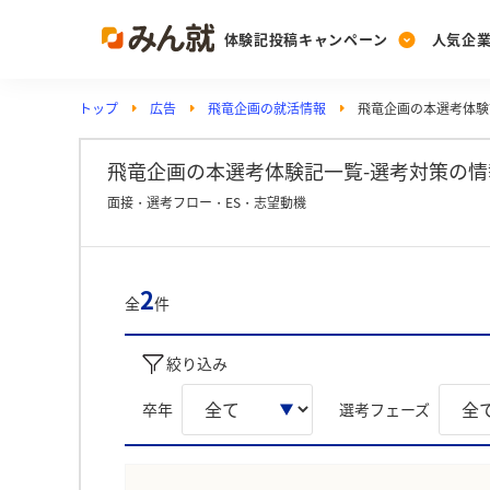
体験記投稿キャンペーン
人気企
トップ
広告
飛竜企画の就活情報
飛竜企画の本選考体験
Post
Ranking
PickUp
投稿する
ランキングを見る
注目の企業特集
飛竜企画の本選考体験記一覧-選考対策の情
面接・選考フロー・ES・志望動機
Vote
投票する
2
全
件
動画で知ろう！業界・
絞り込み
卒年
選考フェーズ