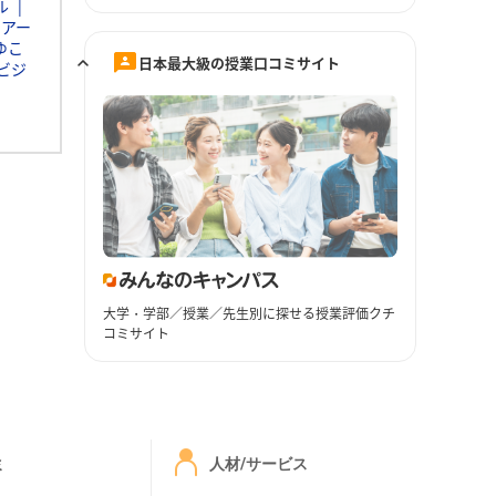
ル
イアー
ゆこ
日本最大級の授業口コミサイト
ビジ
大学・学部／授業／先生別に探せる授業評価クチ
コミサイト
ミ
人材/サービス