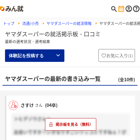
トップ
流通/小売
ヤマダスーパーの就活情報
ヤマダスーパーの就活
ヤマダスーパーの就活掲示板・口コミ
最新の選考状況・選考結果
お気に入り
(
1
)
体験記を投稿する
ヤマダスーパーの最新の書き込み一覧
(全10件)
さすけ
(04卒)
さん
＞ヒデゾウさんへ
出会いですか？いきなりすごいツッコミですねぇ！び
っくりしましたよ。出会いは「出会い」のところで話