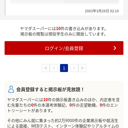
2003年3月29日 02:10
ヤマダスーパーには
10
件の書き込みがあります。
掲示板の閲覧は現役学生のみに開放しています。
ログイン/会員登録
1
会員登録すると掲示板が見放題！
ヤマダスーパーには
10
件の掲示板書き込みのほか、内定者を含
む先輩たちの
0
件の本選考体験記、
0
件の志望動機、
0
件のエン
トリーシートがあります。
その他にみん就に集まった約2万9000件の企業掲示板や就活生
による面接、WEBテスト、インターン体験記やリアルタイムの