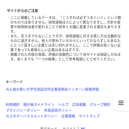
サイトからのご注意
ここに掲載しているデータは、「こうすれば必ずうまくいく」という類
のものではありません。採用過程は人によって異なりますし、方針の変
更や採用担当者が変わることで前年と大幅に変更される場合もありえま
す。
また、言うまでもないことですが、採用過程に対する感じ方は主観的な
ものに過ぎません。他人が誉めているからといってかならずしもあなた
にとって望ましい企業とは言い切れませんし、ここで評価の高くない企
業であっても素晴らしい企業はあるはずです。
掲載された内容の真偽、評価の信頼性について当サイトは保証しかねま
す。あくまでも「一つの結果」として参考程度にとどめてください。
キーワード
みん就の使い方
学生認証
合同企業説明会
インターン
授業評価
利用規約
掲示板ガイドライン
ヘルプ
広告掲載
グループ規約
プライバシーポリシー
外部送信ポリシー
カスタマーハラスメントポリシー
企業情報
サイトマップ
表示モード
モバイル
PC