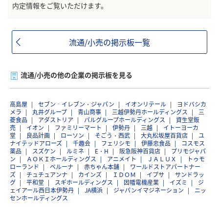
内定情報をご覧いただけます。
流通/小売の掲示板一覧
流通/小売の他の企業の掲示板を見る
高島屋
セブン‐イレブン・ジャパン
イオンリテール
ヨドバシカ
メラ
丸井グループ
青山商事
三越伊勢丹ホールディングス
三
菱食品
アダストリア
パルグループホールディングス
資生堂販
売
イオン
ファミリーマート
伊勢丹
三越
イトーヨーカ
堂
良品計画
ローソン
そごう・西武
大丸松坂屋百貨店
ユ
ナイテッドアローズ
千趣会
フェリシモ
伊藤忠食品
コスモス
薬品
スズケン
ルミネ
E・H
阪急阪神百貨店
プリモジャパ
ン
ＡＯＫＩホールディングス
アニメイト
ＪＡＬＵＸ
トゥモ
ローランド
ベルーナ
赤ちゃん本舗
ワールドストアパートナー
ズ
チュチュアンナ
カインズ
ＩＤＯＭ
イプサ
サンドラッ
グ
平和堂
スギホールディングス
因幡電機産業
イズミ
ジ
ェイアール西日本伊勢丹
JA横浜
ジャパンイマジネーション
ニッ
センホールディングス