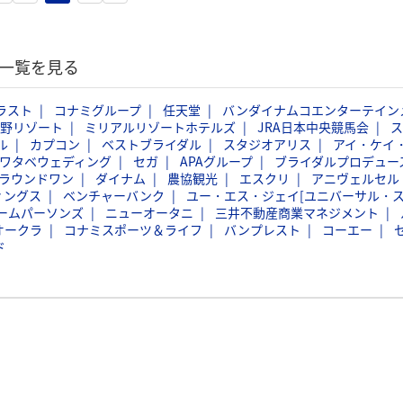
記一覧を見る
ラスト
コナミグループ
任天堂
バンダイナムコエンターテイン
野リゾート
ミリアルリゾートホテルズ
JRA日本中央競馬会
ス
ル
カプコン
ベストブライダル
スタジオアリス
アイ・ケイ
ワタベウェディング
セガ
APAグループ
ブライダルプロデュー
ラウンドワン
ダイナム
農協観光
エスクリ
アニヴェルセル
ィングス
ベンチャーバンク
ユー・エス・ジェイ[ユニバーサル・
ームパーソンズ
ニューオータニ
三井不動産商業マネジメント
オークラ
コナミスポーツ＆ライフ
バンプレスト
コーエー
ド