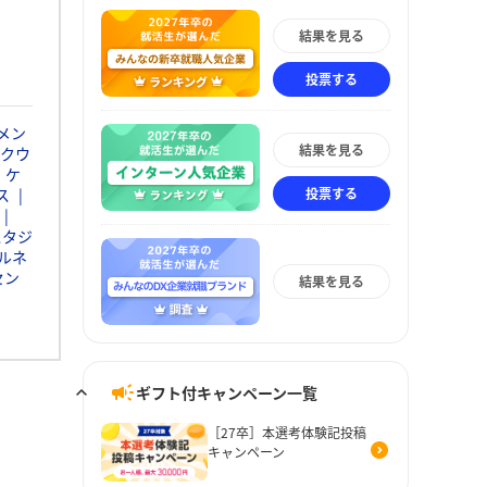
結果を見る
投票する
メン
結果を見る
クウ
・ケ
投票する
ス
スタジ
ルネ
セン
結果を見る
ギフト付キャンペーン一覧
［27卒］本選考体験記投稿
キャンペーン