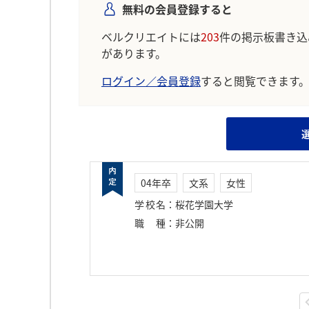
無料の会員登録すると
ベルクリエイトには
203
件の掲示板書き込
があります。
ログイン／会員登録
すると閲覧できます
04年卒
文系
女性
学校名
：
桜花学園大学
職種
：
非公開