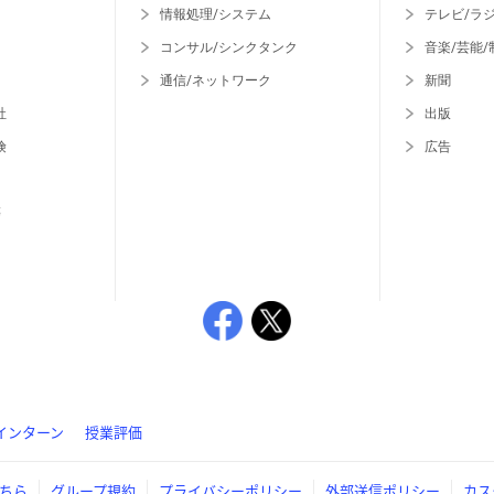
情報処理/システム
テレビ/ラ
コンサル/シンクタンク
音楽/芸能/
通信/ネットワーク
新聞
社
出版
険
広告
等
インターン
授業評価
ちら
グループ規約
プライバシーポリシー
外部送信ポリシー
カス