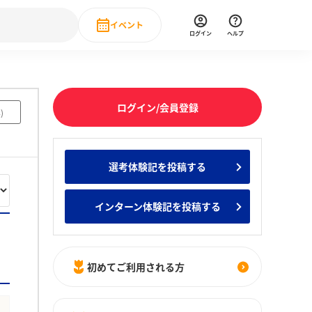
イベント
ログイン
ヘルプ
Event
の新卒就職人気企業ランキング
みんなのインターン人気企業ランキン
直近のイベント一覧
ログイン/会員登録
4
)
もっと見る
 IT・DX現場社員インタビュー
選考体験記を投稿する
の新卒就職人気企業ランキング
みんなのインターン人気企業ランキン
インターン体験記を投稿する
初めてご利用される方