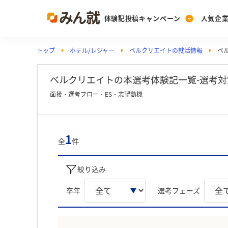
体験記投稿キャンペーン
人気企
トップ
ホテル/レジャー
ベルクリエイトの就活情報
ベ
Post
Ranking
PickUp
投稿する
ランキングを見る
注目の企業特集
ベルクリエイトの本選考体験記一覧-選考対
面接・選考フロー・ES・志望動機
Vote
投票する
1
全
件
動画で知ろう！業界・
絞り込み
卒年
選考フェーズ