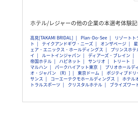
ホテル/レジャーの他の企業の本選考体験
高見[TAKAMI BRIDAL]
Plan･Do･See
リゾートト
ト
テイクアンドギヴ・ニーズ
オンザページ
星
ェア・エニックス・ホールディングス
プリンスホテ
イ
ルートインジャパン
ディアーズ・ブレイン
帝国ホテル
ハピネット
サンリオ
トリート
マルハン
パークハイアット東京
プリオホールデ
オ・ジャパン （R）]
東京ドーム
ポジティブドリ
サンス
コーエーテクモホールディングス
ホテル
トラルスポーツ
クリスタルホテル
ブライズワー