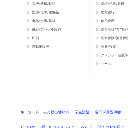
電機/機械/材料
都銀/信託/外銀
医薬/化学/化粧品
地方銀行
食品/水産/農林
信用金庫
繊維/アパレル服飾
総合商社/専門商
印刷
生命保険/損害保
自動車販売
証券/投資
クレジット信販
リース
キーワード
みん就の使い方
学生認証
合同企業説明会
利用規約
掲示板ガイドライン
ヘルプ
法人のお客様はこ