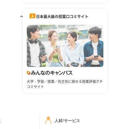
日本最大級の授業口コミサイト
大学・学部／授業／先生別に探せる授業評価クチ
コミサイト
ミ
人材/サービス