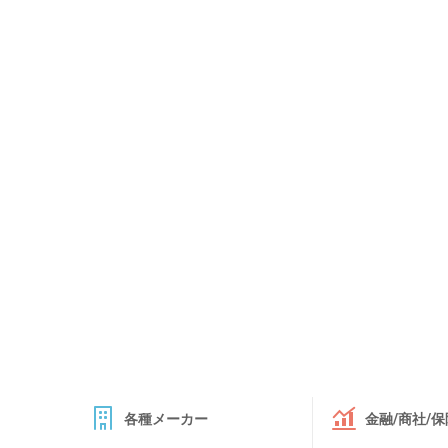
各種メーカー
金融/商社/保