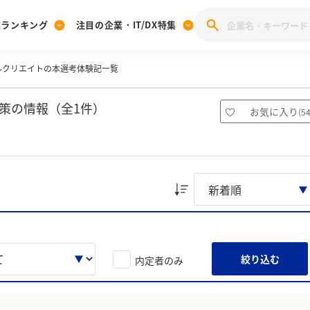
業ランキング
注目の企業・IT/DX特集
ルクリエイトの本選考体験記一覧
注目の企業特集
みんなのIT業界新卒就職人気企業ランキング
みんな
[27卒] 本選考体験記投稿キャンペーン
28卒 注目企業特集
27卒 注目企業特集
みんなのDX企業就職ブランド調査
策の情報（全1件）
お気に入り
(
5
注目のIT・DX企業特集
28卒 IT・DX企業特集
27卒 IT・DX企業特集
28卒
みんなのIT業界新卒就職人気企業ランキング
みんな
企業研究
絞り込む
内定者のみ