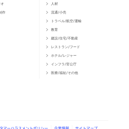
ジオ
人材
制作
流通/小売
トラベル/航空/運輸
教育
建設/住宅/不動産
レストラン/フード
ホテル/レジャー
インフラ/官公庁
医療/福祉/その他
タマーハラスメントポリシー
企業情報
サイトマップ