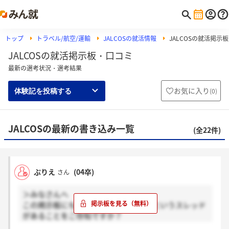
トップ
トラベル/航空/運輸
JALCOSの就活情報
JALCOSの就活掲示板
JALCOSの就活掲示板・口コミ
最新の選考状況・選考結果
お気に入り
(
0
)
体験記を投稿する
JALCOSの最新の書き込み一覧
(全22件)
ぷりえ
(04卒)
さん
＞みなさんへ
この掲示板にもう一つ「ジャルコス」というスレッド
があることをご存知ですか？
なかなか多くの方が書き込んでいて、情報も飛び交っ