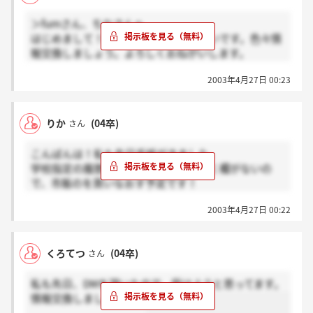
緊張してます！
＞fumさん、ちなさんへ
ありきたりの内容でアピールしなきゃならない
はじめまして！私もかなりここ行きたいです。色々情
なんて！！
報交換しましょう。よろしくおねがいします。
怖いよーぅ…
2003年4月27日 00:23
＞ちなさんへ
手紙をもらったとのことなのですが、電話とかして資
料請求したのでしょうか？知りたいのでよろしくお願
りか
(04卒)
さん
いします。
履歴書の件、私も迷ってます。私の学校の履歴書も志
こんばんは！私も先日手紙がきました。
望動機書く欄とかなくて・・。市販のいいやつ探して
学校指定の履歴書は志望動機などを書く欄がないの
書こうかなと考え中です。探さなきゃ！
で、市販のを買いなおす予定です！
履歴書提出などまだ最初の段階だけど、みんな頑張ろ
2003年4月27日 00:22
う（＾0＾）
くろてつ
(04卒)
さん
私も先日、DMを頂いたので、受けようと思ってます。
情報交換しましょう！！