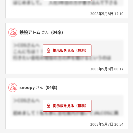
はじめまして。 入社3年目の方が書き込んで下さる
なんて、すごく心強いです！ 女性ばかりの職場だと
2003年5月8日 12:10
書き込んでる方がいらっしゃいましたが、男性はいら
っしゃらないのでしょうか？ 後、会社の雰囲気とし
てはどんなかんじですか？
鉄腕アトム
(04卒)
さん
＞COSさんへ
こんにちは！！
行きたい会社の現役の方の声を聞けるというのは
本当に嬉しいことです！
2003年5月8日 00:17
これからもよろしくお願いいたします。
私は業務内容についてお伺いしたいです。
snoopy
(04卒)
さん
業務とは電話での予約受付、質問への対応
のみとなるのでしょうか？
＞COSさんへ
それから、職場の雰囲気、入社して良かったと
思ってらっしゃるかどうか
初めまして！私も家に会社案内が届いてJALCOSに興
どうかお話を聞かせてください！
味を持った1人です。JALCOSはどんな人が求められる
楽しみにお待ちしております☆
2003年5月7日 20:54
のですか？あと会社の雰囲気など教えて頂けたら嬉し
いです！