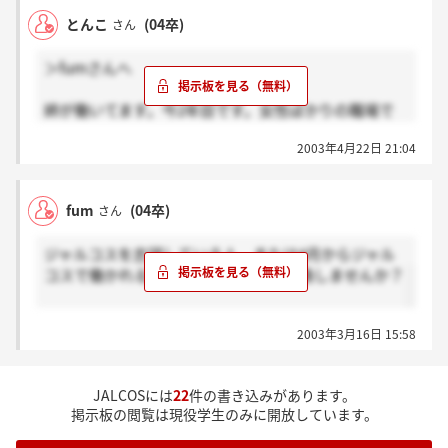
とんこ
(04卒)
さん
＞fumさんへ
姉が働いてます。今2年目です。女性ばかりの職場で
すがとても人間関係がよくて良い会社みたいですよ。
2003年4月22日 21:04
頑張ってくださいね！
fum
(04卒)
さん
ジャルコスを志望している人、または4月からジャル
コスで働かれる人、良かったら意見交換しませんか？
2003年3月16日 15:58
JALCOSには
22
件の書き込みがあります。
掲示板の閲覧は現役学生のみに開放しています。