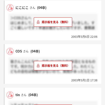
にこにこ
(04卒)
さん
＞COSさんへ
はじめまして。書き込みありがとうございました。す
ごく嬉しいです！早速お聞きしたいのですが、書類選
考で通った後、筆記試験があるとのことなんですが、
2003年5月6日 22:06
内容はどのようなものだったのか教えて頂きたいで
す。私筆記が苦手なので、筆記の対策をしたく
て・・。よろしくお願いします。これからまた色々質
COS
(04卒)
さん
問すると思いますが、その時はよろしくお願いします
☆
皆さんこんにちは。今年JALCOS入社3年目となるもの
です。何か力になりたくてカキコしました。わたくし
どもの会社は情報が少ないので、質問があったらどん
どんしてください。
2003年5月1日 17:38
まず今日はみなさんが悩んでいる履歴書、これはなん
でもいいでしょう。しかし、B4で志望動機があるこ
と、という指定があれば、それに従うにこしたことは
tin
(04卒)
さん
ありません。私は学校のものがA4だったので、志望動
機がかいてある一般のものをコンビニで買いました。