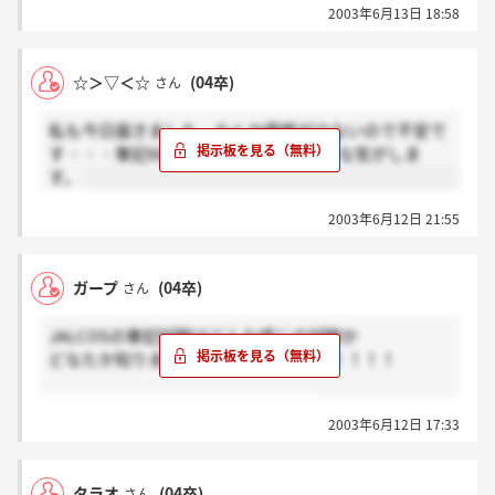
2003年6月13日 18:58
ていますので是非一度ご覧になってみてください
（*’v’）
☆＞▽＜☆
(04卒)
さん
私も今日届きました。なんか情報が少ないので不安で
す・・・筆記60分ってSPIではないような気がしま
す。
2003年6月12日 21:55
ガープ
(04卒)
さん
JALCOSの筆記試験はどんな感じの試験か
どなたか知りませんか？連絡きました！！！！
皆さん一緒にがんばりましょう。。
2003年6月12日 17:33
タラオ
(04卒)
さん