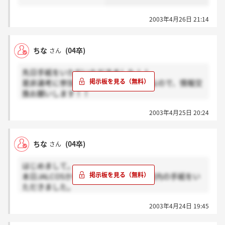
2003年4月26日 21:14
ちな
(04卒)
さん
先日手紙をいただいただきました！！
是非選考に参加させていただくつもりなので、情報交
換お願いします！！
GW明けに履歴書提出開始とのことで・・・。
2003年4月25日 20:24
私の学校指定の履歴書、志望動機欄がないのですが、
市販の履歴書を買ったほうがいいのでしょう
か・・？？？
ちな
(04卒)
さん
早々に質問、申し訳ございません！！！
はじめまして。
よろしくお願いします！！！
本日JALCOSから会社案内並びに入社案内の手紙をい
ただきました。
どなたかJALCOSに興味がある方、また選考を希望さ
2003年4月24日 19:45
れる方、情報交換しましょう。
よろしくお願いします。