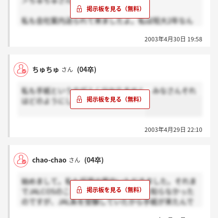
＞ちゅちゅさんへ
面接官の持っている履歴書にA4、A3が混ざっていたの
もチラ見しましたが…。では今日はここまで。ジムに
私も会社案内送られて来ましたよ。私は短大2年なん
行こう。
ですが、編入で就活してない友達にも届いたらしいで
2003年4月30日 19:58
す。どうしてでしょう...？私は受けてみようと思いま
す！！ちゅちゅさんは？？
ちゅちゅ
(04卒)
さん
私も手紙というのがよく分かりません。みなさんそれ
はどのようにして手に入れたのですか
2003年4月29日 22:10
chao-chao
(04卒)
さん
始めまして。私も採用の案内いただきました。それま
でJALCOSのことすらお恥ずかしながら知らなかった
のですが、JAL系を受験していたから手紙が来たんで
しょうかね。