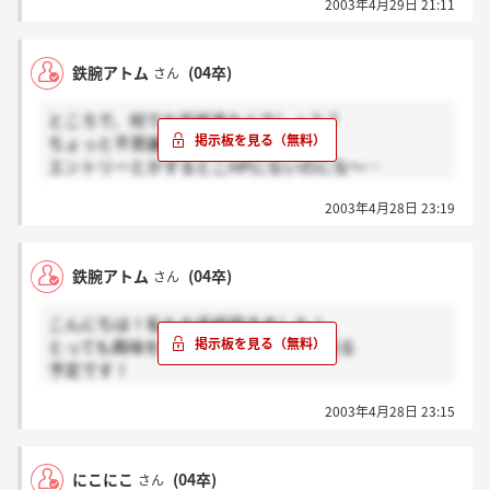
2003年4月29日 21:11
あんまり情報ないのですが、興味あるので受けてみよ
うと思います！
鉄腕アトム
(04卒)
さん
ところで、何でお手紙来たんでしょう？
ちょっと不思議だったんです◆
エントリーとかするとこHPにないのにな～…
JALグループの他社受けてる人に
2003年4月28日 23:19
送ってるんでしょうかネ？
鉄腕アトム
(04卒)
さん
こんにちは！私もお手紙届きました！
とっても興味を持っていて、履歴書を送る
予定です！
JALビルは2回ほど行きましたが、あんな所で
2003年4月28日 23:15
働けたら気持ち的にもすごく良いでしょうね☆
ところで履歴書での書類選考って、
にこにこ
(04卒)
さん
エントリーシートよりも何か難しい気がして