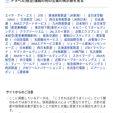
トラベル/航空/運輸の他の企業の掲示板を見る
エイチ・アイ・エス
JTB
東海旅客鉄道（JR東海）
全日本空輸
（ANA)
日本航空（JAL）
西日本旅客鉄道（JR西日本）
日本通
運
ANAエアポートサービス
九州旅客鉄道
日本旅行
全日本空
輸（客室乗務職）
東京地下鉄[東京メトロ]
ＫＮＴ－ＣＴホールディ
ングス
クラブツーリズム
JALスカイ東京
近鉄エクスプレス
日
本航空(客室乗務職新卒)
阪急交通社
郵船ロジスティクス
東急電
鉄
小田急電鉄
名鉄観光サービス
成田国際空港
JR東海ツアー
ズ
商船三井
ANAエアサービス東京
ジェイアール東海パッセンジ
ャーズ
日本郵船
西日本鉄道
北海道旅客鉄道
JTBトラベラン
ド
ヤマトホールディングス
JTB首都圏
川崎汽船
名古屋鉄
道
ANAセールス
京阪ホールディングス
スカイマーク
ANA大
阪空港
京王電鉄
佐川急便
近鉄グループホールディングス
エ
ス・ティー・ワールド
ANAウイングス
阪急阪神ホールディングス
西武鉄道
JTBワールドバケーションズ
京浜急行電鉄
エアーニッ
ポン
三菱倉庫
サイトからのご注意
ここに掲載しているデータは、「こうすれば必ずうまくいく」という類
のものではありません。採用過程は人によって異なりますし、方針の変
更や採用担当者が変わることで前年と大幅に変更される場合もありえま
す。