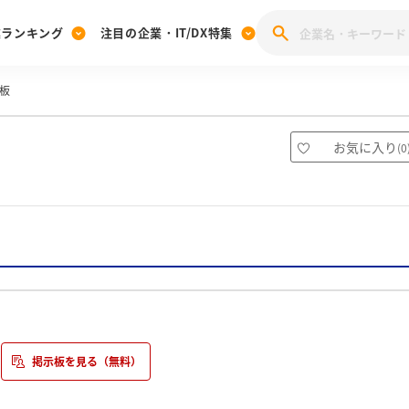
業ランキング
注目の企業・IT/DX特集
示板
注目の企業特集
みんなのIT業界新卒就職人気企業ランキング
みんな
[27卒] 本選考体験記投稿キャンペーン
28卒 注目企業特集
27卒 注目企業特集
みんなのDX企業就職ブランド調査
お気に入り
(
0
注目のIT・DX企業特集
28卒 IT・DX企業特集
27卒 IT・DX企業特集
28卒
みんなのIT業界新卒就職人気企業ランキング
みんな
企業研究