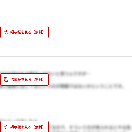
のです。
。
か…
せだの言われる筋合いはないと思うんですが…
骨に態度に出してるというのが問題ではないかということです。
書き込みでしたね。すいませんでした。
さんとってましたよ。
ンや応答を何度も見てきてるので、そういう方が来られるとやる気