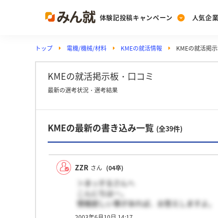
体験記投稿キャンペーン
人気企
トップ
電機/機械/材料
KMEの就活情報
KMEの就活掲
Post
Ranking
PickUp
投稿する
ランキングを見る
注目の企業特集
KMEの就活掲示板・口コミ
最新の選考状況・選考結果
Vote
KMEの最新の書き込み一覧
投票する
(全39件)
動画で知ろう！業界・
ZZR
さん
(04卒)
＞まっするさんへ
こんにちはー。
情報欲しい事があれば、お答えしますよ。
ってもう遅いですか？？
2003年6月10日 14:17