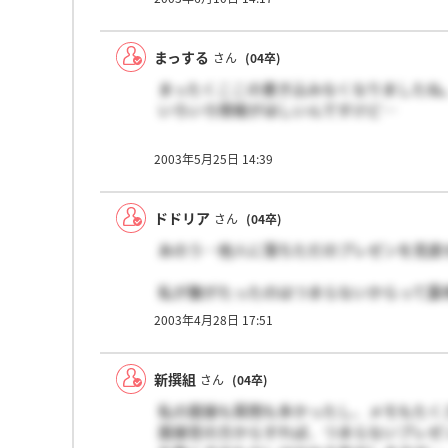
お断りしたのですが、私は内定もらったも
まっする
さん
(04卒)
まったくここの書き込みなくなりましたね
いろいろ情報がほしいんですけど…
内定者のひとたちはどこに行ったのかな
2003年5月25日 14:39
結局内定もらって蹴った人が多いのかな？
それくらいの魅力しかないってことだろう
ドドリア
さん
(04卒)
あのう…他人に落ちただのプレゼンを見直
私が腹がたったのはつまらないからって露
内定もらったから方からすれば低レベルな
2003年4月28日 17:51
新撰組
さん
(04卒)
私の面接も質問も多かったし、メモもたく
面接官の方からすれば、つまらないプレゼ