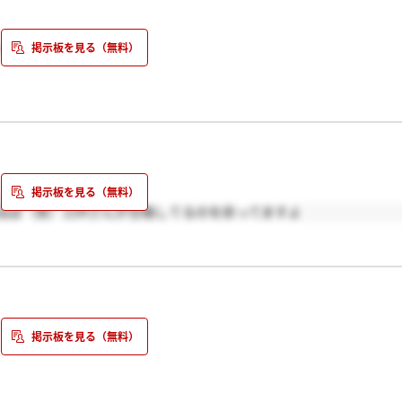
ー
か…？？
。
ねば（笑）ZZRさんが合格してるのを祈ってますよ
そうだなぁ＠＠＠