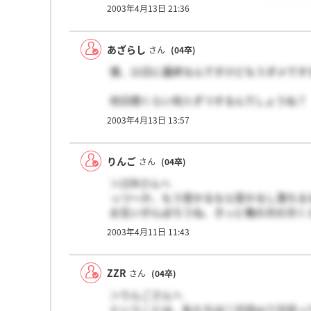
2003年4月13日 21:36
あざらし
さん
(04卒)
僕、21日に最終なんですけどもうダメです
何日間くらい何人ずつするんでしょうね？
僕は遅い時間なんですが…
2003年4月13日 13:57
りんご
さん
(04卒)
＞ZZRさんへ
っつ～か、もう受かるなら受かるし落ちる
お互いがんばろうね、きっと俺の次の次く
き込んだねと言えるように祈ってます。
2003年4月11日 11:43
ZZR
さん
(04卒)
＞りんごさんへ
ということは、私たちは二日目or三日目っ