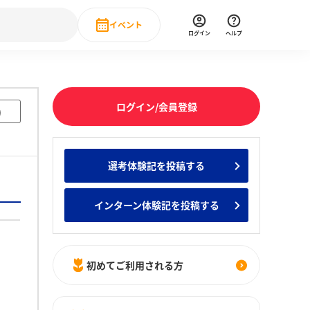
イベント
ログイン
ヘルプ
Event
の新卒就職人気企業ランキング
みんなのインターン人気企業ランキン
直近のイベント一覧
ログイン/会員登録
)
もっと見る
 IT・DX現場社員インタビュー
選考体験記を投稿する
の新卒就職人気企業ランキング
みんなのインターン人気企業ランキン
インターン体験記を投稿する
初めてご利用される方