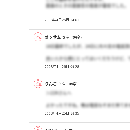
面接のときの面接官の態度が最低でした。
本当にやる気も感じられず、挙句の果てに
2003年4月26日 14:01
こちらに何の魅力もないからかもしれませ
いろんな企業を見てきましたが他にああい
オッサム
さん
(04卒)
圧迫のほうがまだマシだと思えるくらいの
18日最終でしたが、24日に内々定の電話
説明会とか聞いてるような雰囲気とはまっ
良い人から順にとってはいくだろうけど、
はじめのころはかなり志望度が高かったの
ます。
仮にいいお知らせもらっても100％辞退し
2003年4月26日 09:28
最終のプレゼンがしっかりできていれば、
りんご
さん
(04卒)
＞ZZRさんへ
よかったですね。俺は電話なぞまだ来てま
どうやら落ちた模様です・・・次に向けて
2003年4月25日 18:35