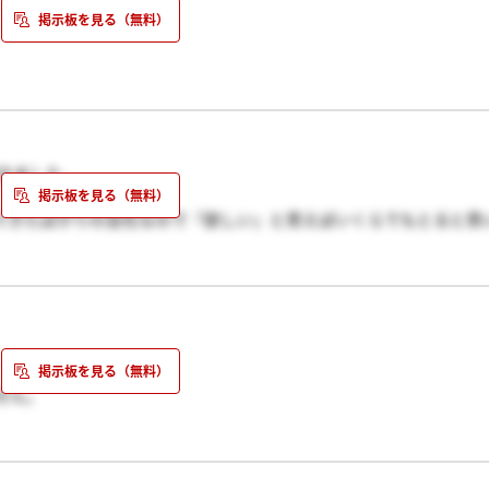
は一人の面接官はたばこをプカプカしてました。
んがあれはひどすぎる思いました。
った態度とる企業はほかにはなかったですよ。
レベルです。
頂きました。
たくちがうというか…とにかく好きになれませんでしたね。
できたばかりの会社なので『欲しい』と思えばいくらでもとると思
に…はぁ…
ます
内定は確実だと思いますよ。
せん。
がんばりますよ