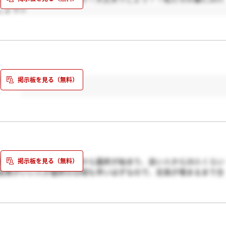
しょう☆
シクシク
考までに。恐らく14日から最終が始まり、良い人から20人くらい
結果がいい人が最終の日程も早いはずなので、定員が埋まるまで合
に最終面接らしいので、そこまでに20人くらい合格者が出ていたら
かどうかは分かりません！！でも、私たちは14日で早い方なので、
は、頑張りましょう