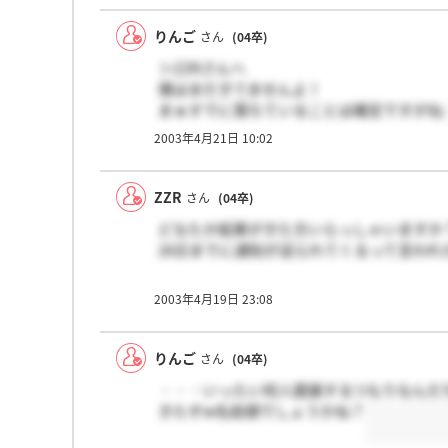
りんご
さん
(04卒)
＞ZZRさんへ
僕はまだきてませんよ！
まぁすでに落ちていることは確定ですがね
2003年4月21日 10:02
ZZR
さん
(04卒)
どなたか結果がきた方いらっしゃいますか
26日までに通知が送られてくるって言わ
2003年4月19日 23:08
りんご
さん
(04卒)
・・・いったい何人面接するつもりなんだ
きたぞw名前順でしょうかね？