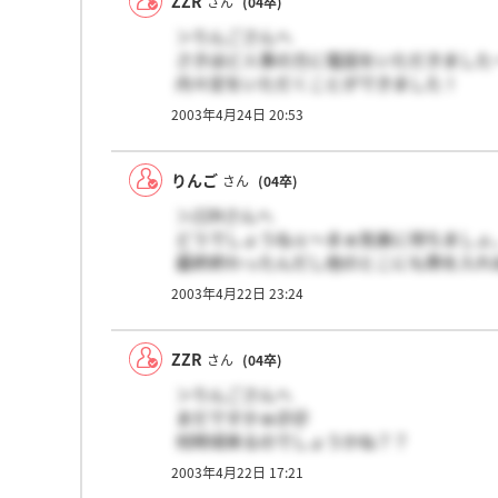
ZZR
さん
(04卒)
＞りんごさんへ
さきほど人事の方に電話をいただきました
内々定をいただくことができました！
すっごいうれしいです！
2003年4月24日 20:53
何人の方が内々定をいただいたのでしょう
りんご
さん
(04卒)
＞ZZRさんへ
どうでしょうねぇ～まぁ気楽に待ちましょ
最終終わったんだし他のとこにも熱を入れ
2003年4月22日 23:24
ZZR
さん
(04卒)
＞りんごさんへ
まだですかぁ＠＠
何時頃来るのでしょうかね？？
筆記の通過の奴も遅かったので、26日すぎ
2003年4月22日 17:21