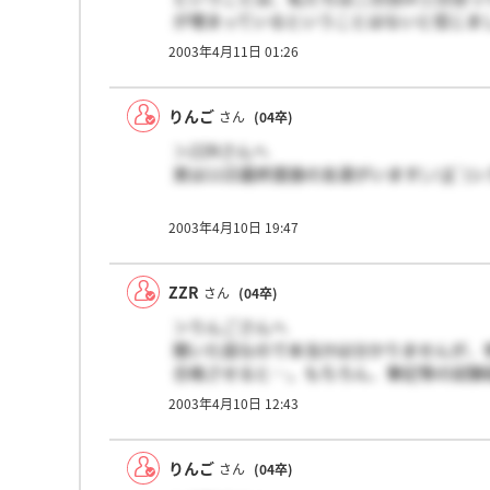
が埋まっているということはないと信じま
2003年4月11日 01:26
りんご
さん
(04卒)
＞ZZRさんへ
実は11日最終面接の友達がいます(ノД`)
2003年4月10日 19:47
ZZR
さん
(04卒)
＞りんごさんへ
聞いた話なので本当かは分かりませんが、参
合格させると…。もちろん、筆記等の試験
格するとはると早い者勝ち…。友人は18日
2003年4月10日 12:43
面接はしても、受からないかもと…。本当
内定者はそんなに出てないと思います。で
りんご
さん
(04卒)