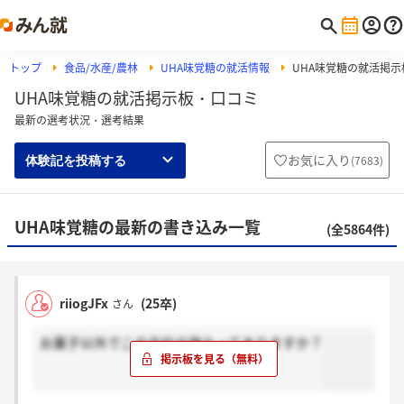
トップ
食品/水産/農林
UHA味覚糖の就活情報
UHA味覚糖の就活掲示
UHA味覚糖の就活掲示板・口コミ
最新の選考状況・選考結果
お気に入り
(
7683
)
体験記を投稿する
UHA味覚糖の最新の書き込み一覧
(全5864件)
riiogJFx
(25卒)
さん
お菓子以外でこの会社の強みってありますか？