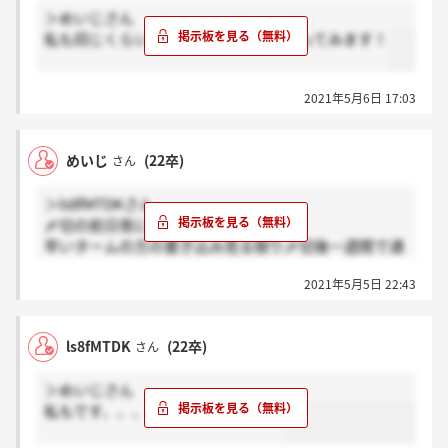
＞めいじさん
私も同じくらいです！そうですね。待ってみます！
2021年5月6日 17:03
めいじ
(22卒)
さん
＞ls8fMTDKさん
〆切の前日夜に出しました
早いタームの方の書き込み見る限り〆切後一週間で通
知来てるらしいので休み明けの明日か明後日来れば大
2021年5月5日 22:43
丈夫かなと考えてます
ls8fMTDK
(22卒)
さん
＞めいじさん
私もです、、、いつ出しましたか？