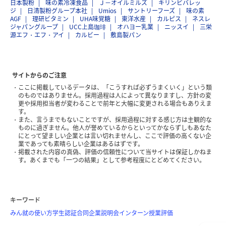
日本製粉
味の素冷凍食品
Ｊ－オイルミルズ
キリンビバレッ
ジ
日清製粉グループ本社
Umios
サントリーフーズ
味の素
AGF
理研ビタミン
UHA味覚糖
東洋水産
カルピス
ネスレ
ジャパングループ
UCC上島珈琲
オハヨー乳業
ニッスイ
三栄
源エフ・エフ・アイ
カルビー
敷島製パン
サイトからのご注意
ここに掲載しているデータは、「こうすれば必ずうまくいく」という類
のものではありません。採用過程は人によって異なりますし、方針の変
更や採用担当者が変わることで前年と大幅に変更される場合もありえま
す。
また、言うまでもないことですが、採用過程に対する感じ方は主観的な
ものに過ぎません。他人が誉めているからといってかならずしもあなた
にとって望ましい企業とは言い切れませんし、ここで評価の高くない企
業であっても素晴らしい企業はあるはずです。
掲載された内容の真偽、評価の信頼性について当サイトは保証しかねま
す。あくまでも「一つの結果」として参考程度にとどめてください。
キーワード
みん就の使い方
学生認証
合同企業説明会
インターン
授業評価