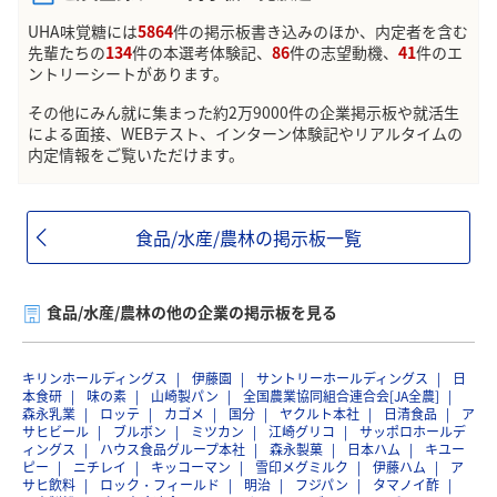
UHA味覚糖には
5864
件の掲示板書き込みのほか、内定者を含む
先輩たちの
134
件の本選考体験記、
86
件の志望動機、
41
件のエ
ントリーシートがあります。
その他にみん就に集まった約2万9000件の企業掲示板や就活生
による面接、WEBテスト、インターン体験記やリアルタイムの
内定情報をご覧いただけます。
食品/水産/農林の掲示板一覧
食品/水産/農林の他の企業の掲示板を見る
キリンホールディングス
伊藤園
サントリーホールディングス
日
本食研
味の素
山崎製パン
全国農業協同組合連合会[JA全農]
森永乳業
ロッテ
カゴメ
国分
ヤクルト本社
日清食品
ア
サヒビール
ブルボン
ミツカン
江崎グリコ
サッポロホールデ
ィングス
ハウス食品グループ本社
森永製菓
日本ハム
キユー
ピー
ニチレイ
キッコーマン
雪印メグミルク
伊藤ハム
ア
サヒ飲料
ロック・フィールド
明治
フジパン
タマノイ酢