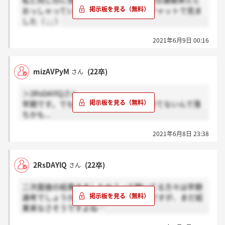
私と同じ日に受けた方(一般フロー)が翌日連絡来たと
おっしゃっているのをラインオープンチャットで見ま
した（ ; ; ）
2021年6月9日 00:16
mizAVPyM
(22卒)
さん
＞2RsDAYlQさん
早期です。でも１週間たってまだ自分来てないんで落
ちかも...
2021年6月8日 23:38
2RsDAYlQ
(22卒)
さん
二次面接の結果きましたか？って聞いてる方々は早期
選考でしょうか？私今日受けてきたのですが、まだ結
果来なさそうですよね…