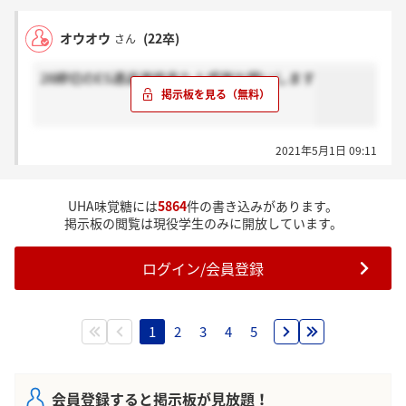
オウオウ
(22卒)
さん
28締切のES通過連絡来た人感謝お願いします
2021年5月1日 09:11
UHA味覚糖には
5864
件の書き込みがあります。
掲示板の閲覧は現役学生のみに開放しています。
ログイン/会員登録
1
2
3
4
5
会員登録すると掲示板が見放題！