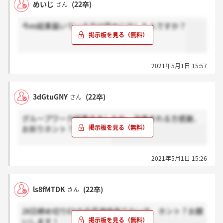
めいじ
(22卒)
さん
今es結果届いている方は早めに出した人ですか？
2021年5月1日 15:57
3dGtuGNY
(22卒)
さん
グループワーク結果きましたね。次進まれる方感謝、
お祈りホント？ください。
2021年5月1日 15:26
ls8fMTDK
(22卒)
さん
28日締め切りESの合否連絡来てない方、ホント？お願
いします！