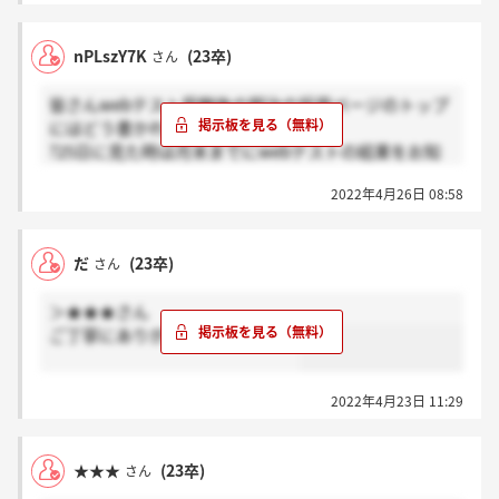
nPLszY7K
(23卒)
さん
皆さんwebテスト受験後の明治の採用ページのトップ
にはどう書かれていますか？
?25日に見た時は月末までにwebテストの結果をお知
らせしますと書いてありましたが、?今見にいくと
2022年4月26日 08:58
webテストを24日までに受けてくださいとの連絡に変
わっていて、選考に落ちたのではないかと心配してい
ます。
だ
(23卒)
さん
実際webテストの結果はうまくいかなかったです。
採用ページのトップが１のようになっている方は感謝
＞★★★さん
を?のようになっている方はホント？を押していただ
ご丁寧にありがとうございます！
きたいです。
よろしくお願いします。
2022年4月23日 11:29
★★★
(23卒)
さん