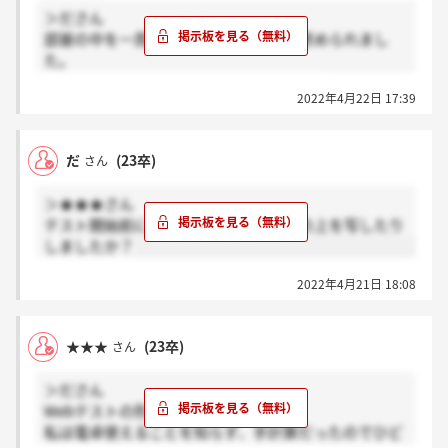
＞ださん
部屋の中を一周と机の上を映すことを求められまし
た。
スマホも部屋の外に置く必要があります。
2022年4月22日 17:39
だ
(23卒)
さん
＞★★★さん
テスト開始前に電卓や計算用紙など机の上を写したり
しましたか？
2022年4月21日 18:08
★★★
(23卒)
さん
＞ださん
Webテストの形式はSPIでした。
私は電卓使えることを知らず、手計算だったのでひど