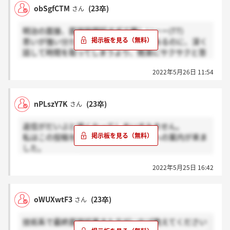
obSgfCTM
(23卒)
さん
明治の面接、面接時間短すぎて難しいーー(TT)
思いが強い分たくさん伝えたいことがあるのに、深く
話して時間を取ってしまうより、簡潔にサクサクと答
える方が良かったのか？？いや絶対そうだったな。
2022年5月26日 11:54
大学のキャリコンの方には「その志望動機では掘られ
た時に耐えられないよ」と言われたのに、
明治はそもそも志望動機を深く掘らない感じ？？
nPLszY7K
(23卒)
さん
返信がだいぶと遅くなってしまいすみません。
私はこの投稿をした２、３日後に面接への案内が来ま
した。
＞ayeD55aiさん
2022年5月25日 16:42
oWUXwtF3
(23卒)
さん
技術系で最終面接結果きた方がいれば教えてください