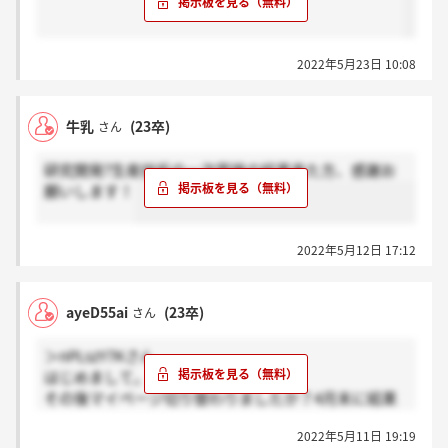
2022年5月23日 10:08
牛乳
(23卒)
さん
研究開発?生産技術の一次面接の結果来た方、感謝お
願いします！
2022年5月12日 17:12
ayeD55ai
(23卒)
さん
＞nPLszY7Kさん
はじめまして。リプ失礼します。
その後マイページ切り替わりましたか？4月末に結果
が来るはずなのにその画面から未だに切り替わらなく
2022年5月11日 19:19
てサイレントという認識で良いのか悩んでいます。