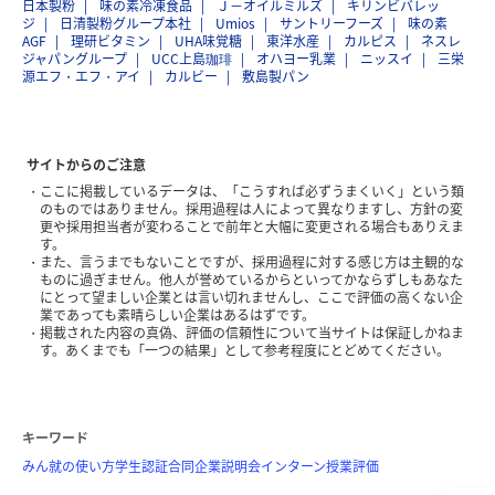
日本製粉
味の素冷凍食品
Ｊ－オイルミルズ
キリンビバレッ
ジ
日清製粉グループ本社
Umios
サントリーフーズ
味の素
AGF
理研ビタミン
UHA味覚糖
東洋水産
カルピス
ネスレ
ジャパングループ
UCC上島珈琲
オハヨー乳業
ニッスイ
三栄
源エフ・エフ・アイ
カルビー
敷島製パン
サイトからのご注意
ここに掲載しているデータは、「こうすれば必ずうまくいく」という類
のものではありません。採用過程は人によって異なりますし、方針の変
更や採用担当者が変わることで前年と大幅に変更される場合もありえま
す。
また、言うまでもないことですが、採用過程に対する感じ方は主観的な
ものに過ぎません。他人が誉めているからといってかならずしもあなた
にとって望ましい企業とは言い切れませんし、ここで評価の高くない企
業であっても素晴らしい企業はあるはずです。
掲載された内容の真偽、評価の信頼性について当サイトは保証しかねま
す。あくまでも「一つの結果」として参考程度にとどめてください。
キーワード
みん就の使い方
学生認証
合同企業説明会
インターン
授業評価