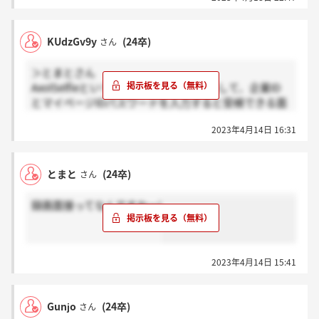
KUdzGv9y
(24卒)
さん
＞とまとさん
AxolSelfieというアプリをインストールして、企業ID
とマイページIDパスワードを入力すると受検できる面
接です。
2023年4月14日 16:31
ただし、他の録画→動画投稿型と違って「一度しか」
撮影できないはずです(撮った動画は直接企業側に送
信されます)。
とまと
(24卒)
さん
まだ受けていないので分かりませんが、受検開始する
と設問が順に提示され、それぞれ1分ずつ回答してい
録画面接ってなんですかー!
く形になると思います。
他社様だと自己PRしてくださいなど、撮影前に設問を
提示してくれていたのですが、今回は何を聞かれるか
分かりませんね。通常の一次面接の様な形で臨めばよ
2023年4月14日 15:41
いのではないでしょうか。
AxolSelfie、iTunesでの評価がすごく悪く、マイクな
Gunjo
(24卒)
さん
どの不具合も報告されているので注意してください。