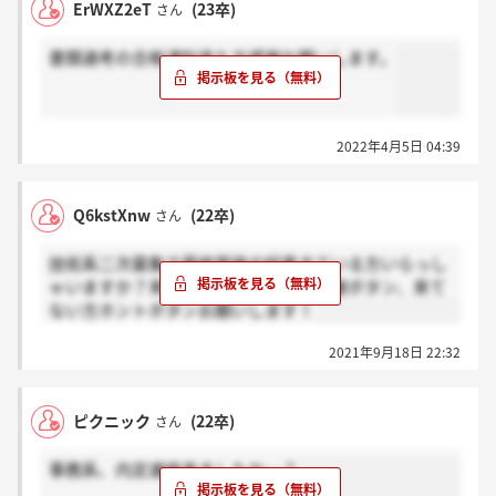
ErWXZ2eT
(23卒)
さん
書類選考の合格通知来た方感謝お願いします。
2022年4月5日 04:39
Q6kstXnw
(22卒)
さん
技術系二次募集で最終面接の結果きている方いらっし
ゃいますか？来ている方いましたら感謝ボタン、来て
ない方ホントボタンお願いします！
2021年9月18日 22:32
ピクニック
(22卒)
さん
事務系、内定連絡来ましたか…？