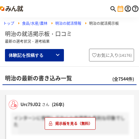
トップ
食品/水産/農林
明治の就活情報
明治の就活掲示板
明治の就活掲示板・口コミ
最新の選考状況・選考結果
お気に入り
(
14176
)
体験記を投稿する
明治の最新の書き込み一覧
(全7544件)
Urc79JD2
(26卒)
さん
インターンに参加しておくと本選考も有利な印象でし
た