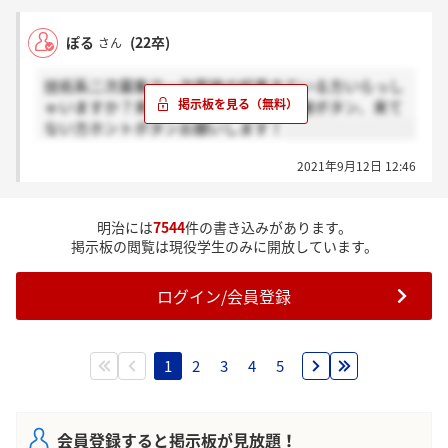
ぽる
(22卒)
さん
技術系二次募集で一次面接の結果きている方いらっし
ゃいますか？来ている方いましたら感謝ボタン、来て
ない方ホントボタンお願いします！
2021年9月12日 12:46
明治には
7544
件の書き込みがあります。
掲示板の閲覧は現役学生のみに開放しています。
ログイン/会員登録
1
2
3
4
5
会員登録すると掲示板が見放題！