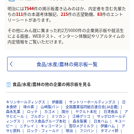
明治には
7544
件の掲示板書き込みのほか、内定者を含む先輩た
ちの
311
件の本選考体験記、
215
件の志望動機、
83
件のエント
リーシートがあります。
その他にみん就に集まった約2万9000件の企業掲示板や就活生
による面接、WEBテスト、インターン体験記やリアルタイムの
内定情報をご覧いただけます。
食品/水産/農林の掲示板一覧
食品/水産/農林の他の企業の掲示板を見る
キリンホールディングス
伊藤園
サントリーホールディングス
日
本食研
味の素
山崎製パン
全国農業協同組合連合会[JA全農]
森永乳業
ロッテ
カゴメ
国分
ヤクルト本社
日清食品
ア
サヒビール
ブルボン
ミツカン
江崎グリコ
サッポロホールデ
ィングス
ハウス食品グループ本社
森永製菓
日本ハム
キユー
ピー
ニチレイ
キッコーマン
雪印メグミルク
伊藤ハム
ア
サヒ飲料
ロック・フィールド
明治
フジパン
タマノイ酢