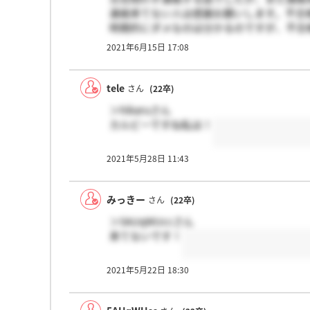
連絡来てない人は感謝お願いします。不合
時期的にダメなのは分かるのですが、不合
2021年6月15日 17:08
tele
さん
(22卒)
＞hikaruさん
カルビーですね私は！
2021年5月28日 11:43
みっきー
さん
(22卒)
＞5AUqWUccさん
来てないです！
2021年5月22日 18:30