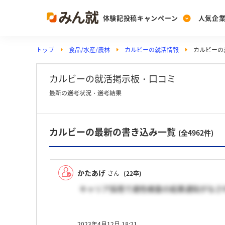
体験記投稿キャンペーン
人気企
トップ
食品/水産/農林
カルビーの就活情報
カルビーの
Post
Ranking
PickUp
投稿する
ランキングを見る
注目の企業特集
カルビーの就活掲示板・口コミ
最新の選考状況・選考結果
Vote
カルビーの最新の書き込み一覧
投票する
(全4962件)
動画で知ろう！業界・
かたあげ
さん
(22卒)
キャリア採用で適性検査の結果通知がなさ
2023年4月12日 18:21