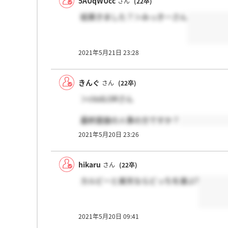
5AUqWUcc
さん
(22卒)
結果きました？＞みっきーさん
2021年5月21日 23:28
きんぐ
さん
(22卒)
＞cIsslLORさん
最終面接の人事の方ですか？
2021年5月20日 23:26
hikaru
さん
(22卒)
カルビーと楽天ならどっちを選ぶ?
2021年5月20日 09:41