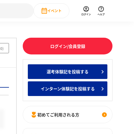
イベント
ログイン
ヘルプ
Event
の新卒就職人気企業ランキング
みんなのインターン人気企業ランキン
直近のイベント一覧
ログイン/会員登録
20
)
もっと見る
 IT・DX現場社員インタビュー
選考体験記を投稿する
の新卒就職人気企業ランキング
みんなのインターン人気企業ランキン
インターン体験記を投稿する
初めてご利用される方