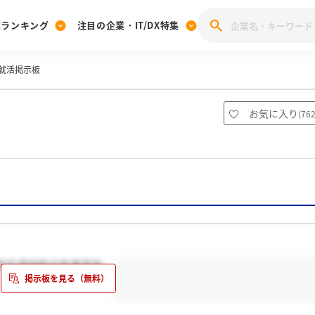
業ランキング
注目の企業・IT/DX特集
就活掲示板
注目の企業特集
みんなのIT業界新卒就職人気企業ランキング
みんな
[27卒] 本選考体験記投稿キャンペーン
28卒 注目企業特集
27卒 注目企業特集
みんなのDX企業就職ブランド調査
お気に入り
(
76
注目のIT・DX企業特集
28卒 IT・DX企業特集
27卒 IT・DX企業特集
28卒
みんなのIT業界新卒就職人気企業ランキング
みんな
企業研究
れた方はおられますか。