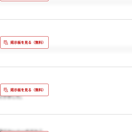
。
だきました。
性テストは能力よりも性格を重視されていたのですか？
てください。
来てない人いますか？