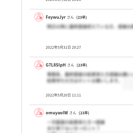
FeywuJyr
さん
(23卒)
明日以降に最終面接控えている方、感謝お
2022年5月31日 20:27
G7L8SIpH
さん
(23卒)
事務系、最終面接の結果来た方感謝お願い
結果待ちの方はホントお願いします。
2022年5月20日 11:11
omuyaoIW
さん
(23卒)
一次面接の結果来た方→感謝
まだ来てない方→ホント？