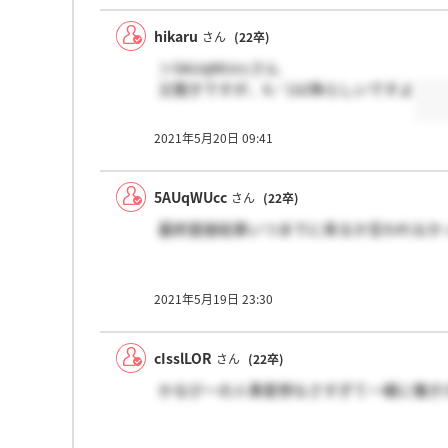
hikaru
さん
(22卒)
＞5AUqWUccさん
又聞きですが、6／1以降らしいですよ
2021年5月20日 09:41
5AUqWUcc
さん
(22卒)
最終面接結果いつまでに来るか言われなか
2021年5月19日 23:30
cIsslLOR
さん
(22卒)
かるびーの人事愛想なさすぎて一緒に働き