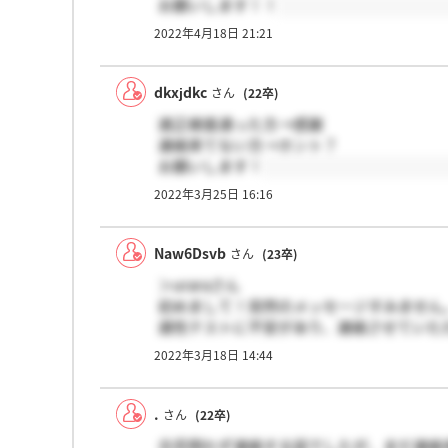
お願いします！！
2022年4月18日 21:21
dkxjdkc
さん
(22卒)
適正検査通った方→感謝
連絡来てない方→ホント？
お願いします！
2022年3月25日 16:16
Naw6Dsvb
さん
(23卒)
＞uraraさん
初めまして！突然のメッセージすみません
適性テストに不安があり、連絡させていた
去年受けられていると思いますが、結局適
2022年3月18日 14:44
お忙しいと思いますが、もしよければ教え
.
さん
(22卒)
合否問わず連絡する話でしたが、まだ連絡