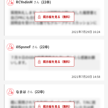
RCYndinM
(22卒)
さん
質問失礼します、ここは説明会の時に出した履歴書と
自己PRにも合否があるのですか？
説明会を受けたら誰でもグループディスカッションに
参加できるというわけではないという解釈で合ってい
2021年7月29日 16:24
ますか？
i0SpsneF
(22卒)
さん
７月９日のGDの結果連絡きた方いましたら感謝お願
いします。
2021年7月20日 14:58
なまは
(22卒)
さん
既に質問されてる方がいらっしゃいますが、7/8に説
明会受けた方で企業の方から連絡いただいた方は感