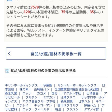
タマノイ酢には
7579
件の掲示板書き込みのほか、内定者を含む
先輩たちの
120
件の本選考体験記、
75
件の志望動機、
35
件のエ
ントリーシートがあります。
その他にみん就に集まった約2万9000件の企業掲示板や就活生
による面接、WEBテスト、インターン体験記やリアルタイムの
内定情報をご覧いただけます。
食品/水産/農林の掲示板一覧
食品/水産/農林の他の企業の掲示板を見る
キリンホールディングス
伊藤園
サントリーホールディングス
日
本食研
味の素
山崎製パン
全国農業協同組合連合会[JA全農]
森永乳業
ロッテ
カゴメ
国分
ヤクルト本社
日清食品
ア
サヒビール
ブルボン
ミツカン
江崎グリコ
サッポロホールデ
ィングス
ハウス食品グループ本社
森永製菓
日本ハム
キユー
ピー
ニチレイ
キッコーマン
雪印メグミルク
伊藤ハム
ア
サヒ飲料
ロック・フィールド
明治
フジパン
タマノイ酢