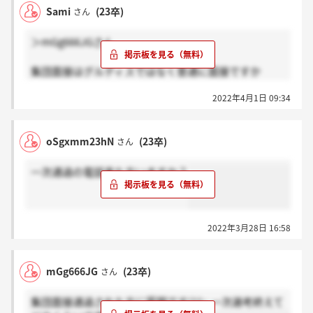
Sami
(23卒)
さん
＞mGg666JGさん
集団面接はグルディスではなく普通に面接ですか
ね、、？
2022年4月1日 09:34
oSgxmm23hN
(23卒)
さん
一次通過の電話来た方いますか？
2022年3月28日 16:58
mGg666JG
(23卒)
さん
集団面接通過された方に質問です(^^;; 一次選考終えて