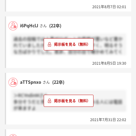
さい。
2021年8月7日 02:01
i6PqHclJ
(22卒)
さん
過去の投稿では人事がロボットや愛想が悪いなど書か
れていましたが、どの人事の方も話やすく、明るそう
な方ばかりでした。是非、自分の目で確かめてみてく
ださい。
2021年8月5日 19:30
aTTSpnxo
(22卒)
さん
＞RCYndinMさん
多分そうだと思います。次の選考に進める人には電話
が来ますよ
2021年7月31日 22:02