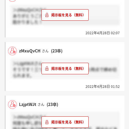
＞zMxuQvCHさん
ありがとうございます！
助かりました！
2022年4月28日 02:07
zMxuQvCH
(23卒)
さん
＞LzjptWJtさん
そうです！三つを端的に言い、15秒来た時点で締め切
られます。
会場に到着して初めに人事の方に自己PR文を提出しま
2022年4月28日 01:52
す！
LzjptWJt
(23卒)
さん
＞zMxuQvCHさん
何度も申し訳ないです。