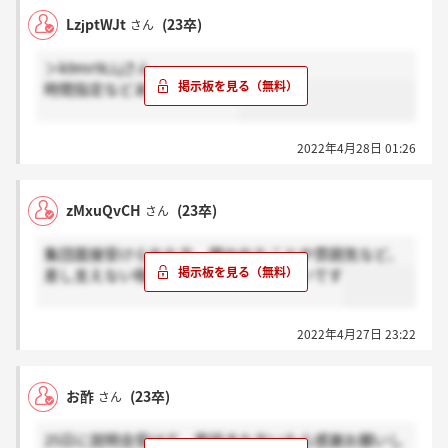
LzjptWJt
(23卒)
さん
＞k9mr9LLjさん
時間指定などありましたか？
2022年4月28日 01:26
zMxuQvCH
(23卒)
さん
集団面接受けられた方、聞かれたことや雰囲気など、
差し支えない程度で教えていただきたいです
2022年4月27日 23:22
お酢
(23卒)
さん
25日に説明会受けて、電話きた方いたら感謝お願いし