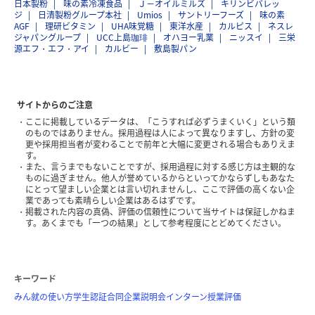
日本製粉
味の素冷凍食品
Ｊ－オイルミルズ
キリンビバレッ
ジ
日清製粉グループ本社
Umios
サントリーフーズ
味の素
AGF
理研ビタミン
UHA味覚糖
東洋水産
カルピス
ネスレ
ジャパングループ
UCC上島珈琲
オハヨー乳業
ニッスイ
三栄
源エフ・エフ・アイ
カルビー
敷島製パン
サイトからのご注意
ここに掲載しているデータは、「こうすれば必ずうまくいく」という類
のものではありません。採用過程は人によって異なりますし、方針の変
更や採用担当者が変わることで前年と大幅に変更される場合もありえま
す。
また、言うまでもないことですが、採用過程に対する感じ方は主観的な
ものに過ぎません。他人が誉めているからといってかならずしもあなた
にとって望ましい企業とは言い切れませんし、ここで評価の高くない企
業であっても素晴らしい企業はあるはずです。
掲載された内容の真偽、評価の信頼性について当サイトは保証しかねま
す。あくまでも「一つの結果」として参考程度にとどめてください。
キーワード
みん就の使い方
学生認証
合同企業説明会
インターン
授業評価