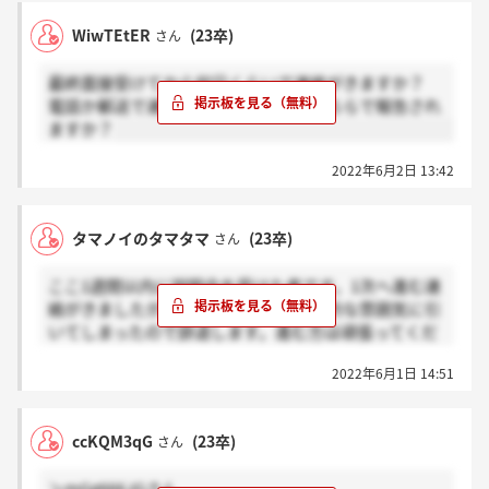
WiwTEtER
(23卒)
さん
最終面接受けてから何日くらいで連絡がきますか？
電話か郵送で連絡と聞きましたが、どちらで報告され
ますか？
2022年6月2日 13:42
タマノイのタマタマ
(23卒)
さん
ここ1週間以内に説明会を受けた者です。1次へ進む連
絡がきましたが、やはり説明会の宗教的な雰囲気に引
いてしまったので辞退します。進む方は頑張ってくだ
さい。
2022年6月1日 14:51
ccKQM3qG
(23卒)
さん