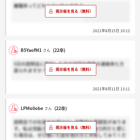
離職率ってどれくらいなんだろ？
2021年8月15日 10:12
B5YaofM1
(22卒)
さん
5日の説明会に参加した方で次回の選考の連絡来た方
居られますか？
2021年8月11日 13:11
LPMo0obe
(22卒)
さん
説明会での社長のお話は少し宗教的な雰囲気がありま
す。私は洗脳されかかりました。話が魅力的だと感じ
た場合は、ぜひ聞いた話を他の方と共有してみてくだ