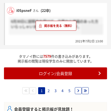
i0SpsneF
(22卒)
さん
6月30日に説明会を受けて、企業から連絡のあった方
いらっしゃいましたら感謝お願いします。
2021年7月2日 13:00
タマノイ酢には
7579
件の書き込みがあります。
掲示板の閲覧は現役学生のみに開放しています。
ログイン/会員登録
1
2
3
4
5
会員登録すると掲示板が見放題！