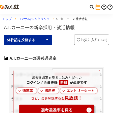
トップ
コンサル/シンクタンク
A.T.カーニーの就活情報
A.T.カーニーの新卒採用・就活情報
お気に入り
(
1676
)
体験記を投稿する
A.T.カーニーの選考通過率