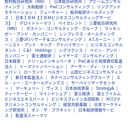
野村総合研究所（NRI）
日本総合研究所
アビームコンサル
ティング
大和総研
PwCコンサルティング
リンクアンド
モチベーション
フューチャー
船井総研ホールディング
ス
日本ＩＢＭ【ＩＢＭビジネスコンサルティングサービ
ス】
デロイトトーマツ
ベイカレント
三菱総合研究所
（MRI）
ボストン・コンサルティング・グループ
マッキン
ゼー・アンド・カンパニー
シンプレクス・ホールディング
ス
三菱UFJリサーチ＆コンサルティング
A.T.カーニー
ア
ーンスト・アンド・ヤング・アドバイザリー
ビジネスコンサル
タント
C＆I Holdings
シグマクシス
ベイン・アンド・
カンパニー
富士通総研
レイヤーズ・コンサルティング
日本経営
ドリームインキュベータ
PwCあらた有限責任監査
法人
トーマツイノベーション
アーサー・ディ・リトル・ジ
ャパン
ローランド・ベルガー
山田ビジネスコンサルティン
グ
新日本監査法人
タナベコンサルティンググループ
エ
ル・シー・エーホールディングス
サーベイリサーチセンタ
ー
マーキュリー
ヴィス
日本技術貿易
Strategy&
ティーケーピー
マインドシェア
富士経済
富士フイルム
ビジネスエキスパート
ビジネスブレイン太田昭和
KCCSマ
ネジメントコンサルティング
経営共創基盤
日本マーケティ
ング研究所
オン・ザ・プラネット
日本総研情報サービ
ス
監査法人トーマツ