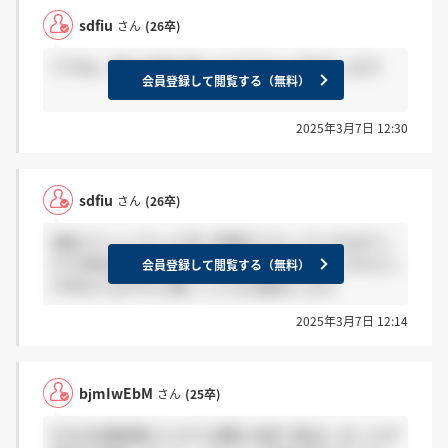
sdfiu
さん
(26卒)
ですね。僕も白紙で通ったのでそんな気がします
会員登録して閲覧する（無料）
2025年3月7日 12:30
sdfiu
さん
(26卒)
選抜コミュニティに早い時期から入っていればそこ
から特別jobに呼ばれるケースがあるので、行きたい
会員登録して閲覧する（無料）
27卒の人は今から動くことをお勧めします
2025年3月7日 12:14
bjmIwEbM
さん
(25卒)
ESの志望動機を入力する欄を白紙で提出しましたが