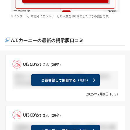
※インターン、本選考にエントリーした人数を100％としたときの割合です。
A.T.カーニーの最新の掲示版口コミ
Uf3CDYxt
さん
(26卒)
ATカーニーはESの解説をHPに掲載しているので、
会員登録して閲覧する（無料）
そちらみると勉強になります
2025年7月9日 16:57
Uf3CDYxt
さん
(26卒)
27卒はじゃんけんでしたね。面白いお題出すなと毎