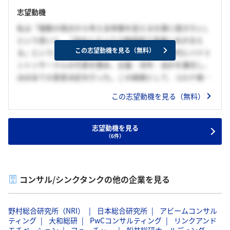
志望動機
私は「複数の視点から考え全体像を捉える仕事に就きたい」
という思いと、「他社と比べて少数精鋭で事業に向き合え
この志望動機を見る（無料）
る」という二点から貴社を志望する。私は学生時代にバドミ
ントンサークルの代表を務め、企画・渉外・会計を兼任し、
ほぼ全ての意思決定を行った。この経緯として、コロナ禍に
よる活動停止の影響で幹部候補が4人しかおらず、その中で
この志望動機を見る（無料）
も組織にかける熱意に差異が生じていたことが挙げられる。
私は、お世話になった先輩からの恩を後輩へと返したいとい
う情熱があったが、私の組織は自由参加の和やかな組織であ
志望動機を見る
（6件）
ったため、他3人はただ楽しければいいという考えだった。
そのため仕事を振ることが出来ず、最終確認のみ周囲に行
い、ほぼ一人で全ての組織運営を遂行した。この経験から、
あらゆる視点から方針を策定する力を育みその力を活かした
コンサル/シンクタンクの他の企業を見る
いという思いと、また高い視座で同じ目標を目指せる仲間が
欲しいという思いが生まれたため、貴社を志望する。
野村総合研究所（NRI）
日本総合研究所
アビームコンサル
ティング
大和総研
PwCコンサルティング
リンクアンド
モチベーション
フューチャー
船井総研ホールディング