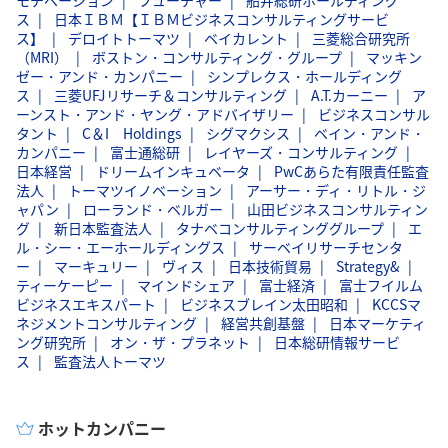
ス
日本ＩＢＭ【ＩＢＭビジネスコンサルティングサービ
ス】
デロイトトーマツ
ベイカレント
三菱総合研究所
（MRI）
ボストン・コンサルティング・グループ
マッキン
ゼー・アンド・カンパニー
シンプレクス・ホールディング
ス
三菱UFJリサーチ＆コンサルティング
A.T.カーニー
ア
ーンスト・アンド・ヤング・アドバイザリー
ビジネスコンサル
タント
C＆I Holdings
シグマクシス
ベイン・アンド・
カンパニー
富士通総研
レイヤーズ・コンサルティング
日本経営
ドリームインキュベータ
PwCあらた有限責任監査
法人
トーマツイノベーション
アーサー・ディ・リトル・ジ
ャパン
ローランド・ベルガー
山田ビジネスコンサルティン
グ
新日本監査法人
タナベコンサルティンググループ
エ
ル・シー・エーホールディングス
サーベイリサーチセンタ
ー
マーキュリー
ヴィス
日本技術貿易
Strategy&
ティーケーピー
マインドシェア
富士経済
富士フイルム
ビジネスエキスパート
ビジネスブレイン太田昭和
KCCSマ
ネジメントコンサルティング
経営共創基盤
日本マーケティ
ング研究所
オン・ザ・プラネット
日本総研情報サービ
ス
監査法人トーマツ
ホットカンパニー