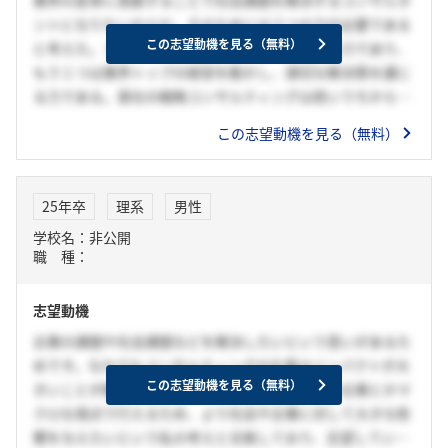
ントになりたいからだ。そのためには２つの力が必要である
この志望動機を見る（無料）
と考えた。１つは多角的な視点で課題を特定する力であり、
もう１つは業界トップの経営を動かし、適切な解決策を講じ
る力である。貴社の戦略コンサルティングは若いうちから経
営者目線で様々な業界の組織改革に関わることができ、２つ
この志望動機を見る（無料）
の力を身に着けるのに最適な成長環境であるため志望した。
25年卒
理系
男性
学校名：非公開
職 種：
志望動機
企業の課題や社会課題などを解決したいという思いがあるた
めです。なかでもコンサルティングの仕事はインパクトが大
この志望動機を見る（無料）
きいことが魅力だと考えていて人助けを社会とか企業とかマ
クロな視点で行えるため、より社会や企業に対して大きな影
響を与えたいという私の考えと合致しており、志望してい