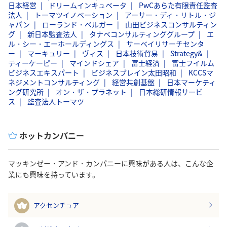
日本経営
ドリームインキュベータ
PwCあらた有限責任監査
法人
トーマツイノベーション
アーサー・ディ・リトル・ジ
ャパン
ローランド・ベルガー
山田ビジネスコンサルティン
グ
新日本監査法人
タナベコンサルティンググループ
エ
ル・シー・エーホールディングス
サーベイリサーチセンタ
ー
マーキュリー
ヴィス
日本技術貿易
Strategy&
ティーケーピー
マインドシェア
富士経済
富士フイルム
ビジネスエキスパート
ビジネスブレイン太田昭和
KCCSマ
ネジメントコンサルティング
経営共創基盤
日本マーケティ
ング研究所
オン・ザ・プラネット
日本総研情報サービ
ス
監査法人トーマツ
ホットカンパニー
マッキンゼー・アンド・カンパニーに興味がある人は、こんな企
業にも興味を持っています。
アクセンチュア
1