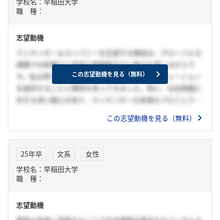
学校名：早稲田大学
職 種：
志望動機
マッキンゼー＆カンパニーを志望する理由は、グローバルな
規模での影響力と高度な問題解決力に魅力を感じるからで
この志望動機を見る（無料）
す。私は常に複雑な課題に挑戦し、革新的なソリューション
を提供することに興味を持ってきました。特に、社会問題に
対する深い関心があり、マッキンゼーの多様なプロジェクト
を通じて、社会にポジティブな影響を与えることができると
この志望動機を見る（無料）
確信しています。
私はマッキンゼー＆カンパニーでのキャリアを強く希望し、
自身の経験とスキルを最大限に活かして、社会に対して大き
25年卒
文系
女性
な価値を提供したいと考えています。特に、持続可能な開
学校名：早稲田大学
発、公共政策、社会的インクルージョンといった分野での貢
職 種：
献を目指しています。
志望動機
業界の変革に貢献することで社会課題を解決するコンサルタ