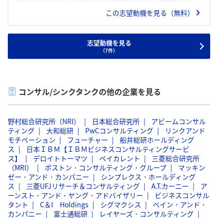
る。これまで課題解決を行うことにやりがいを感じてきたた
この志望動機を見る（無料）
め、仕事にしたいと考えた。その中でも貴社はグローバルで
のプレゼンスが高く志望している。
志望動機を見る
（7件）
コンサル/シンクタンクの他の企業を見る
野村総合研究所（NRI）
日本総合研究所
アビームコンサル
ティング
大和総研
PwCコンサルティング
リンクアンド
モチベーション
フューチャー
船井総研ホールディング
ス
日本ＩＢＭ【ＩＢＭビジネスコンサルティングサービ
ス】
デロイトトーマツ
ベイカレント
三菱総合研究所
（MRI）
ボストン・コンサルティング・グループ
マッキン
ゼー・アンド・カンパニー
シンプレクス・ホールディング
ス
三菱UFJリサーチ＆コンサルティング
A.T.カーニー
ア
ーンスト・アンド・ヤング・アドバイザリー
ビジネスコンサル
タント
C＆I Holdings
シグマクシス
ベイン・アンド・
カンパニー
富士通総研
レイヤーズ・コンサルティング