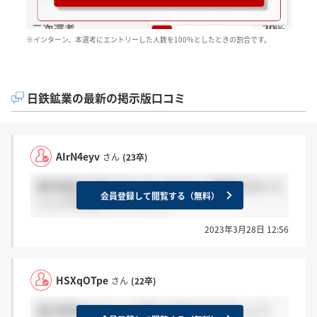
※インターン、本選考にエントリーした人数を100％としたときの割合です。
日鉄鉱業の最新の掲示版口コミ
AIrN4eyv
さん
(23卒)
最終面接の予約された方いますか？ 事務系の方いら
会員登録して閲覧する（無料）
っしゃれば教えてください。
2023年3月28日 12:56
HSXqOTpe
さん
(22卒)
適正検査はどういった感じで行われるのでしょう