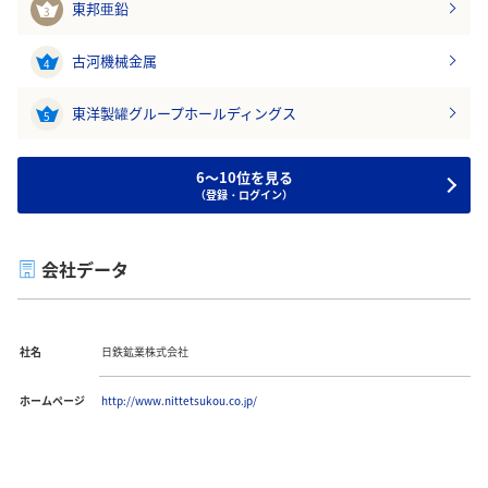
東邦亜鉛
3
古河機械金属
4
東洋製罐グループホールディングス
5
6～10位を見る
（登録・ログイン）
会社データ
社名
日鉄鉱業株式会社
ホームページ
http://www.nittetsukou.co.jp/