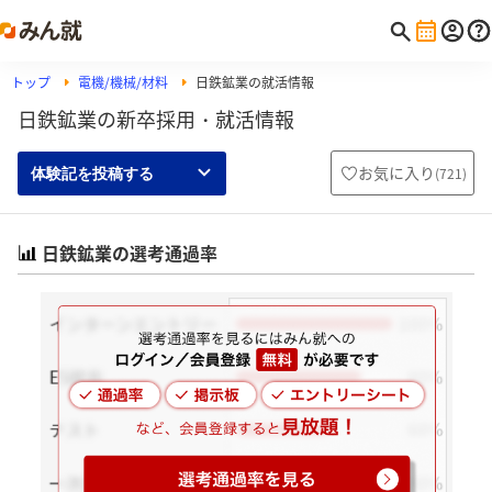
トップ
電機/機械/材料
日鉄鉱業の就活情報
日鉄鉱業の新卒採用・就活情報
お気に入り
(
721
)
体験記を投稿する
日鉄鉱業の選考通過率