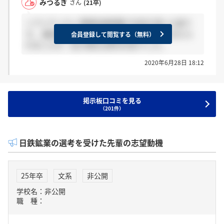
みつるぎ
さん
(21卒)
＞アイアンさん 事務系基幹職で内定を頂いた者で
す。 最終面接後、人事の方に7~10日以内と伝えら
会員登録して閲覧する（無料）
れましたが、私の場合は即日内定でした。
2020年6月28日 18:12
掲示板口コミを見る
（201件）
日鉄鉱業の選考を受けた先輩の志望動機
25年卒
文系
非公開
学校名：非公開
職 種：