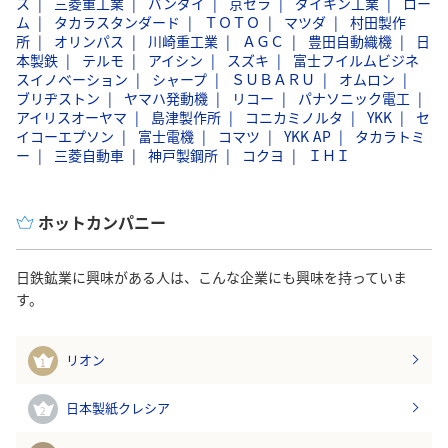
ス
三菱重工業
バンダイ
京セラ
ダイキン工業
ロー
ム
タカラスタンダード
ＴＯＴＯ
マツダ
村田製作
所
オリンパス
川崎重工業
ＡＧＣ
豊田自動織機
日
本製鉄
テルモ
アイシン
スズキ
富士フイルムビジネ
スイノベーション
シャープ
ＳＵＢＡＲＵ
オムロン
ブリヂストン
ヤマハ発動機
リコー
パナソニック電工
アイリスオーヤマ
島津製作所
コニカミノルタ
YKK
セ
イコーエプソン
富士電機
コマツ
YKK AP
タカラトミ
ー
三菱自動車
神戸製鋼所
コクヨ
ＩＨＩ
ホットカンパニー
日鉄鉱業に興味がある人は、こんな企業にも興味を持っていま
す。
リオン
1
日本製紙クレシア
2