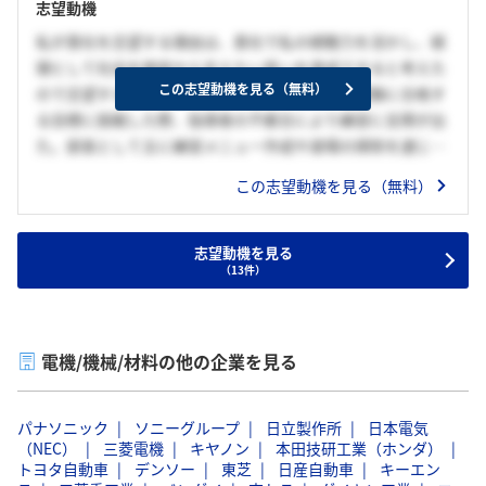
志望動機
私が貴社を志望する理由は、貴社で私の傾聴力を活かし、経
理として社会を根底から支えたい思いを達成できると考えた
この志望動機を見る（無料）
ので志望する。高校時代部長を務め、部で昇段試験に合格す
る目標に挑戦した際、指導者の不都合により練習に支障が出
た。部長として主に練習メニュー作成や道場の掃除を通じ、
部を支えることに専念し、結果目標を達成した。部員が生き
この志望動機を見る（無料）
生きと目標に向かう姿や、周りに感謝された経験から、私の
取り組みで周囲を支えるやりがいを感じ、周囲を裏方として
支えたい思いが芽生えた。貴社の企業研究やイベントで、貴
志望動機を見る
（13件）
社の取り組みや姿勢を学び、経理として大学で学んだ会計の
知識や剣道部部長の経験で培った強みである傾聴力を活か
し、私の思いを達成できると考えたので貴社を志望する。貴
社で私の傾聴力を活かし経理として周囲の状況や意見を聞
電機/機械/材料の他の企業を見る
き、柔軟な対応することで貴社の資金を最大限に活かせるよ
う支えることで貴社の持続的な経営に貢献したいと考えてい
パナソニック
ソニーグループ
日立製作所
日本電気
る。
（NEC）
三菱電機
キヤノン
本田技研工業（ホンダ）
トヨタ自動車
デンソー
東芝
日産自動車
キーエン