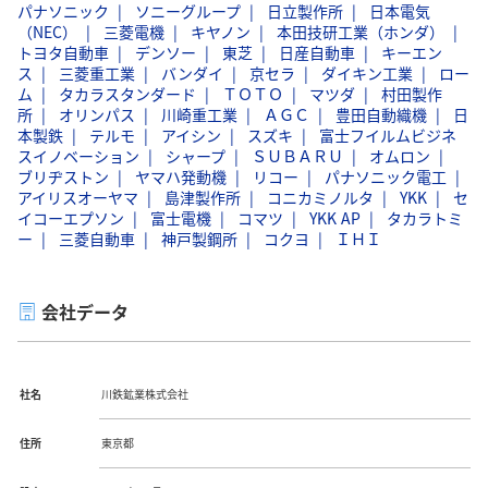
パナソニック
ソニーグループ
日立製作所
日本電気
（NEC）
三菱電機
キヤノン
本田技研工業（ホンダ）
トヨタ自動車
デンソー
東芝
日産自動車
キーエン
ス
三菱重工業
バンダイ
京セラ
ダイキン工業
ロー
ム
タカラスタンダード
ＴＯＴＯ
マツダ
村田製作
所
オリンパス
川崎重工業
ＡＧＣ
豊田自動織機
日
本製鉄
テルモ
アイシン
スズキ
富士フイルムビジネ
スイノベーション
シャープ
ＳＵＢＡＲＵ
オムロン
ブリヂストン
ヤマハ発動機
リコー
パナソニック電工
アイリスオーヤマ
島津製作所
コニカミノルタ
YKK
セ
イコーエプソン
富士電機
コマツ
YKK AP
タカラトミ
ー
三菱自動車
神戸製鋼所
コクヨ
ＩＨＩ
会社データ
社名
川鉄鉱業株式会社
住所
東京都