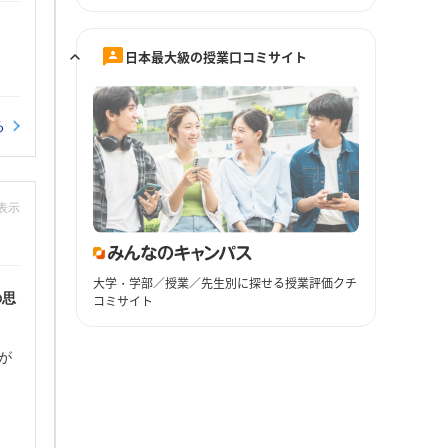
日本最大級の授業口コミサイト
る
非表示
大学・学部／授業／先生別に探せる授業評価クチ
の思
コミサイト
が