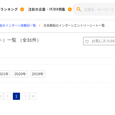
業ランキング
注目の企業・IT/DX特集
船のインターン体験記一覧
日本郵船のインターンエントリーシート一覧
注目の企業特集
みんなのIT業界新卒就職人気企業ランキング
みんな
[27卒] 本選考体験記投稿キャンペーン
28卒 注目企業特集
27卒 注目企業特集
みんなのDX企業就職ブランド調査
）一覧 （全31件）
お気に入り
(
18
注目のIT・DX企業特集
28卒 IT・DX企業特集
27卒 IT・DX企業特集
28卒
みんなのIT業界新卒就職人気企業ランキング
みんな
企業研究
021年
2020年
2019年
1