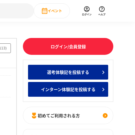
イベント
ログイン
ヘルプ
Event
の新卒就職人気企業ランキング
みんなのインターン人気企業ランキン
直近のイベント一覧
ログイン/会員登録
113
)
もっと見る
 IT・DX現場社員インタビュー
選考体験記を投稿する
の新卒就職人気企業ランキング
みんなのインターン人気企業ランキン
インターン体験記を投稿する
初めてご利用される方