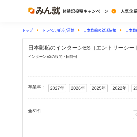
体験記投稿キャンペーン
人気企
トップ
トラベル/航空/運輸
日本郵船の就活情報
日本郵
Post
Ranking
PickUp
投稿する
ランキングを見る
注目の企業特集
日本郵船のインターンES（エントリーシート
インターンESの設問・回答例
Vote
投票する
動画で知ろう！業界・
卒業年：
2027年
2026年
2025年
2022年
2
全31件