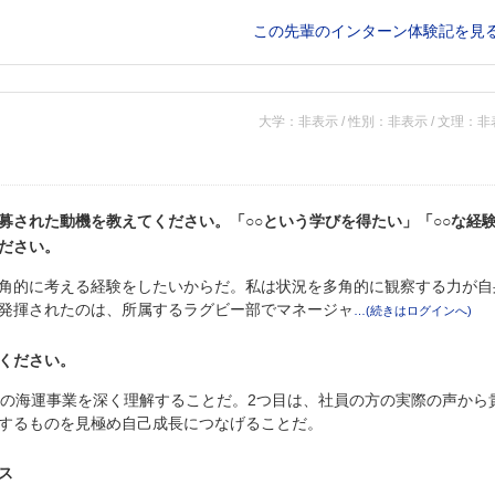
この先輩のインターン体験記を見
大学：非表示 / 性別：非表示 / 文理：
募された動機を教えてください。「○○という学びを得たい」「○○な経
ださい。
角的に考える経験をしたいからだ。私は状況を多角的に観察する力が自
発揮されたのは、所属するラグビー部でマネージャ
ください。
模の海運事業を深く理解することだ。2つ目は、社員の方の実際の声から
するものを見極め自己成長につなげることだ。
ス