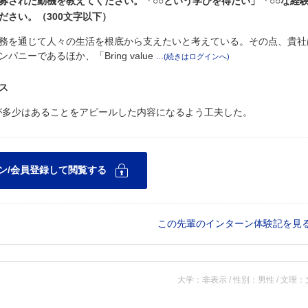
募された動機を教えてください。「○○という学びを得たい」「○○な経
ださい。（300文字以下）
務を通じて人々の生活を根底から支えたいと考えている。その点、貴社
ーであるほか、「Bring value
ス
が多少はあることをアピールした内容になるよう工夫した。
この先輩のインターン体験記を見
大学：非表示 / 性別：男性 / 文理