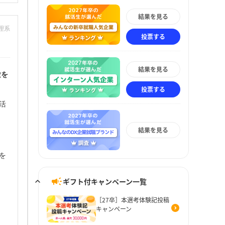
結果を見る
：理系
投票する
結果を見る
験を
投票する
活
結果を見る
を
ギフト付キャンペーン一覧
［27卒］本選考体験記投稿
キャンペーン