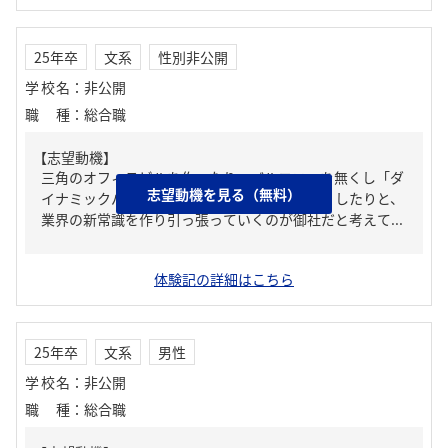
25年卒
文系
性別非公開
学校名
：
非公開
職種
：
総合職
【志望動機】
三角のオフィスビルを作ったり、バルコニーを無くし「ダ
志望動機を見る（無料）
イナミックパノラマウィンドウ」で眺望を良くしたりと、
業界の新常識を作り引っ張っていくのが御社だと考えて...
体験記の詳細はこちら
25年卒
文系
男性
学校名
：
非公開
職種
：
総合職