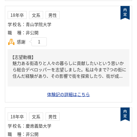
18年卒
文系
男性
学校名
：
青山学院大学
職種
：
非公開
感謝
1
【志望動機】
魅力ある街造りと人々の暮らしに貢献したいという思いか
ら総合デベロッパーを志望しました。私は今まで7つの街に
住んだ経験があり、その影響で街を探索したり、街が成...
体験記の詳細はこちら
18年卒
文系
男性
学校名
：
慶應義塾大学
職種
：
非公開