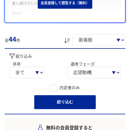
長し続けたいと考えたため
会員登録して閲覧する（無料）
理由2
街づくりを通じて人々の暮らしや幸せを豊かにしたい思いを、
貴社で実現したいと強く考えたから
理由3
44
全
件
地域の個性を活かし、ゼロベースで新たな価値を創り出す貴社
の街づくりに惹かれたから
絞り込み
学生の声を就職活動の参考にしましょう。
卒年
選考フェーズ
※AIを使用し、過去3年間のユーザー投稿を要約しています。実際
のユーザの投稿は下記の一覧からご確認ください。
内定者のみ
絞り込む
無料の会員登録すると