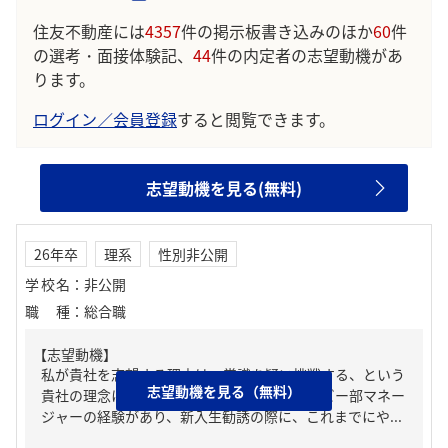
住友不動産には
4357
件の掲示板書き込みのほか
60
件
の選考・面接体験記、
44
件の内定者の志望動機があ
ります。
ログイン／会員登録
すると閲覧できます。
志望動機を見る(無料)
26年卒
理系
性別非公開
学校名
：
非公開
職種
：
総合職
【志望動機】
私が貴社を志望する理由は、常識を疑い挑戦する、という
志望動機を見る（無料）
貴社の理念に強く共感したからだ。私はラグビー部マネー
ジャーの経験があり、新入生勧誘の際に、これまでにや...