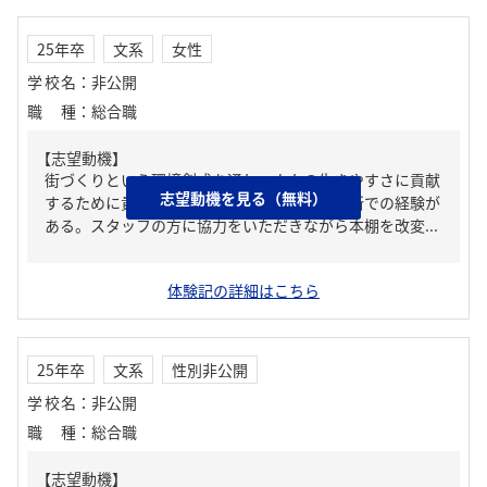
25年卒
文系
女性
学校名
：
非公開
職種
：
総合職
【志望動機】
街づくりという環境創成を通し、人々の生きやすさに貢献
志望動機を見る（無料）
するために貴社を志望する。背景に学童保育所での経験が
ある。スタッフの方に協力をいただきながら本棚を改変...
体験記の詳細はこちら
25年卒
文系
性別非公開
学校名
：
非公開
職種
：
総合職
【志望動機】