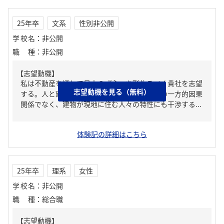
25年卒
文系
性別非公開
学校名
：
非公開
職種
：
非公開
【志望動機】
私は不動産を通して日本の『心』を形作るべく貴社を志望
志望動機を見る（無料）
する。人と建物の関係とは建築者から建物への一方的因果
関係でなく、建物が現地に住む人々の特性にも干渉する...
体験記の詳細はこちら
25年卒
理系
女性
学校名
：
非公開
職種
：
総合職
【志望動機】