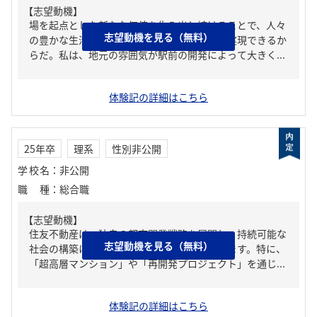
【志望動機】
場を起点とした新たな価値を生み出し続けることで、人々
志望動機を見る（無料）
の豊かな生活を支えたいという自身の想いを実現できるか
らだ。私は、地元の雰囲気が駅前の開発によって大きく...
体験記の詳細はこちら
25年卒
理系
性別非公開
学校名
：
非公開
職種
：
総合職
【志望動機】
住友不動産は、独自の都市開発戦略を展開し、持続可能な
志望動機を見る（無料）
社会の構築に取り組む姿勢に大変魅力を感じます。特に、
「超高層マンション」や「再開発プロジェクト」を通じ...
体験記の詳細はこちら