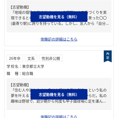
【志望動機】
「地域の個性を引き出す」という理想とする街づくりを実
志望動機を見る（無料）
現できると考え、貴社を志望した。私は生まれ育った〇〇
(最寄り駅)に誇りを持っている。しかし、友人から「自分...
体験記の詳細はこちら
26年卒
文系
性別非公開
学校名
：
東京都立大学
職種
：
総合職
【志望動機】
「住む人や訪れた人に幸せを届ける街を創る」という私の
志望動機を見る（無料）
夢を叶えるフィールドとして最適だと考えたからだ。私の
趣味は野球で、幼少期から何度も甲子園球場に足を運ん...
体験記の詳細はこちら