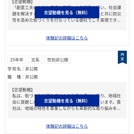
【志望動機】
「創意工夫によりお客様を笑顔にする開発を行い、社会課
志望動機を見る（無料）
題を解決する」という軸を、地域活性化を図ると共に防災
性を高めた街づくりを行なっている御社でこそ実現でき...
体験記の詳細はこちら
25年卒
文系
性別非公開
学校名
：
非公開
職種
：
非公開
【志望動機】
私は、街づくりを通じて人々の生活を豊かに彩り、地域社
志望動機を見る（無料）
会に貢献したいと考え、不動産業界を志望しています。貴
社は、地域の特性を尊重しながらも革新的な取り組みを...
体験記の詳細はこちら