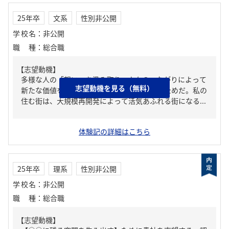
25年卒
文系
性別非公開
学校名
：
非公開
職種
：
総合職
【志望動機】
多様な人の「想い」を汲み取り、人々のつながりによって
志望動機を見る（無料）
新たな価値を生み出す空間創りに挑戦したいためだ。私の
住む街は、大規模再開発によって活気あふれる街になる...
体験記の詳細はこちら
25年卒
理系
性別非公開
学校名
：
非公開
職種
：
総合職
【志望動機】