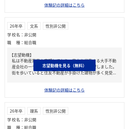
体験記の詳細はこちら
26年卒
文系
性別非公開
学校名
：
非公開
職種
：
総合職
【志望動機】
私は不動産業界を志望しており、日本を代表する大手不動
志望動機を見る（無料）
産会社の一つであったため、住友不動産を志望しました。
街を歩いていると住友不動産が手掛けた建物が多く見受...
体験記の詳細はこちら
26年卒
理系
性別非公開
学校名
：
非公開
職種
：
総合職