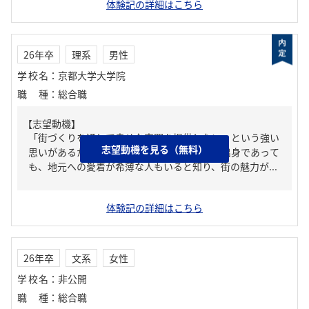
体験記の詳細はこちら
26年卒
理系
男性
学校名
：
京都大学大学院
職種
：
総合職
【志望動機】
「街づくりを通して幸せな空間を提供したい」という強い
志望動機を見る（無料）
思いがあるからだ。私は地方出身だが、都心出身であって
も、地元への愛着が希薄な人もいると知り、街の魅力が...
体験記の詳細はこちら
26年卒
文系
女性
学校名
：
非公開
職種
：
総合職