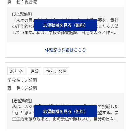
職種
：
総合職
【志望動機】
「人々の思い出になるものを創る」という私の夢を、貴社
志望動機を見る（無料）
の圧倒的な利益率と掛け合わせて効率よく達成したく志望
しています。私は、学校や商業施設、自宅で人々と作ら...
体験記の詳細はこちら
26年卒
理系
性別非公開
学校名
：
非公開
職種
：
非公開
【志望動機】
私は、人々が「この場所で働きたい」「この街で挑戦した
志望動機を見る（無料）
い」と思える空間を創りたいと考え、貴社を志望する。学
生生活を振り返ると、街の景色や賑わいが、自分の日々...