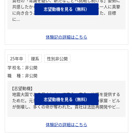
貴社の「常識を疑い、新たなことへ挑戦し続ける」姿勢に
共感したからだ。私は○の経験から組織の一人一人に真摯
志望動機を見る（無料）
に向き合うことで信頼関係を構築してきた。また、目標
に...
体験記の詳細はこちら
25年卒
理系
性別非公開
学校名
：
非公開
職種
：
非公開
【志望動機】
地震大国である日本において安心・安全・快適を提供する
志望動機を見る（無料）
ためだ。元旦に起きた能登半島地震では多くの家屋・ビル
が倒壊し、多くの命が奪われた。貴社は法廷再開発やビ...
体験記の詳細はこちら