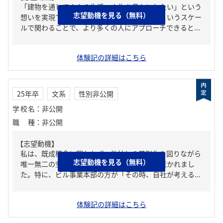
「建物を通して人々の生活・人生を豊かにしたい」という
志望動機を見る（無料）
想いを実現できるからだ。建物の中でも、街というスケー
ルで関わることで、より多くの人にアプローチできると...
体験記の詳細はこちら
25年卒
文系
性別非公開
学校名
：
非公開
職種
：
非公開
【志望動機】
私は、既成概念に囚われず、他社との差別化を図りながら
志望動機を見る（無料）
唯一無二の空間を創り出す貴社の姿勢に強く惹かれまし
た。特に、ビル事業本部の方が「その時、自社が考える...
体験記の詳細はこちら