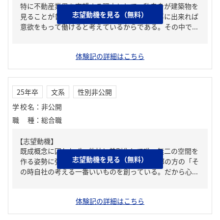
特に不動産業界を志望する理由として、私自身が建築物を
志望動機を見る（無料）
見ることが昔から趣味であり、その趣味を仕事に出来れば
意欲をもって働けると考えているからである。その中で...
体験記の詳細はこちら
25年卒
文系
性別非公開
学校名
：
非公開
職種
：
総合職
【志望動機】
既成概念に囚われず、他社と差別化して唯一無二の空間を
志望動機を見る（無料）
作る姿勢に強く惹かれたからだ。ビル事業本部の方の「そ
の時自社の考える一番いいものを創っている。だから心...
体験記の詳細はこちら