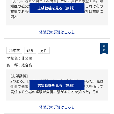
【○○に残る空間を生み出す】ために貴社を志望する。認
知症の祖父が○○を流した経験が背景にある。これは心の
志望動機を見る（無料）
故郷である○○に触れ感激したためだった。貴社は前例に
囚わ...
体験記の詳細はこちら
25年卒
理系
男性
学校名
：
非公開
職種
：
総合職
【志望動機】
2つある。1つ目は少数精鋭の環境が魅力的だからだ。私は
志望動機を見る（無料）
仕事で他者に負けない自信を持ちたい。学生生活を通して
責任ある立場の経験が自信に繋がることを知った。その...
体験記の詳細はこちら