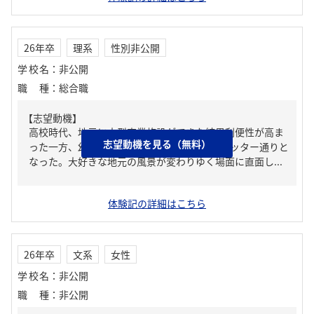
26年卒
理系
性別非公開
学校名
：
非公開
職種
：
総合職
【志望動機】
高校時代、地元に大型商業施設ができた結果利便性が高ま
志望動機を見る（無料）
った一方、幼い頃から足?く通う商店街がシャッター通りと
なった。大好きな地元の風景が変わりゆく場面に直面し...
体験記の詳細はこちら
26年卒
文系
女性
学校名
：
非公開
職種
：
非公開