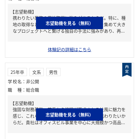
【志望動機】
携わりたい業務の用地取得に強みがあるからだ。特に、種
志望動機を見る（無料）
地の取得など泥臭い努力を重ね、小さな土地を集めて大き
なプロジェクトへと繋げる独自の手法に強みがあり、再...
体験記の詳細はこちら
25年卒
文系
男性
学校名
：
非公開
職種
：
総合職
【志望動機】
強固な財務基盤、若手から挑戦が要求される社風に魅力を
志望動機を見る（無料）
感じ、これらを活かし新規アセットの開発に携わりたいか
らだ。貴社はオフィスビル事業を中心に大規模かつ高品...