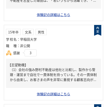
不動産を志望した理由は、・若いうちから活躍でき、・...
体験記の詳細はこちら
15年卒
文系
男性
学校名
：
早稲田大学
職種
：
非公開
感謝
3
【志望動機】
（1）会社の強み野村不動産は他社と比較し、製作から管
理・運営まで自社で一貫体制を持っている。その一貫体制
から由来し、お客さまの声を非常に重視する顧客志向が...
体験記の詳細はこちら