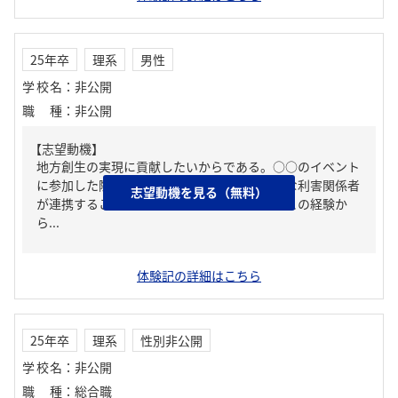
25年卒
理系
男性
学校名
：
非公開
職種
：
非公開
【志望動機】
地方創生の実現に貢献したいからである。○○のイベント
に参加した際に、地方創成においては、様々な利害関係者
志望動機を見る（無料）
が連携することが重要であることを学んだ。この経験か
ら...
体験記の詳細はこちら
25年卒
理系
性別非公開
学校名
：
非公開
職種
：
総合職