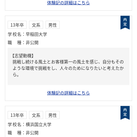
体験記の詳細はこちら
13年卒
文系
男性
学校名
：
早稲田大学
職種
：
非公開
【志望動機】
挑戦し続ける風土とお客様第一の風土を感じ、自分もその
ような環境で挑戦をし、人々のためになりたいと考えたか
ら。
体験記の詳細はこちら
13年卒
文系
男性
学校名
：
横浜国立大学
職種
：
非公開