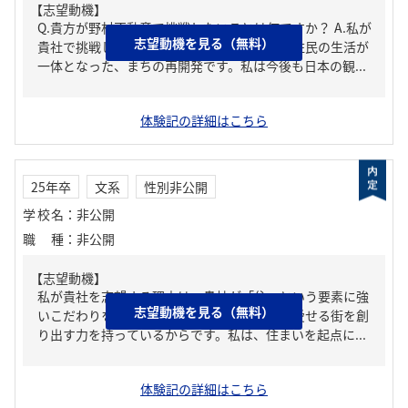
【志望動機】
Q.貴方が野村不動産で挑戦したいことは何ですか？ A.私が
志望動機を見る（無料）
貴社で挑戦したいことは、駅と観光地と地域住民の生活が
一体となった、まちの再開発です。私は今後も日本の観...
体験記の詳細はこちら
25年卒
文系
性別非公開
学校名
：
非公開
職種
：
非公開
【志望動機】
私が貴社を志望する理由は、貴社が「住」という要素に強
志望動機を見る（無料）
いこだわりを持ち、そこで暮らす人々が長く愛せる街を創
り出す力を持っているからです。私は、住まいを起点に...
体験記の詳細はこちら