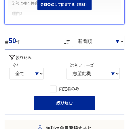
姿勢に強く共感したから。
会員登録して閲覧する（無料）
理由2
顧客視点で細部までこだわり、高品質・高付加価値な空間を提
供する点に惹かれたから。
理由3
50
全
件
若手から裁量を持ち、大規模プロジェクトに挑戦できる貴社の
環境で成長したいから。
絞り込み
学生の声を就職活動の参考にしましょう。
卒年
選考フェーズ
※AIを使用し、過去3年間のユーザー投稿を要約しています。実際
のユーザの投稿は下記の一覧からご確認ください。
内定者のみ
絞り込む
無料の会員登録すると