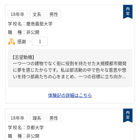
18年卒
文系
男性
学校名
：
慶應義塾大学
職種
：
非公開
感謝
1
【志望動機】
一つ一つの建物でなく街に役割を持たせた大規模都市開発
に夢を感じたからです。私は部活動の中で色々な意思や想
いを持つ部員たちの心をまとめ、一つの目標に立ち向か...
体験記の詳細はこちら
18年卒
理系
男性
学校名
：
京都大学
職種
：
非公開