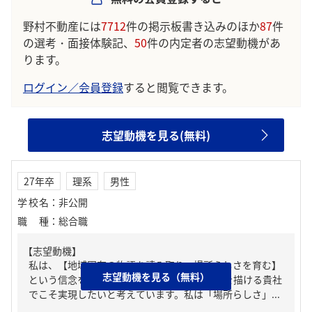
野村不動産には
7712
件の掲示板書き込みのほか
87
件
の選考・面接体験記、
50
件の内定者の志望動機があ
ります。
ログイン／会員登録
すると閲覧できます。
志望動機を見る(無料)
27年卒
理系
男性
学校名
：
非公開
職種
：
総合職
【志望動機】
私は、【地域固有の物語を読み取り、場所らしさを育む】
志望動機を見る（無料）
という信念を、事業の主体者として街の未来を描ける貴社
でこそ実現したいと考えています。私は「場所らしさ」...