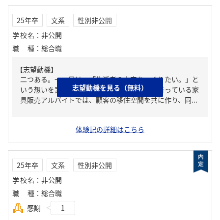
25年卒
文系
性別非公開
学校名
：
非公開
職種
：
総合職
【志望動機】
二つある。一つ目は、「生活者の未来をつくりたい。」と
志望動機を見る（無料）
いう想いを実現できると考えるからだ。現在行っている家
具販売アルバイトでは、顧客の移住空間を共に作り、同...
体験記の詳細はこちら
25年卒
文系
性別非公開
学校名
：
非公開
職種
：
総合職
感謝
1