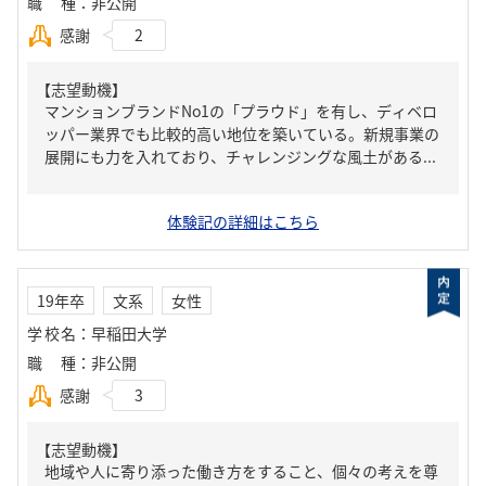
職種
：
非公開
感謝
2
【志望動機】
マンションブランドNo1の「プラウド」を有し、ディベロ
ッパー業界でも比較的高い地位を築いている。新規事業の
展開にも力を入れており、チャレンジングな風土がある...
体験記の詳細はこちら
19年卒
文系
女性
学校名
：
早稲田大学
職種
：
非公開
感謝
3
【志望動機】
地域や人に寄り添った働き方をすること、個々の考えを尊