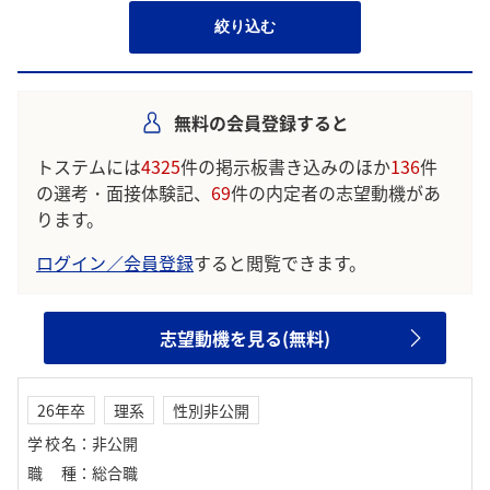
絞り込む
無料の会員登録すると
トステムには
4325
件の掲示板書き込みのほか
136
件
の選考・面接体験記、
69
件の内定者の志望動機があ
ります。
ログイン／会員登録
すると閲覧できます。
志望動機を見る(無料)
26年卒
理系
性別非公開
学校名
：
非公開
職種
：
総合職