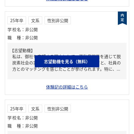
25年卒
文系
性別非公開
学校名
：
非公開
職種
：
非公開
【志望動機】
私は、御社を志望する理由として、不動産開発を通じて脱
志望動機を見る（無料）
炭素社会の実現を目指す事業スケールの大きさと、社員の
方とのマッチングを感じたことが挙げられます。特に、...
体験記の詳細はこちら
25年卒
文系
性別非公開
学校名
：
非公開
職種
：
非公開