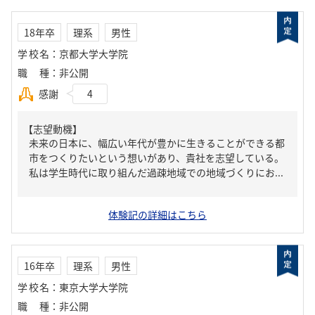
18年卒
理系
男性
学校名
：
京都大学大学院
職種
：
非公開
感謝
4
【志望動機】
未来の日本に、幅広い年代が豊かに生きることができる都
市をつくりたいという想いがあり、貴社を志望している。
私は学生時代に取り組んだ過疎地域での地域づくりにお...
体験記の詳細はこちら
16年卒
理系
男性
学校名
：
東京大学大学院
職種
：
非公開