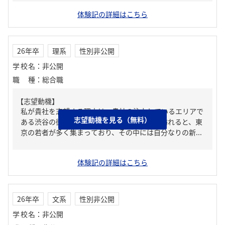
体験記の詳細はこちら
26年卒
理系
性別非公開
学校名
：
非公開
職種
：
総合職
【志望動機】
私が貴社を志望する理由は、貴社の注力しているエリアで
志望動機を見る（無料）
ある渋谷の街が好きだからです。渋谷の街を訪れると、東
京の若者が多く集まっており、その中には自分なりの新...
体験記の詳細はこちら
26年卒
文系
性別非公開
学校名
：
非公開