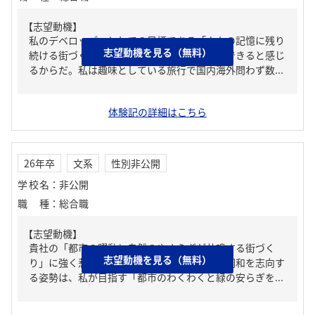
【志望動機】
私のデベロッパーとしての目標である「人々の記憶に残り
志望動機を見る（無料）
続ける街づくりがしたい」という想いを実現できると感じ
るからだ。私は趣味としている旅行で国内海外問わず数...
体験記の詳細はこちら
26年卒
文系
性別非公開
学校名
：
非公開
職種
：
総合職
【志望動機】
貴社の「都市の躍動と自然のやすらぎが共鳴する街づく
志望動機を見る（無料）
り」に強く惹かれる。都市機能と自然環境の調和を志向す
る姿勢は、私が目指す「都市のわくわくと緑の安らぎを...