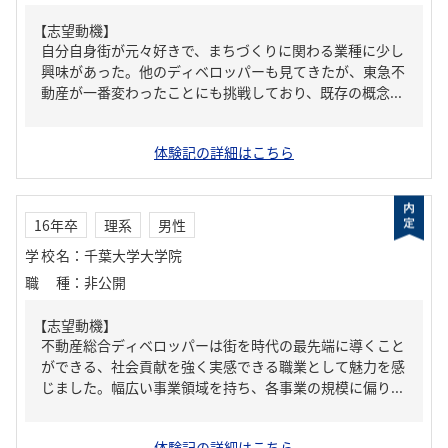
【志望動機】
自分自身街が元々好きで、まちづくりに関わる業種に少し
興味があった。他のディベロッパーも見てきたが、東急不
動産が一番変わったことにも挑戦しており、既存の概念...
体験記の詳細はこちら
16年卒
理系
男性
学校名
：
千葉大学大学院
職種
：
非公開
【志望動機】
不動産総合ディベロッパーは街を時代の最先端に導くこと
ができる、社会貢献を強く実感できる職業として魅力を感
じました。幅広い事業領域を持ち、各事業の規模に偏り...
体験記の詳細はこちら