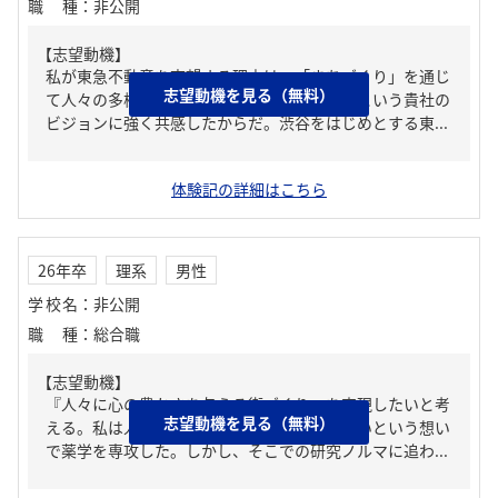
職種
：
非公開
【志望動機】
私が東急不動産を志望する理由は、「まちづくり」を通じ
志望動機を見る（無料）
て人々の多様なライフスタイルを豊かにするという貴社の
ビジョンに強く共感したからだ。渋谷をはじめとする東...
体験記の詳細はこちら
26年卒
理系
男性
学校名
：
非公開
職種
：
総合職
【志望動機】
『人々に心の豊かさを与える街づくり』を実現したいと考
志望動機を見る（無料）
える。私は人々の健康を新薬の開発で支えたいという想い
で薬学を専攻した。しかし、そこでの研究ノルマに追わ...