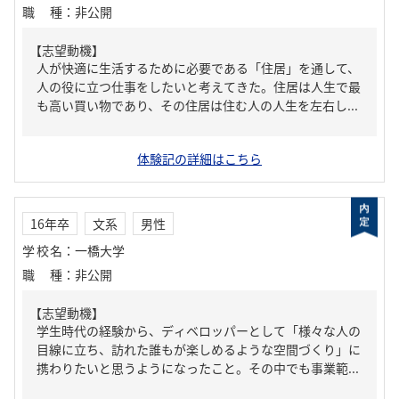
職種
：
非公開
【志望動機】
人が快適に生活するために必要である「住居」を通して、
人の役に立つ仕事をしたいと考えてきた。住居は人生で最
も高い買い物であり、その住居は住む人の人生を左右し...
体験記の詳細はこちら
16年卒
文系
男性
学校名
：
一橋大学
職種
：
非公開
【志望動機】
学生時代の経験から、ディベロッパーとして「様々な人の
目線に立ち、訪れた誰もが楽しめるような空間づくり」に
携わりたいと思うようになったこと。その中でも事業範...