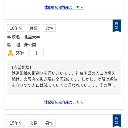
体験記の詳細はこちら
16年卒
理系
男性
学校名
：
北里大学
職種
：
非公開
感謝
1
【志望動機】
鉄道沿線の街創りを行いたいです．神奈川県の人口は増え
続け，大阪府を抜き現在全国2位です．しかし，以降は順位
を守りつつ人口は減っていくと言われています．その際...
体験記の詳細はこちら
15年卒
文系
男性