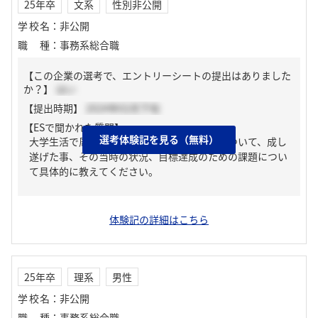
25年卒
文系
性別非公開
学校名
：
非公開
職種
：
事務系総合職
【この企業の選考で、エントリーシートの提出はありました
か？】
はい
【提出時期】
2024年02月下旬
【ESで聞かれた質問】
選考体験記を見る（無料）
大学生活で周囲と協力して成し遂げたことについて、成し
遂げた事、その当時の状況、目標達成のための課題につい
て具体的に教えてください。
体験記の詳細はこちら
25年卒
理系
男性
学校名
：
非公開
職種
：
事務系総合職