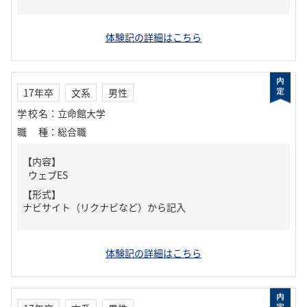
体験記の詳細はこちら
17年卒
文系
男性
学校名
：
立命館大学
職種
：
総合職
【内容】
ウェブES
【形式】
ナビサイト（リクナビなど）から記入
体験記の詳細はこちら