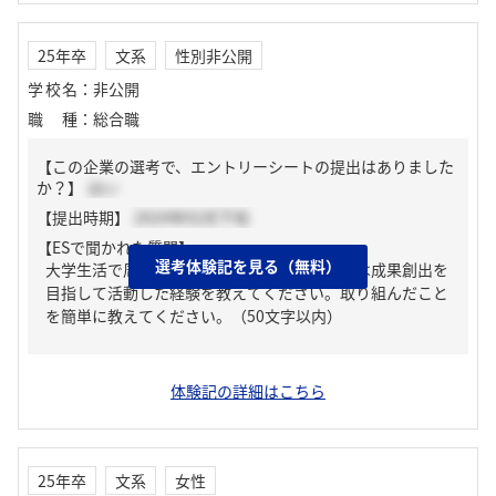
25年卒
文系
性別非公開
学校名
：
非公開
職種
：
総合職
【この企業の選考で、エントリーシートの提出はありました
か？】
はい
【提出時期】
2024年02月下旬
【ESで聞かれた質問】
選考体験記を見る（無料）
大学生活で周囲の人と協力して課題解決または成果創出を
目指して活動した経験を教えてください。取り組んだこと
を簡単に教えてください。（50文字以内）
体験記の詳細はこちら
25年卒
文系
女性