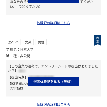
あなたの持ち味とそれを発揮したシーンを教えてくださ
い。（200文字以内）
体験記の詳細はこちら
25年卒
文系
男性
学校名
：
日本大学
職種
：
非公開
【この企業の選考で、エントリーシートの提出はありました
か？】
はい
【提出時期】
2024年03月中旬
選考体験記を見る（無料）
【ESで聞かれた質問】
志望動機
体験記の詳細はこちら