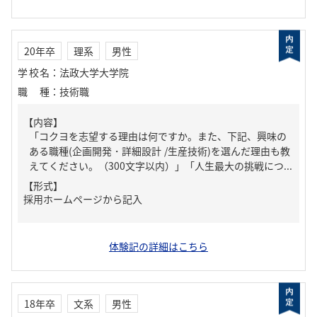
20年卒
理系
男性
学校名
：
法政大学大学院
職種
：
技術職
【内容】
「コクヨを志望する理由は何ですか。また、下記、興味の
ある職種(企画開発・詳細設計 /生産技術)を選んだ理由も教
えてください。（300文字以内）」「人生最大の挑戦につ...
【形式】
採用ホームページから記入
体験記の詳細はこちら
18年卒
文系
男性