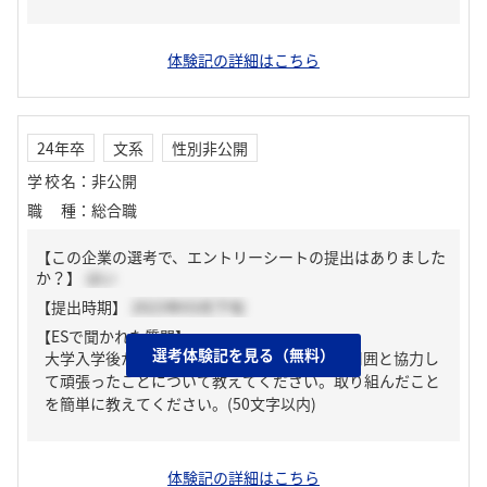
体験記の詳細はこちら
24年卒
文系
性別非公開
学校名
：
非公開
職種
：
総合職
【この企業の選考で、エントリーシートの提出はありました
か？】
はい
【提出時期】
2023年03月下旬
【ESで聞かれた質問】
選考体験記を見る（無料）
大学入学後から現在までにおいて、あなたが周囲と協力し
て頑張ったことについて教えてください。取り組んだこと
を簡単に教えてください。(50文字以内)
体験記の詳細はこちら