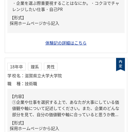
・企業を選ぶ際重要視することはなにか。・コクヨでチャ
レンジしたい仕事・自己PR
【形式】
採用ホームページから記入
体験記の詳細はこちら
18年卒
理系
男性
学校名
：
滋賀県立大学大学院
職種
：
技術職
【内容】
①企業や仕事を選択する上で、あなたが大事にしている価
値観や軸について記述してください。また、企業のどんな
部分を見て、自分の価値観や軸に合っていると思うか教...
【形式】
採用ホームページから記入