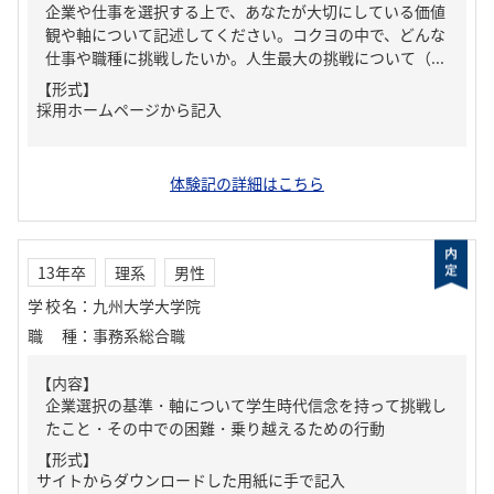
企業や仕事を選択する上で、あなたが大切にしている価値
観や軸について記述してください。コクヨの中で、どんな
仕事や職種に挑戦したいか。人生最大の挑戦について（...
【形式】
採用ホームページから記入
体験記の詳細はこちら
13年卒
理系
男性
学校名
：
九州大学大学院
職種
：
事務系総合職
【内容】
企業選択の基準・軸について学生時代信念を持って挑戦し
たこと・その中での困難・乗り越えるための行動
【形式】
サイトからダウンロードした用紙に手で記入