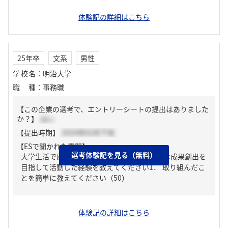
体験記の詳細はこちら
25年卒
文系
男性
学校名
：
明治大学
職種
：
事務職
【この企業の選考で、エントリーシートの提出はありました
か？】
はい
【提出時期】
2024年02月下旬
【ESで聞かれた質問】
選考体験記を見る（無料）
大学生活で周囲の人と協力して課題解決または成果創出を
目指して活動した経験を教えてください1． 取り組んだこ
とを簡単に教えてください（50）
体験記の詳細はこちら