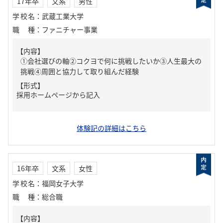
17年卒
文系
男性
学校名
：
武蔵工業大学
職種
：
ファニチャー事業
【内容】
①会社選びの軸②コクヨで何に挑戦したいか③人生最大の
挑戦④周囲と協力して取り組んだ経験
【形式】
採用ホームページから記入
体験記の詳細はこちら
16年卒
文系
女性
学校名
：
福岡女子大学
職種
：
総合職
【内容】