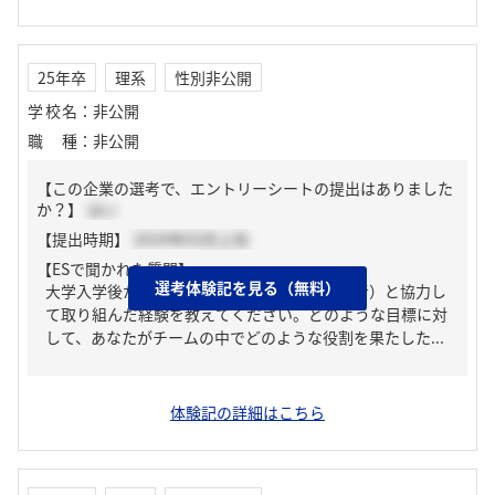
25年卒
理系
性別非公開
学校名
：
非公開
職種
：
非公開
【この企業の選考で、エントリーシートの提出はありました
か？】
はい
【提出時期】
2024年03月上旬
【ESで聞かれた質問】
選考体験記を見る（無料）
大学入学後から現在までにおいて、周囲（他者）と協力し
て取り組んだ経験を教えてください。どのような目標に対
して、あなたがチームの中でどのような役割を果たした...
体験記の詳細はこちら