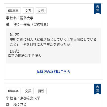
08年卒
文系
女性
学校名
：
龍谷大学
職種
：
一般職（契約社員）
【内容】
説明会後に記入「就職活動としていく上で大切にしている
こと」「何を目標に大学生活を送ったか」
【形式】
指定の用紙に手で記入
体験記の詳細はこちら
08年卒
文系
男性
学校名
：
京都産業大学
職種
：
営業