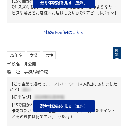
【ESで聞かれた質問】
選考体験記を見る（無料）
Q1.スズキを志望した理由Q2.技術者としてどのようなサー
ビスや製品をお客様へお届けしたいかQ3.アピールポイント
体験記の詳細はこちら
25年卒
文系
男性
学校名
：
非公開
職種
：
事務系総合職
【この企業の選考で、エントリーシートの提出はありました
か？】
はい
【提出時期】
2024年01月中旬
【ESで聞かれた質問】
選考体験記を見る（無料）
◆あなたがスズキを志望する上で、最も重視したポイント
とその理由は何ですか。（400字）