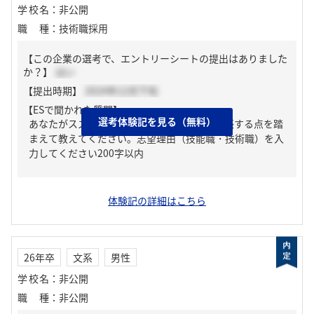
学校名
：
非公開
職種
：
技術職採用
【この企業の選考で、エントリーシートの提出はありました
か？】
はい
【提出時期】
2024年12月下旬
【ESで聞かれた質問】
選考体験記を見る（無料）
あなたがスズキを志望する理由について、共感する点を踏
まえて教えてください。志望理由（技能職・技術職）を入
力してください200字以内
体験記の詳細はこちら
26年卒
文系
男性
学校名
：
非公開
職種
：
非公開