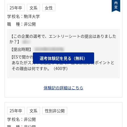
25年卒
文系
女性
学校名
：
駒澤大学
職種
：
非公開
【この企業の選考で、エントリーシートの提出はありました
か？】
はい
【提出時期】
2024年03月中旬
【ESで聞かれた質問】
選考体験記を見る（無料）
あなたがスズキを志望する上で、最も重視したポイントと
その理由は何ですか。（400字）
体験記の詳細はこちら
25年卒
文系
性別非公開
学校名
：
非公開
職種
：
非公開