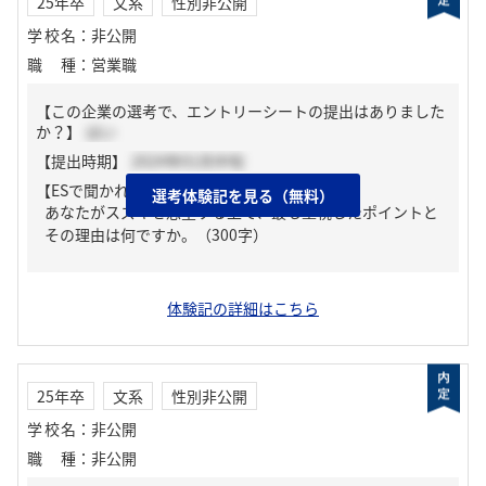
25年卒
文系
性別非公開
学校名
：
非公開
職種
：
営業職
【この企業の選考で、エントリーシートの提出はありました
か？】
はい
【提出時期】
2024年01月中旬
【ESで聞かれた質問】
選考体験記を見る（無料）
あなたがスズキを志望する上で、最も重視したポイントと
その理由は何ですか。（300字）
体験記の詳細はこちら
25年卒
文系
性別非公開
学校名
：
非公開
職種
：
非公開