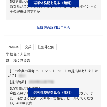
【ESで聞かれた質問】
選考体験記を見る（無料）
あなたがスズキを志望する上で、最も重視したポイントと
その理由は何ですか。
体験記の詳細はこちら
26年卒
文系
性別非公開
学校名
：
非公開
職種
：
営業職
【この企業の選考で、エントリーシートの提出はありました
か？】
はい
【提出時期】
2024年11月下旬
【ESで聞かれた質問】
選考体験記を見る（無料）
今回応募いただく職種の志望理由を教えてください。ま
た、活かせる経験・スキル・資格をアピールしてくださ
い。400字以内