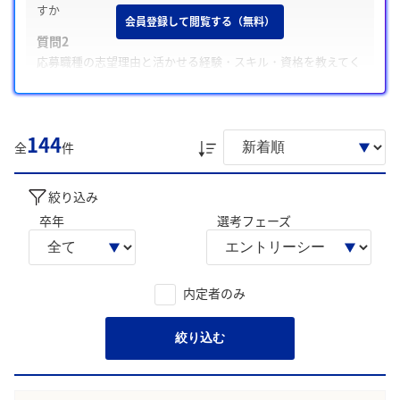
すか
会員登録して閲覧する（無料）
質問2
応募職種の志望理由と活かせる経験・スキル・資格を教えてく
ださい
質問3
これまでの人生で最も高い目標に挑戦した経験とその結果を教
144
全
えてください
件
また、学生は主に「新興国市場での現地ニーズに応じた価値
絞り込み
提供志向」、「消費者目線重視の小型車開発への強い共感姿
勢」について回答に含める傾向が多く見られました。
卒年
選考フェーズ
学生の声を就職活動の参考にしましょう。
※AIを使用し、過去3年間のユーザー投稿を要約しています。実際
のユーザの投稿は下記の一覧からご確認ください。
内定者のみ
絞り込む