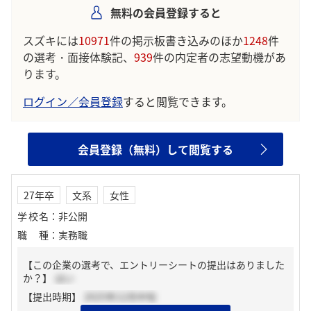
無料の会員登録すると
スズキには
10971
件の掲示板書き込みのほか
1248
件
の選考・面接体験記、
939
件の内定者の志望動機があ
ります。
ログイン／会員登録
すると閲覧できます。
会員登録（無料）して閲覧する
27年卒
文系
女性
学校名
：
非公開
職種
：
実務職
【この企業の選考で、エントリーシートの提出はありました
か？】
はい
【提出時期】
2025年12月中旬