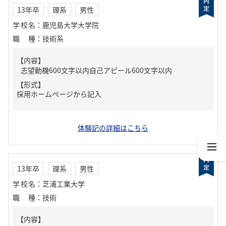
13年卒
理系
男性
学校名
：
鹿児島大学大学院
職種
：
技術系
【内容】
志望動機600文字以内自己アピール600文字以内
【形式】
採用ホームページから記入
体験記の詳細はこちら
13年卒
理系
男性
学校名
：
芝浦工業大学
職種
：
技術
【内容】