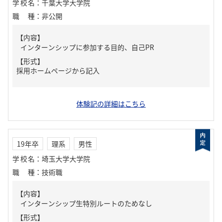
学校名
：
千葉大学大学院
職種
：
非公開
【内容】
インターンシップに参加する目的、自己PR
【形式】
採用ホームページから記入
体験記の詳細はこちら
19年卒
理系
男性
学校名
：
埼玉大学大学院
職種
：
技術職
【内容】
インターンシップ生特別ルートのためなし
【形式】