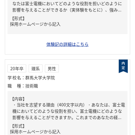
なたは富士電機においてどのような役割を担いどのように
影響を与えることができるか（実体験をもとに）、強み...
【形式】
採用ホームページから記入
体験記の詳細はこちら
20年卒
理系
男性
学校名
：
群馬大学大学院
職種
：
技術職
【内容】
・当社を志望する理由（400文字以内）・あなたは、富士電
機においてどのような役割を担い、富士電機にどのような
影響を与えることができますか。これまでのあなたの経...
【形式】
採用ホームページから記入