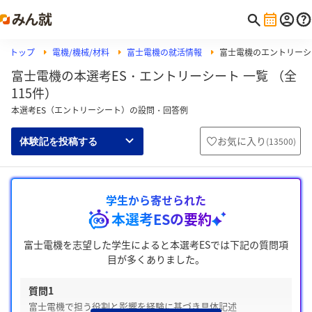
トップ
電機/機械/材料
富士電機の就活情報
富士電機のエントリーシ
富士電機の本選考ES・エントリーシート 一覧 （全
115件）
本選考ES（エントリーシート）の設問・回答例
お気に入り
(
13500
)
体験記を投稿する
学生から寄せられた
本選考ESの要約
富士電機を志望した学生によると本選考ESでは下記の質問項
目が多くありました。
質問1
富士電機で担う役割と影響を経験に基づき具体記述