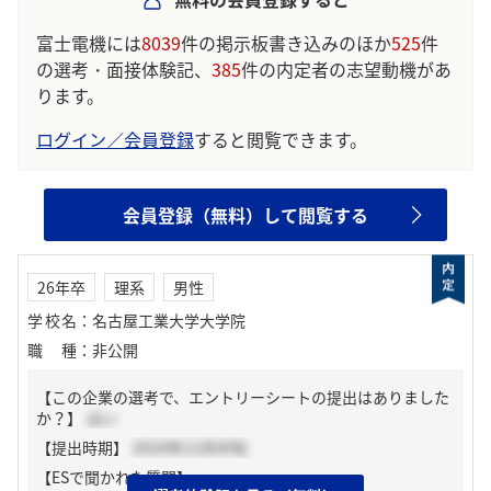
富士電機には
8039
件の掲示板書き込みのほか
525
件
の選考・面接体験記、
385
件の内定者の志望動機があ
ります。
ログイン／会員登録
すると閲覧できます。
会員登録（無料）して閲覧する
26年卒
理系
男性
学校名
：
名古屋工業大学大学院
職種
：
非公開
【この企業の選考で、エントリーシートの提出はありました
か？】
はい
【提出時期】
2024年11月中旬
【ESで聞かれた質問】