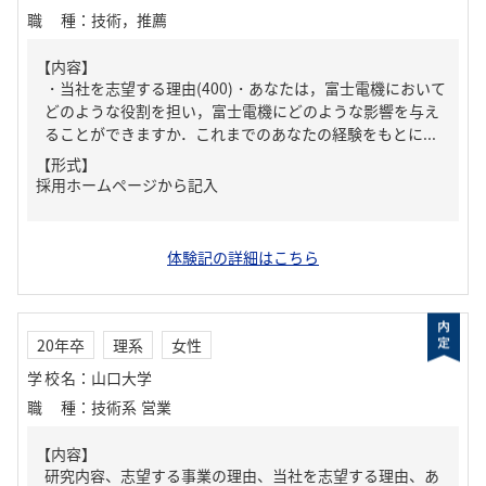
職種
：
技術，推薦
【内容】
・当社を志望する理由(400)・あなたは，富士電機において
どのような役割を担い，富士電機にどのような影響を与え
ることができますか．これまでのあなたの経験をもとに...
【形式】
採用ホームページから記入
体験記の詳細はこちら
20年卒
理系
女性
学校名
：
山口大学
職種
：
技術系 営業
【内容】
研究内容、志望する事業の理由、当社を志望する理由、あ