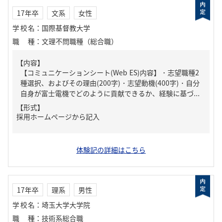
17年卒
文系
女性
学校名
：
国際基督教大学
職種
：
文理不問職種（総合職）
【内容】
【コミュニケーションシート(Web ES)内容】・志望職種2
種選択、およびその理由(200字)・志望動機(400字)・自分
自身が富士電機でどのように貢献できるか、経験に基づ...
【形式】
採用ホームページから記入
体験記の詳細はこちら
17年卒
理系
男性
学校名
：
埼玉大学大学院
職種
：
技術系総合職