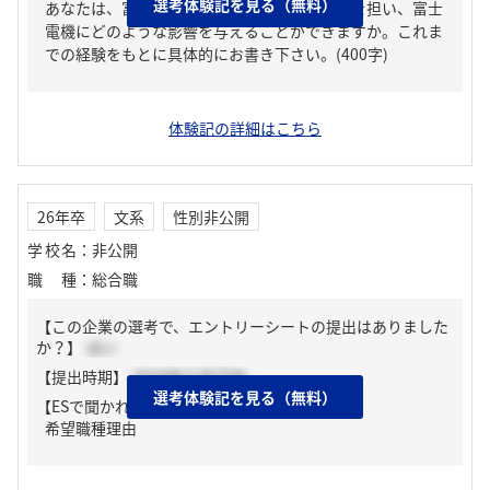
選考体験記を見る（無料）
あなたは、富士電機においてどのような役割を担い、富士
電機にどのような影響を与えることができますか。これま
での経験をもとに具体的にお書き下さい。(400字)
体験記の詳細はこちら
26年卒
文系
性別非公開
学校名
：
非公開
職種
：
総合職
【この企業の選考で、エントリーシートの提出はありました
か？】
はい
【提出時期】
2024年11月下旬
選考体験記を見る（無料）
【ESで聞かれた質問】
希望職種理由