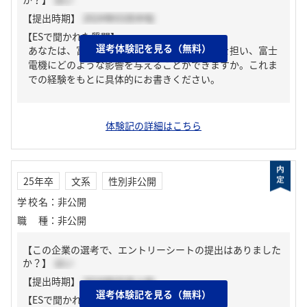
【提出時期】
2024年03月中旬
【ESで聞かれた質問】
選考体験記を見る（無料）
あなたは、富士電機においてどのような役割を担い、富士
電機にどのような影響を与えることができますか。これま
での経験をもとに具体的にお書きください。
体験記の詳細はこちら
25年卒
文系
性別非公開
学校名
：
非公開
職種
：
非公開
【この企業の選考で、エントリーシートの提出はありました
か？】
はい
【提出時期】
2024年05月上旬
選考体験記を見る（無料）
【ESで聞かれた質問】