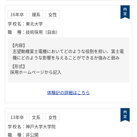
16年卒
理系
女性
学校名
：
東北大学
職種
：
技術採用（自由）
【内容】
志望動機富士電機においてどのような役割を担い、富士電
機にどのような影響を与えることができるか強みと弱み
【形式】
採用ホームページから記入
体験記の詳細はこちら
13年卒
文系
女性
学校名
：
神戸大学大学院
職種
：
非公開