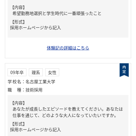
【内容】
希望勤務地選択と学生時代に一番頑張ったこと
【形式】
採用ホームページから記入
体験記の詳細はこちら
09年卒
理系
女性
学校名
：
名古屋工業大学
職種
：
技術採用
【内容】
あなたが成長したエピソードを教えてください。あなたは
仕事を通じて、どのような大人になっていたいですか。
【形式】
採用ホームページから記入