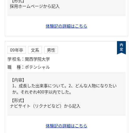
【形式】
採用ホームページから記入
体験記の詳細はこちら
09年卒
文系
男性
学校名
：
関西学院大学
職種
：
ポテンシャル
【内容】
1、成長した出来事について。2、どんな人物になりたい
か。それぞれ400字以内でした。
【形式】
ナビサイト（リクナビなど）から記入
体験記の詳細はこちら