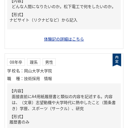
【内容】
どんな人間になりたいのか。松下電工で何をしたいのか。
【形式】
ナビサイト（リクナビなど）から記入
体験記の詳細はこちら
08年卒
理系
男性
学校名
：
岡山大学大学院
職種
：
技術採用 情報
【内容】
面接直前にA4用紙履歴書と類似の内容を記述する。内容
は、（文章）志望動機や大学時代に熱中したこと（箇条書
き）学歴、スポーツ（サークル）、研究
【形式】
履歴書のみ