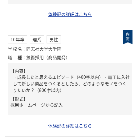
体験記の詳細はこちら
10年卒
理系
男性
学校名
：
同志社大学大学院
職種
：
技術採用（商品開発）
【内容】
・成長したと思えるエピソード（400字以内）・電工に入社
して新しい商品をつくるとしたら、どのようなモノをつく
りたいか？（800字以内）
【形式】
採用ホームページから記入
体験記の詳細はこちら