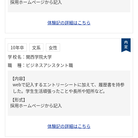
採用ホームページから記入
体験記の詳細はこちら
10年卒
文系
女性
学校名
：
関西学院大学
職種
：
ビジネスアシスタント職
【内容】
webで記入するエントリーシートに加えて、履歴書を持参
した。学生生活頑張ったことや長所や短所など。
【形式】
採用ホームページから記入
体験記の詳細はこちら