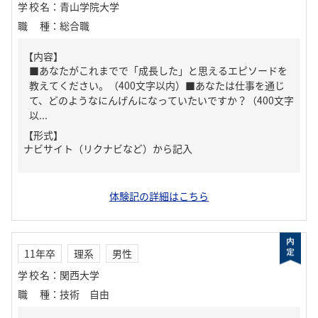
学校名
：
青山学院大学
職種
：
総合職
【内容】
■あなたがこれまでで「成長した」と思えるエピソードを
教えてください。（400文字以内）■あなたは仕事を通じ
て、どのようなにんげんになっていたいですか？（400文字
以...
【形式】
ナビサイト（リクナビなど）から記入
体験記の詳細はこちら
11年卒
理系
男性
学校名
：
関西大学
職種
：
技術 自由