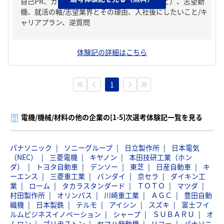
自己PR、ガクチカ（学生時代に力を入れたこと）、志望動
機、就活の軸/志望業界とその理由、入社後にしたいこと/キ
ャリアプラン、逆質問
体験記の詳細はこちら
1
電機/機械/材料の他の企業の[1-5]次選考体験記一覧を見る
パナソニック
ソニーグループ
日立製作所
日本電気
（NEC）
三菱電機
キヤノン
本田技研工業（ホン
ダ）
トヨタ自動車
デンソー
東芝
日産自動車
キ
ーエンス
三菱重工業
バンダイ
京セラ
ダイキン工
業
ローム
タカラスタンダード
ＴＯＴＯ
マツダ
村田製作所
オリンパス
川崎重工業
ＡＧＣ
豊田自動
織機
日本製鉄
テルモ
アイシン
スズキ
富士フイ
ルムビジネスイノベーション
シャープ
ＳＵＢＡＲＵ
オ
ムロン
ブリヂストン
ヤマハ発動機
リコー
パナソニ