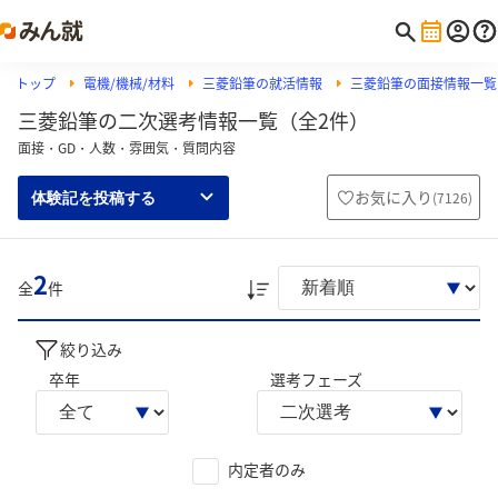
トップ
電機/機械/材料
三菱鉛筆の就活情報
三菱鉛筆の面接情報一覧
三菱鉛筆の二次選考情報一覧（全2件）
面接・GD・人数・雰囲気・質問内容
お気に入り
(
7126
)
体験記を投稿する
2
全
件
絞り込み
卒年
選考フェーズ
内定者のみ