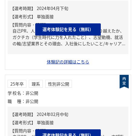
【質問内容・課題】
選考体験記を見る（無料）
自己PR、人生の中で大きな挫折経験。どう乗り越えたか、
ガクチカ（学生時代に力を入れたこと）、志望動機、就活
の軸/志望業界とその理由、入社後にしたいこと/キャリア...
体験記の詳細はこちら
25年卒
理系
性別非公開
学校名
：
非公開
職種
：
非公開
【質問内容・課題】
選考体験記を見る（無料）