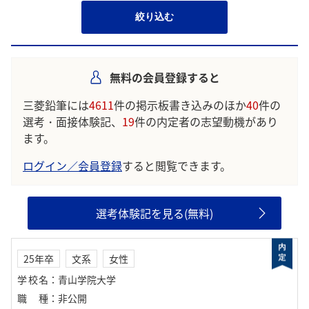
絞り込む
無料の会員登録すると
三菱鉛筆には
4611
件の掲示板書き込みのほか
40
件の
選考・面接体験記、
19
件の内定者の志望動機があり
ます。
ログイン／会員登録
すると閲覧できます。
選考体験記を見る(無料)
25年卒
文系
女性
学校名
：
青山学院大学
職種
：
非公開