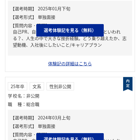
【質問内容・課題】
選考体験記を見る（無料）
自己PR、自分の強み/弱み、周りからどんな人といわれ
る？、人生の中で大きな挫折経験。どう乗り越えたか、志
望動機、入社後にしたいこと/キャリアプラン
体験記の詳細はこちら
25年卒
文系
性別非公開
学校名
：
非公開
職種
：
総合職
【質問内容・課題】
選考体験記を見る（無料）