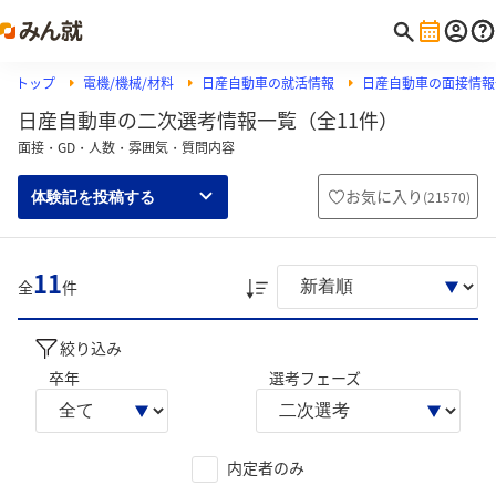
トップ
電機/機械/材料
日産自動車の就活情報
日産自動車の面接情報
日産自動車の二次選考情報一覧（全11件）
面接・GD・人数・雰囲気・質問内容
お気に入り
(
21570
)
体験記を投稿する
11
全
件
絞り込み
卒年
選考フェーズ
内定者のみ