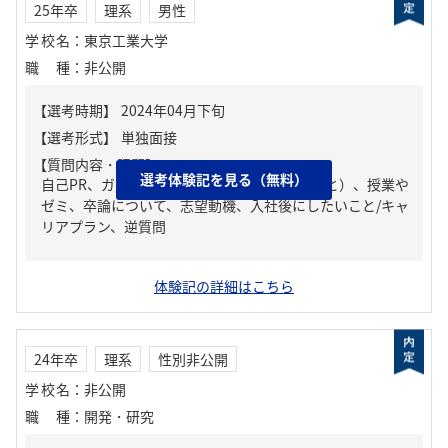
25年卒
理系
男性
学校名
：
東京工業大学
職種
：
非公開
【質問内容・課題】
選考体験記を見る（無料）
自己PR、ガクチカ（学生時代に力を入れたこと）、授業や
ゼミ、卒論について、志望動機、入社後にしたいこと/キャ
リアプラン、逆質問
体験記の詳細はこちら
24年卒
理系
性別非公開
学校名
：
非公開
職種
：
開発・研究