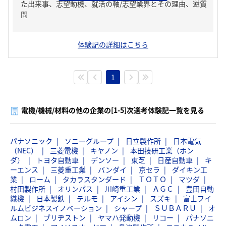
た出来事、志望動機、就活の軸/志望業界とその理由、逆質
問
体験記の詳細はこちら
1
電機/機械/材料の他の企業の[1-5]次選考体験記一覧を見る
パナソニック
ソニーグループ
日立製作所
日本電気
（NEC）
三菱電機
キヤノン
本田技研工業（ホン
ダ）
トヨタ自動車
デンソー
東芝
日産自動車
キ
ーエンス
三菱重工業
バンダイ
京セラ
ダイキン工
業
ローム
タカラスタンダード
ＴＯＴＯ
マツダ
村田製作所
オリンパス
川崎重工業
ＡＧＣ
豊田自動
織機
日本製鉄
テルモ
アイシン
スズキ
富士フイ
ルムビジネスイノベーション
シャープ
ＳＵＢＡＲＵ
オ
ムロン
ブリヂストン
ヤマハ発動機
リコー
パナソニ