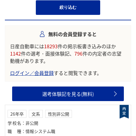
絞り込む
無料の会員登録すると
日産自動車には
18293
件の掲示板書き込みのほか
1142
件の選考・面接体験記、
796
件の内定者の志望
動機があります。
ログイン／会員登録
すると閲覧できます。
選考体験記を見る(無料)
26年卒
文系
性別非公開
学校名
：
非公開
職種
：
情報システム職