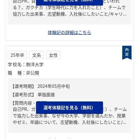
自己PR、自分の強み/弱み、周りからどんな人といわれ
る？、ガクチカ（学生時代に力を入れたこと）、チームで
協力した出来事、志望動機、入社後にしたいこと/キャリ...
体験記の詳細はこちら
25年卒
文系
女性
学校名
：
駒澤大学
職種
：
非公開
【質問内容・課題】
選考体験記を見る（無料）
自己PR、ガクチカ（学生時代に力を入れたこと）、チーム
で協力した出来事、なぜ今の大学、学部を選んだか、授業
やゼミ、卒論について、志望動機、入社後にしたいこと/...