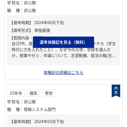
学校名
：
非公開
職種
：
非公開
【質問内容・課題】
選考体験記を見る（無料）
自己PR、周りからどんな人といわれる？、ガクチカ（学生
時代に力を入れたこと）、なぜ今の大学、学部を選んだ
か、授業やゼミ、卒論について、志望動機、就活の軸/志...
体験記の詳細はこちら
25年卒
理系
男性
学校名
：
非公開
職種
：
情報システム部門