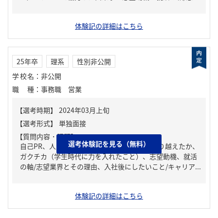
体験記の詳細はこちら
25年卒
理系
性別非公開
学校名
：
非公開
職種
：
事務職 営業
【質問内容・課題】
選考体験記を見る（無料）
自己PR、人生の中で大きな挫折経験。どう乗り越えたか、
ガクチカ（学生時代に力を入れたこと）、志望動機、就活
の軸/志望業界とその理由、入社後にしたいこと/キャリア...
体験記の詳細はこちら