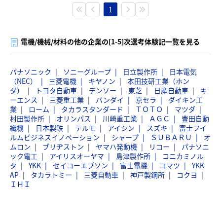
1
電機/機械/材料の他の企業の[1-5]次選考体験記一覧を見る
パナソニック
ソニーグループ
日立製作所
日本電気
（NEC）
三菱電機
キヤノン
本田技研工業（ホン
ダ）
トヨタ自動車
デンソー
東芝
日産自動車
キ
ーエンス
三菱重工業
バンダイ
京セラ
ダイキン工
業
ローム
タカラスタンダード
ＴＯＴＯ
マツダ
村田製作所
オリンパス
川崎重工業
ＡＧＣ
豊田自動
織機
日本製鉄
テルモ
アイシン
スズキ
富士フイ
ルムビジネスイノベーション
シャープ
ＳＵＢＡＲＵ
オ
ムロン
ブリヂストン
ヤマハ発動機
リコー
パナソニ
ック電工
アイリスオーヤマ
島津製作所
コニカミノル
タ
YKK
セイコーエプソン
富士電機
コマツ
YKK
AP
タカラトミー
三菱自動車
神戸製鋼所
コクヨ
ＩＨＩ