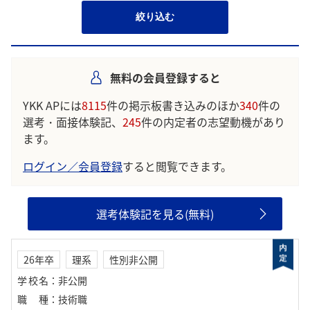
絞り込む
無料の会員登録すると
YKK APには
8115
件の掲示板書き込みのほか
340
件の
選考・面接体験記、
245
件の内定者の志望動機があり
ます。
ログイン／会員登録
すると閲覧できます。
選考体験記を見る(無料)
26年卒
理系
性別非公開
学校名
：
非公開
職種
：
技術職