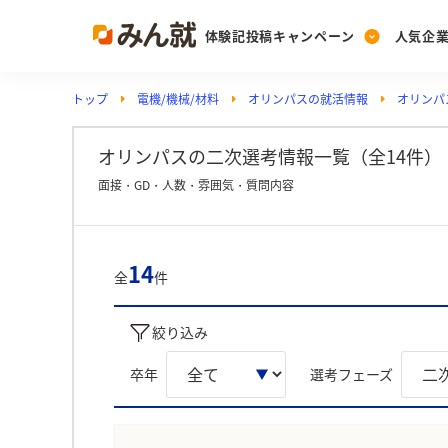
体験記投稿キャンペーン
人気企
トップ
電機/機械/材料
オリンパスの就活情報
オリンパ
Post
Ranking
PickUp
投稿する
ランキングを見る
注目の企業特集
オリンパスの二次選考情報一覧（全14件）
面接・GD・人数・雰囲気・質問内容
Vote
投票する
14
全
件
動画で知ろう！業界・
絞り込み
卒年
選考フェーズ