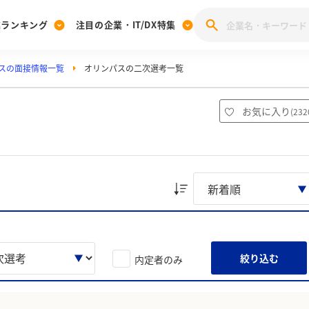
業ランキング
注目の企業・IT/DX特集
スの面接情報一覧
オリンパスの二次選考一覧
注目の企業特集
みんなのIT業界新卒就職人気企業ランキング
みんな
[27卒] 本選考体験記投稿キャンペーン
28卒 注目企業特集
27卒 注目企業特集
みんなのDX企業就職ブランド調査
お気に入り
(
232
注目のIT・DX企業特集
28卒 IT・DX企業特集
27卒 IT・DX企業特集
28卒
みんなのIT業界新卒就職人気企業ランキング
みんな
企業研究
絞り込む
内定者のみ