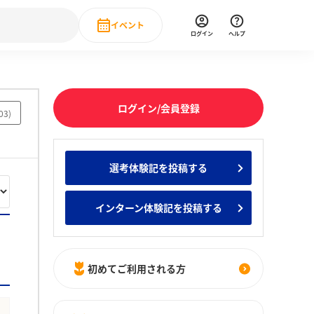
イベント
ログイン
ヘルプ
Event
の新卒就職人気企業ランキング
みんなのインターン人気企業ランキン
直近のイベント一覧
ログイン/会員登録
03
)
もっと見る
 IT・DX現場社員インタビュー
選考体験記を投稿する
の新卒就職人気企業ランキング
みんなのインターン人気企業ランキン
インターン体験記を投稿する
初めてご利用される方