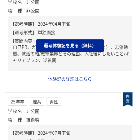
学校名
：
非公開
職種
：
非公開
【質問内容・課題】
選考体験記を見る（無料）
自己PR、ガクチカ（学生時代に力を入れたこと）、志望動
機、就活の軸/志望業界とその理由、入社後にしたいこと/キ
ャリアプラン、逆質問
体験記の詳細はこちら
25年卒
理系
男性
学校名
：
非公開
職種
：
技術職