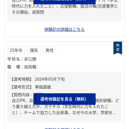
時代に力を入れたこと）、志望動機、就活の軸/志望業界と
その理由、逆質問
体験記の詳細はこちら
25年卒
理系
男性
学校名
：
非公開
職種
：
技術職
【質問内容・課題】
選考体験記を見る（無料）
自己PR、自分の強み/弱み、人生の中で大きな挫折経験。ど
う乗り越えたか、ガクチカ（学生時代に力を入れたこ
と）、チームで協力した出来事、なぜ今の大学、学部を...