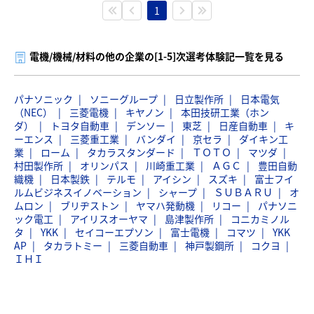
1
電機/機械/材料の他の企業の[1-5]次選考体験記一覧を見る
パナソニック
ソニーグループ
日立製作所
日本電気
（NEC）
三菱電機
キヤノン
本田技研工業（ホン
ダ）
トヨタ自動車
デンソー
東芝
日産自動車
キ
ーエンス
三菱重工業
バンダイ
京セラ
ダイキン工
業
ローム
タカラスタンダード
ＴＯＴＯ
マツダ
村田製作所
オリンパス
川崎重工業
ＡＧＣ
豊田自動
織機
日本製鉄
テルモ
アイシン
スズキ
富士フイ
ルムビジネスイノベーション
シャープ
ＳＵＢＡＲＵ
オ
ムロン
ブリヂストン
ヤマハ発動機
リコー
パナソニ
ック電工
アイリスオーヤマ
島津製作所
コニカミノル
タ
YKK
セイコーエプソン
富士電機
コマツ
YKK
AP
タカラトミー
三菱自動車
神戸製鋼所
コクヨ
ＩＨＩ