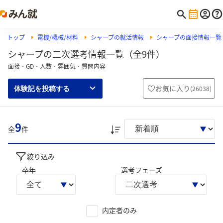
トップ
電機/機械/材料
シャープの就活情報
シャープの面接情報一覧
シャープの二次選考情報一覧（全9件）
面接・GD・人数・雰囲気・質問内容
お気に入り
(
26038
)
体験記を投稿する
9
全
件
絞り込み
卒年
選考フェーズ
内定者のみ