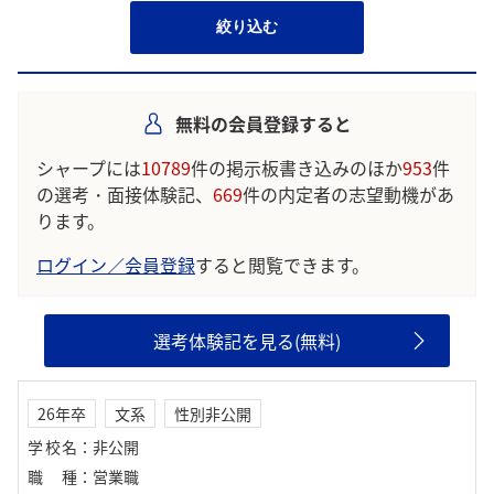
絞り込む
無料の会員登録すると
シャープには
10789
件の掲示板書き込みのほか
953
件
の選考・面接体験記、
669
件の内定者の志望動機があ
ります。
ログイン／会員登録
すると閲覧できます。
選考体験記を見る(無料)
26年卒
文系
性別非公開
学校名
：
非公開
職種
：
営業職