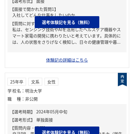
【面接で聞かれた質問1】
入社してどんな仕事をしたいのか
選考体験記を見る（無料）
【質問に対する回答1】
私は、センシング技術やAIを活用したヘルスケア機器やス
マート家電の開発に携わりたいと考えています。具体的に
は、人の状態をさりげなく検知し、日々の健康管理や暮...
体験記の詳細はこちら
25年卒
文系
女性
学校名
：
明治大学
職種
：
非公開
【質問内容・課題】
選考体験記を見る（無料）
自己PR、周りからどんな人といわれる？、ガクチカ（学生