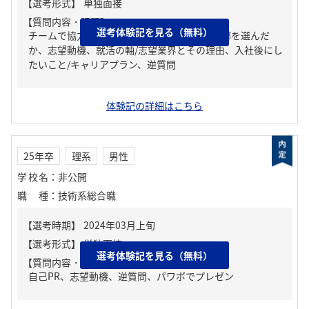
【質問内容・課題】
選考体験記を見る（無料）
チームで協力した出来事、なぜ今の大学、学部を選んだ
か、志望動機、就活の軸/志望業界とその理由、入社後にし
たいこと/キャリアプラン、逆質問
体験記の詳細はこちら
25年卒
理系
男性
学校名
：
非公開
職種
：
技術系総合職
選考体験記を見る（無料）
【質問内容・課題】
自己PR、志望動機、逆質問、パワポでプレゼン