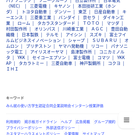
パナソニック
ソニーグループ
日立製作所
日本電気
（NEC）
三菱電機
キヤノン
本田技研工業（ホン
ダ）
トヨタ自動車
デンソー
東芝
日産自動車
キ
ーエンス
三菱重工業
バンダイ
京セラ
ダイキン工
業
ローム
タカラスタンダード
ＴＯＴＯ
マツダ
村田製作所
オリンパス
川崎重工業
ＡＧＣ
豊田自動
織機
日本製鉄
テルモ
アイシン
スズキ
富士フイ
ルムビジネスイノベーション
シャープ
ＳＵＢＡＲＵ
オ
ムロン
ブリヂストン
ヤマハ発動機
リコー
パナソニ
ック電工
アイリスオーヤマ
島津製作所
コニカミノル
タ
YKK
セイコーエプソン
富士電機
コマツ
YKK
AP
タカラトミー
三菱自動車
神戸製鋼所
コクヨ
ＩＨＩ
キーワード
みん就の使い方
学生認証
合同企業説明会
インターン
授業評価
利用規約
掲示板ガイドライン
ヘルプ
広告掲載
グループ規約
プライバシーポリシー
外部送信ポリシー
カスタマーハラスメントポリシー
企業情報
サイトマップ