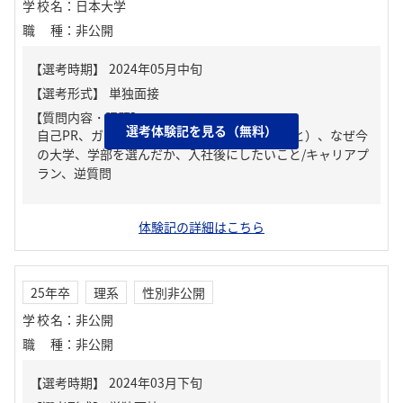
学校名
：
日本大学
職種
：
非公開
【質問内容・課題】
選考体験記を見る（無料）
自己PR、ガクチカ（学生時代に力を入れたこと）、なぜ今
の大学、学部を選んだか、入社後にしたいこと/キャリアプ
ラン、逆質問
体験記の詳細はこちら
25年卒
理系
性別非公開
学校名
：
非公開
職種
：
非公開