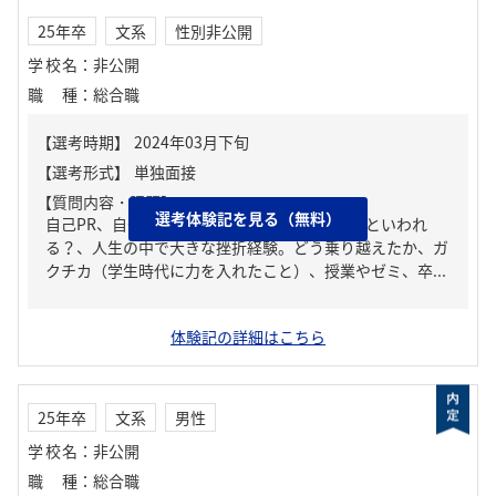
25年卒
文系
性別非公開
学校名
：
非公開
職種
：
総合職
【質問内容・課題】
選考体験記を見る（無料）
自己PR、自分の強み/弱み、周りからどんな人といわれ
る？、人生の中で大きな挫折経験。どう乗り越えたか、ガ
クチカ（学生時代に力を入れたこと）、授業やゼミ、卒...
体験記の詳細はこちら
25年卒
文系
男性
学校名
：
非公開
職種
：
総合職