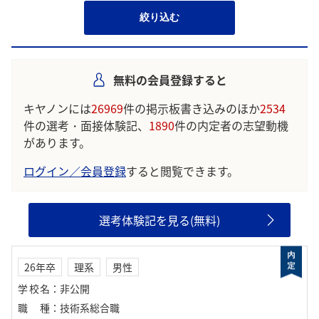
絞り込む
無料の会員登録すると
キヤノンには
26969
件の掲示板書き込みのほか
2534
件の選考・面接体験記、
1890
件の内定者の志望動機
があります。
ログイン／会員登録
すると閲覧できます。
選考体験記を見る(無料)
26年卒
理系
男性
学校名
：
非公開
職種
：
技術系総合職