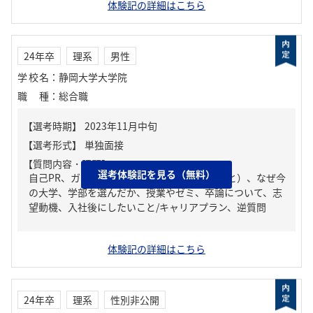
体験記の詳細はこちら
24年卒
理系
男性
学校名
：
静岡大学大学院
職種
：
総合職
【質問内容・課題】
選考体験記を見る（無料）
自己PR、ガクチカ（学生時代に力を入れたこと）、なぜ今
の大学、学部を選んだか、授業やゼミ、卒論について、志
望動機、入社後にしたいこと/キャリアプラン、逆質問
体験記の詳細はこちら
24年卒
理系
性別非公開