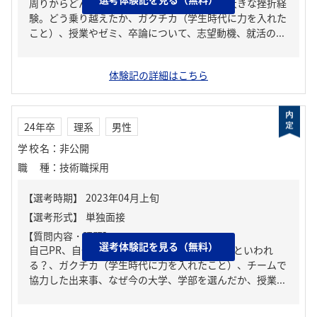
周りからどんな人といわれる？、人生の中で大きな挫折経
験。どう乗り越えたか、ガクチカ（学生時代に力を入れた
こと）、授業やゼミ、卒論について、志望動機、就活の...
体験記の詳細はこちら
24年卒
理系
男性
学校名
：
非公開
職種
：
技術職採用
【質問内容・課題】
選考体験記を見る（無料）
自己PR、自分の強み/弱み、周りからどんな人といわれ
る？、ガクチカ（学生時代に力を入れたこと）、チームで
協力した出来事、なぜ今の大学、学部を選んだか、授業...