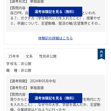
【質問内容・課題】
選考体験記を見る（無料）
自己PR、自分の強み/弱み、周りからどんな人といわれ
る？、ガクチカ（学生時代に力を入れたこと）、授業やゼ
ミ、卒論について、志望動機、就活の軸/志望業界とその...
体験記の詳細はこちら
25年卒
文系
性別非公開
学校名
：
非公開
職種
：
非公開
【質問内容・課題】
選考体験記を見る（無料）
周りからどんな人といわれる？、ガクチカ（学生時代に力
を入れたこと）、なぜ今の大学、学部を選んだか、志望動
機、企業研究はどのように行ったか