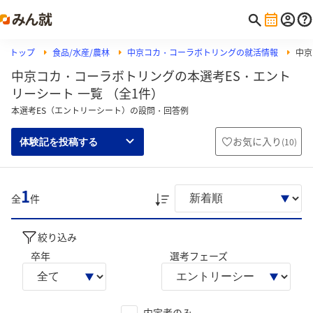
トップ
食品/水産/農林
中京コカ・コーラボトリングの就活情報
中京
中京コカ・コーラボトリングの本選考ES・エント
リーシート 一覧 （全1件）
本選考ES（エントリーシート）の設問・回答例
お気に入り
(
10
)
体験記を投稿する
1
全
件
絞り込み
卒年
選考フェーズ
内定者のみ