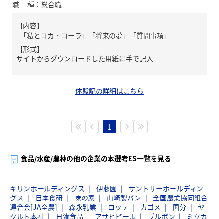
職種
：
総合職
【内容】
「私とコカ・コーラ」「将来の夢」「質問事項」
【形式】
サイトからダウンロードした用紙に手で記入
体験記の詳細はこちら
1
食品/水産/農林の他の企業の本選考ES一覧を見る
キリンホールディングス
伊藤園
サントリーホールディン
グス
日本食研
味の素
山崎製パン
全国農業協同組合
連合会[JA全農]
森永乳業
ロッテ
カゴメ
国分
ヤ
クルト本社
日清食品
アサヒビール
ブルボン
ミツカ