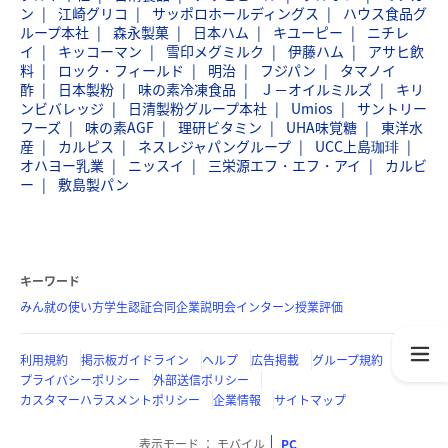
ン
江崎グリコ
サッポロホールディングス
ハウス食品グ
ループ本社
森永製菓
日本ハム
キユーピー
ニチレ
イ
キッコーマン
雪印メグミルク
伊藤ハム
アサヒ飲
料
ロック・フィールド
明治
フジパン
タマノイ
酢
日本製粉
味の素冷凍食品
Ｊ－オイルミルズ
キリ
ンビバレッジ
日清製粉グループ本社
Umios
サントリー
フーズ
味の素AGF
理研ビタミン
UHA味覚糖
東洋水
産
カルピス
ネスレジャパングループ
UCC上島珈琲
オハヨー乳業
ニッスイ
三栄源エフ・エフ・アイ
カルビ
ー
敷島製パン
キーワード
みん就の使い方
学生認証
合同企業説明会
インターン
授業評価
利用規約
掲示板ガイドライン
ヘルプ
広告掲載
グループ規約
プライバシーポリシー
外部送信ポリシー
カスタマーハラスメントポリシー
企業情報
サイトマップ
表示モード
モバイル
PC