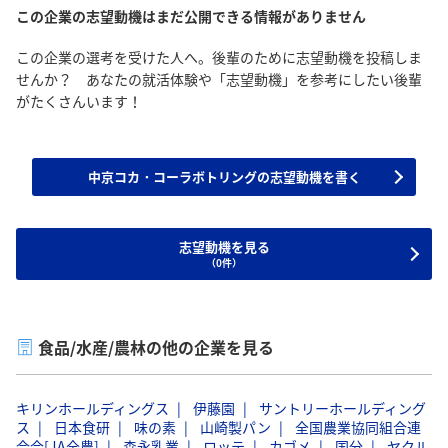
この企業の志望動機はまだ公開できる情報がありません
この企業の選考を受けた人へ。後輩のために志望動機を投稿しま
せんか？ あなたの就活体験や「志望動機」を参考にしたい後輩
がたくさんいます！
中京コカ・コーラボトリングの志望動機を書く
志望動機を見る
（0件）
食品/水産/農林の他の企業を見る
キリンホールディングス
伊藤園
サントリーホールディング
ス
日本食研
味の素
山崎製パン
全国農業協同組合連
合会[JA全農]
森永乳業
ロッテ
カゴメ
国分
ヤクル