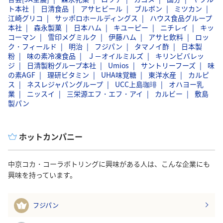
ト本社
日清食品
アサヒビール
ブルボン
ミツカン
江崎グリコ
サッポロホールディングス
ハウス食品グループ
本社
森永製菓
日本ハム
キユーピー
ニチレイ
キッ
コーマン
雪印メグミルク
伊藤ハム
アサヒ飲料
ロッ
ク・フィールド
明治
フジパン
タマノイ酢
日本製
粉
味の素冷凍食品
Ｊ－オイルミルズ
キリンビバレッ
ジ
日清製粉グループ本社
Umios
サントリーフーズ
味
の素AGF
理研ビタミン
UHA味覚糖
東洋水産
カルピ
ス
ネスレジャパングループ
UCC上島珈琲
オハヨー乳
業
ニッスイ
三栄源エフ・エフ・アイ
カルビー
敷島
製パン
ホットカンパニー
中京コカ・コーラボトリングに興味がある人は、こんな企業にも
興味を持っています。
フジパン
1