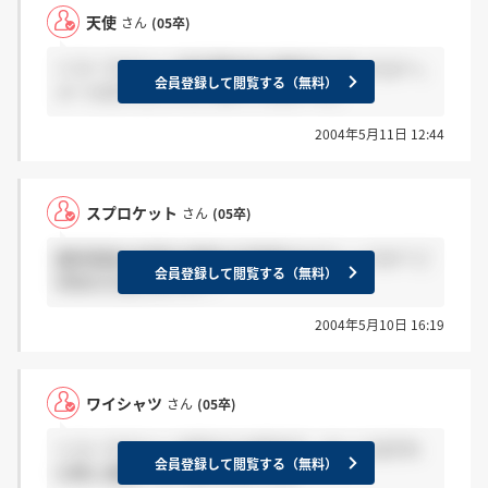
天使
さん
(05卒)
＞コーラさんへ 内定通知会の連絡ありましたよ～。
会員登録して閲覧する（無料）
メールをチェックしてみてくださ～い。
2004年5月11日 12:44
スプロケット
さん
(05卒)
最終面接の結果の連絡は合格者のみでしょうか？ご
会員登録して閲覧する（無料）
存知の方見えますか？
2004年5月10日 16:19
ワイシャツ
さん
(05卒)
＞コーラさんへ 10日から14日まで、もしくはそれ
会員登録して閲覧する（無料）
以降に連絡すると言われましたが・・・