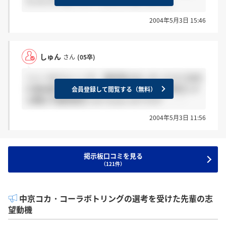
たぶんそれ見てかけてるんだと思いますよ。
2004年5月3日 15:46
しゅん
さん
(05卒)
＞いーゆさんへ いや、履歴書は出しましたけど自宅
の電話番号しか記入していないですよ。携帯記入す
会員登録して閲覧する（無料）
る欄は今履歴書見てみてもないのですが・ ・・
2004年5月3日 11:56
掲示板口コミを見る
（121件）
中京コカ・コーラボトリングの選考を受けた先輩の志
望動機