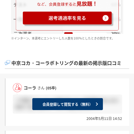
※インターン、本選考にエントリーした人数を100％としたときの割合です。
中京コカ・コーラボトリングの最新の掲示版口コミ
コーラ
さん
(05卒)
＞天使さんへ メール来てました！内定者のみんなに
会員登録して閲覧する（無料）
初めて会えるので、すごく楽しみです！！
2004年5月11日 14:52