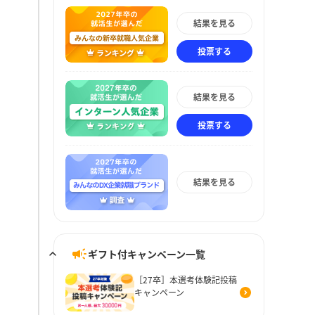
結果を見る
投票する
結果を見る
投票する
結果を見る
ギフト付キャンペーン一覧
［27卒］本選考体験記投稿
キャンペーン