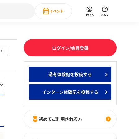
イベント
ログイン
ヘルプ
Event
の新卒就職人気企業ランキング
みんなのインターン人気企業ランキン
直近のイベント一覧
ログイン/会員登録
17
)
もっと見る
 IT・DX現場社員インタビュー
選考体験記を投稿する
の新卒就職人気企業ランキング
みんなのインターン人気企業ランキン
インターン体験記を投稿する
初めてご利用される方