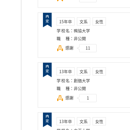
15年卒
文系
女性
学校名
：
獨協大学
職種
：
非公開
感謝
11
13年卒
文系
女性
学校名
：
創価大学
職種
：
非公開
感謝
1
13年卒
文系
女性