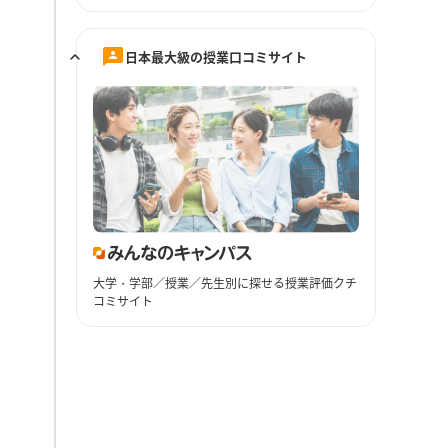
日本最大級の授業口コミサイト
大学・学部／授業／先生別に探せる授業評価クチ
コミサイト