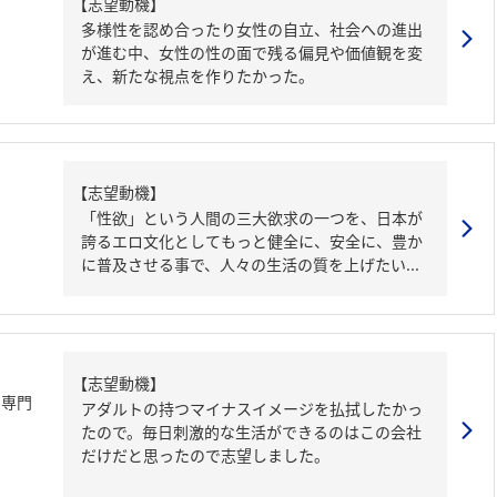
【志望動機】
多様性を認め合ったり女性の自立、社会への進出
が進む中、女性の性の面で残る偏見や価値観を変
え、新たな視点を作りたかった。
【志望動機】
「性欲」という人間の三大欲求の一つを、日本が
誇るエロ文化としてもっと健全に、安全に、豊か
に普及させる事で、人々の生活の質を上げたい...
【志望動機】
ト専門
アダルトの持つマイナスイメージを払拭したかっ
たので。毎日刺激的な生活ができるのはこの会社
だけだと思ったので志望しました。