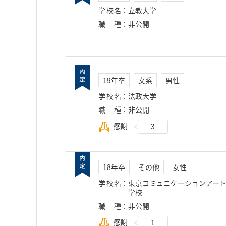
学校名
：
立教大学
職種
：
非公開
19年卒
文系
男性
学校名
：
法政大学
職種
：
非公開
感謝
3
18年卒
その他
女性
学校名
：
東京コミュニケーションアー
学校
職種
：
非公開
感謝
1