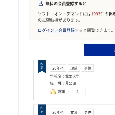
無料の会員登録すると
ソフト・オン・デマンドには
1993
件の掲
の志望動機があります。
ログイン／会員登録
すると閲覧できます
20年卒
理系
男性
学校名
：
北里大学
職種
：
非公開
感謝
1
20年卒
文系
男性