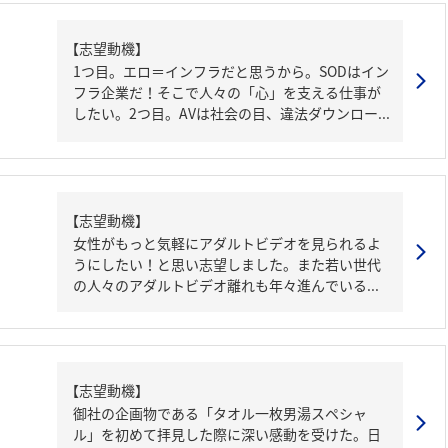
【志望動機】
1つ目。エロ＝インフラだと思うから。SODはイン
フラ企業だ！そこで人々の「心」を支える仕事が
したい。2つ目。AVは社会の目、違法ダウンロー...
【志望動機】
女性がもっと気軽にアダルトビデオを見られるよ
うにしたい！と思い志望しました。また若い世代
の人々のアダルトビデオ離れも年々進んでいる...
【志望動機】
御社の企画物である「タオル一枚男湯スペシャ
ル」を初めて拝見した際に深い感動を受けた。日